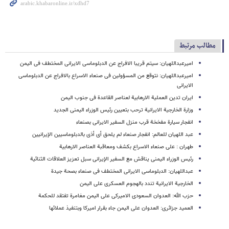
مطالب مرتبط
امیرعبداللهیان: سیتم قریبا الافراج عن الدبلوماسی الایرانی المختطف فی الیمن
امیرعبداللهیان: نتوقع من المسؤولین فی صنعاء الاسراع بالافراج عن الدبلوماسی
الایرانی
ایران تدین العملیة الارهابیة لعناصر القاعدة فی جنوب الیمن
وزارة الخارجیة الایرانیة ترحب بتعیین رئیس الوزراء الیمنی الجدید
انفجار سیارة مفخخة قرب منزل السفیر الایرانی بصنعاء
عبد اللهیان للعالم: انفجار صنعاء لم یلحق أی أذى بالدبلوماسیین الإیرانیین
طهران : على صنعاء الاسراع بکشف ومعاقبة العناصر الارهابیة
رئیس الوزراء الیمنی یناقش مع السفیر الإیرانی سبل تعزیز العلاقات الثنائیة
عبداللهیان: الدبلوماسی الایرانی المختطف فی صنعاء بصحة جیدة
الخارجیة الایرانیة تندد بالهجوم العسکری على الیمن
حزب الله: العدوان السعودی الامیرکی على الیمن مغامرة تفتقد للحکمة
العمید جزائری: العدوان على الیمن جاء بقرار امیرکا وبتنفیذ عملائها