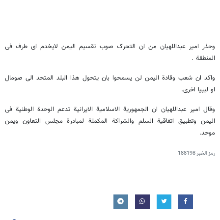
وحذر امیر عبداللهیان من ان التحرک صوب تقسیم الیمن لایخدم ای طرف فی
المنطقة .
واکد ان شعب وقادة الیمن لن یسمحوا بان یتحول هذا البلد المتحد الی صومال
او لیبیا اخری.
وقال امیر عبداللهیان ان الجمهوریة الاسلامیة الایرانیة تدعم الوحدة الوطنیة فی
الیمن وتطبیق اتفاقیة السلم والشراکة المکملة لمبادرة مجلس التعاون ویمن
موحد.
رمز الخبر
188198