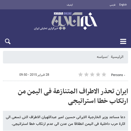
English
فارسی
أرشيف
السبت 8 أغسطس 2026
الرئيسية
سیاسه
28 فبراير 2015 - 09:50
٠ Persons
ایران تحذر الاطراف المتنازعة فی الیمن من
ارتکاب خطا استراتیجی
دعا مساعد وزیر الخارجیة الایرانی حسین امیر عبداللهیان الاطراف التی تسعی الی
اثارة حرب داخلیة فی الیمن انطلاقا من عدن الی عدم ارتکاب خطا استراتیجی.