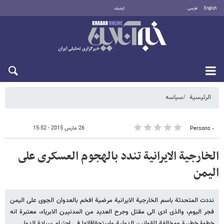
English
فارسی
أرشيف
الأحد 9 أغسطس 2026
الرئيسية
سیاسه
26 مارس 2015 - 15:52
٠ Persons
الخارجیة الایرانیة تندد بالهجوم العسکری على
الیمن
نددت المتحدثة باسم الخارجیة الایرانیة مرضیة افخم بالعدوان الجوی على الیمن
فجر الیوم، والذی ادى الى مقتل وجرح العدید من المدنیین الابریاء، معتبرة انه
خطوة خطیرة ومخالفة للقوانین الدولیة واستحقاقاتها فی احترام سیادة الدول.