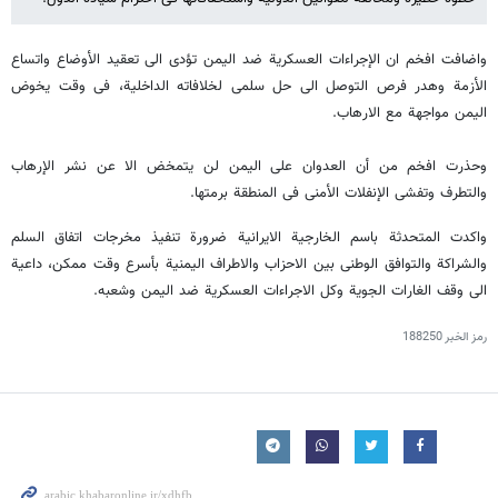
واضافت افخم ان الإجراءات العسکریة ضد الیمن تؤدی الى تعقید الأوضاع واتساع
الأزمة وهدر فرص التوصل الى حل سلمی لخلافاته الداخلیة، فی وقت یخوض
الیمن مواجهة مع الارهاب.
وحذرت افخم من أن العدوان على الیمن لن یتمخض الا عن نشر الإرهاب
والتطرف وتفشی الإنفلات الأمنی فی المنطقة برمتها.
واکدت المتحدثة باسم الخارجیة الایرانیة ضرورة تنفیذ مخرجات اتفاق السلم
والشراکة والتوافق الوطنی بین الاحزاب والاطراف الیمنیة بأسرع وقت ممکن، داعیة
الى وقف الغارات الجویة وکل الاجراءات العسکریة ضد الیمن وشعبه.
رمز الخبر
188250