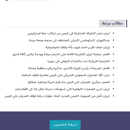
مطالب مرتبط
ایران تحذر الاطراف المتنازعة فی الیمن من ارتکاب خطا استراتیجی
عبداللهیان: الدبلوماسی الایرانی المختطف فی صنعاء بصحة جیدة
إیران تصف تقریر احمد شهید بأنه یفتقد للموضوعیة
افخم: سیاسة ایران الخارجیة قائمة علی احترام سیادة ووحدة اراضی کافة الدول
الخارجیة الایرانیة تندد بالاعتداء الارهابی فی سوریا
افخم: تصریحات رئیس الوزراء الکندی، متکررة وغیر منطقیة ومملة
حزب الله: العدوان السعودی الامیرکی على الیمن مغامرة تفتقد للحکمة
العمید جزائری: العدوان على الیمن جاء بقرار امیرکا وبتنفیذ عملائها
ایران تدین العملیات الارهابیة التی استهدفت مدینة جلال اباد فی افغانستان
ایران تأمل من المبعوث الاممی الجدید اتخاذ خطوات بناءة لوقف العدوان علی الیمن
نسخة الحاسوب