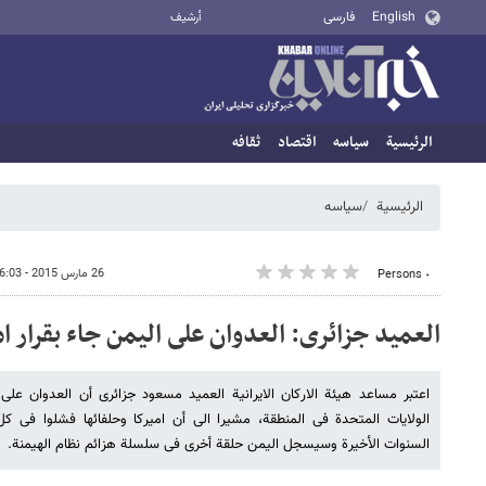
English
فارسی
أرشيف
الرئيسية
سیاسه
اقتصاد
ثقافه
الرئيسية
سیاسه
26 مارس 2015 - 16:03
٠ Persons
العمید جزائری: العدوان على الیمن جاء بقرار ام
اعتبر مساعد هیئة الارکان الایرانیة العمید مسعود جزائری أن العدوان على 
الولایات المتحدة فی المنطقة، مشیرا الى أن امیرکا وحلفائها فشلوا فی ک
السنوات الأخیرة وسیسجل الیمن حلقة أخرى فی سلسلة هزائم نظام الهیمنة.