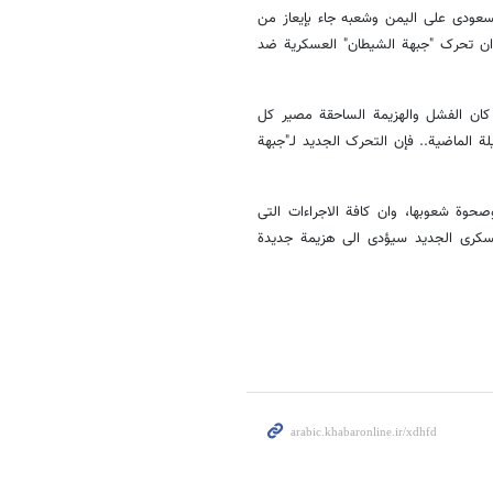
سعودی على الیمن وشعبه جاء بإیعاز من
دا ان تحرک "جبهة الشیطان" العسکریة ضد
ما کان الفشل والهزیمة الساحقة مصیر کل
لة الماضیة.. فإن التحرک الجدید لـ"جبهة
صحوة شعوبها، وان کافة الاجراءات التی
لعسکری الجدید سیؤدی الی هزیمة جدیدة