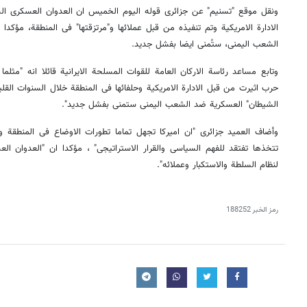
ونقل موقع "تسنیم" عن جزائری قوله الیوم الخمیس ان العدوان العسکری ال
الادارة الامریکیة وتم تنفیذه من قبل عملائها و"مرتزقتها" فی المنطقة، مؤک
الشعب الیمنی، ستُمنى ایضا بفشل جدید.
وتابع مساعد رئاسة الارکان العامة للقوات المسلحة الایرانیة قائلا انه "مثل
حرب اثیرت من قبل الادارة الامریکیة وحلفائها فی المنطقة خلال السنوات القلی
الشیطان" العسکریة ضد الشعب الیمنی ستمنى بفشل جدید".
وأضاف العمید جزائری "ان امیرکا تجهل تماما تطورات الاوضاع فی المنطقة و
تتخذها تفتقد للفهم السیاسی والقرار الاستراتیجی" ، مؤکدا ان "العدوان ا
لنظام السلطة والاستکبار وعملائه".
رمز الخبر
188252