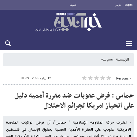
English
فارسی
أرشيف
الاثنين 10 أغسطس 2026
الرئيسية
سیاسه
12 يوليو 2025 - 01:39
٠ Persons
حماس : فرض عقوبات ضد مقررة أممية دليل
على انحياز امريكا لجرائم الاحتلال
- اعتبرت حركة المقاومة الإسلامية ” حماس”، أن فرض الولايات المتحدة
الامريكية عقوباتٍ على المقررة الأممية المعنية بحقوق الإنسان في فلسطين
السيدة فرانشيسكا ألبانيزي، هو تعبير صارخ عن انحياز الإدارة الأمريكية الفج