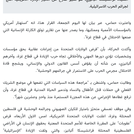
لجرائم الحرب الاسرائيلية.
واعتبرت حماس، عبر بيان لها اليوم الجمعة، القرار هذا، انه "استهتار أمريكي
بالمؤسسات الأممية وممثليها، وما يصدر عنها من تقارير توثق الكارثة الإنسانية التي
صنعها الاحتلال في قطاع غزة".
وأكدت الحركة، بأن "فرض الولايات المتحدة من إجراءات عقابية بحق مؤسسات
وشخصيات تؤدي دورها المهني والأخلاقي تجاه حرب الإبادة في قطاع غزة، وآخرهم
ألبانيزي، من شأنه أن يقوّض أسس القانون الدولي والإنساني، ويشجع قادة
الاحتلال مجرمي الحرب على الاستمرار في جرائمهم الوحشية".
وطالبت حماس، واشنطن بـ "مراجعة هذه السياسات التي تضعها في موضع الشريك
الفعلي في حملات قتل الأطفال والنساء وتدمير الحياة المدنية في قطاع غزة، وأن
ترفع غطاءها الإجرامي عن هذه المجزرة المستمرة منذ واحدٍ وعشرين شهراً".
وفي موقف تعسفي متحيّز بامتياز للكيان الصهيوني وجرائمه الوحشية في فلسطين
المحتلة وغزة، اعلنت الولايات المتحدة الامريكية، امس الاول الأربعاء، فرض
"عقوبات" على المقررة الخاصة للأمم المتحدة المعنية بحقوق الإنسان في الأراضي
الفلسطينية المحتلة فرانشيسكا ألبانيز، والتي وثقت الإبادة "الإسرائيلية"