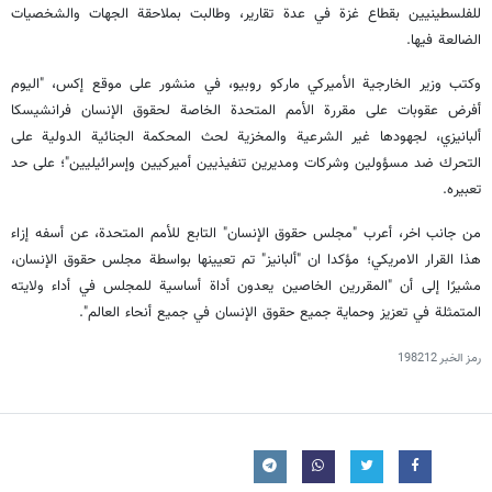
للفلسطينيين بقطاع غزة في عدة تقارير، وطالبت بملاحقة الجهات والشخصيات
الضالعة فيها.
وكتب وزير الخارجية الأميركي ماركو روبيو، في منشور على موقع إكس، "اليوم
أفرض عقوبات على مقررة الأمم المتحدة الخاصة لحقوق الإنسان فرانشيسكا
ألبانيزي، لجهودها غير الشرعية والمخزية لحث المحكمة الجنائية الدولية على
التحرك ضد مسؤولين وشركات ومديرين تنفيذيين أميركيين وإسرائيليين"؛ على حد
تعبيره.
من جانب اخر، أعرب "مجلس حقوق الإنسان" التابع للأمم المتحدة، عن أسفه إزاء
هذا القرار الامريكي؛ مؤكدا ان "ألبانيز" تم تعيينها بواسطة مجلس حقوق الإنسان،
مشيرًا إلى أن "المقررين الخاصين يعدون أداة أساسية للمجلس في أداء ولايته
المتمثلة في تعزيز وحماية جميع حقوق الإنسان في جميع أنحاء العالم".
رمز الخبر
198212