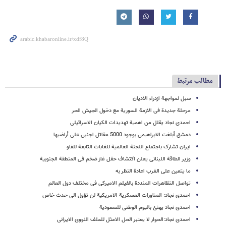
مطالب مرتبط
سبل لمواجهة ازدراء الادیان
مرحلة جدیدة فی الازمة السوریة مع دخول الجیش الحر
احمدی نجاد یقلل من اهمیة تهدیدات الکیان الاسرائیلی
دمشق أبلغت الابراهیمی بوجود 5000 مقاتل اجنبی على أراضیها
ایران تشارک باجتماع اللجنة العالمیة للغابات التابعة للفاو
وزیر الطاقة اللبنانی یعلن اکتشاف حقل غاز ضخم فی المنطقة الجنوبیة
ما یتعین على الغرب اعادة النظر به
تواصل التظاهرات المنددة بالفیلم الامیرکی فی مختلف دول العالم
احمدی نجاد: المناورات العسکریة الامریکیة لن تؤول الى حدث خاص
احمدی نجاد یهنئ بالیوم الوطنی للسعودیة
احمدی نجاد:الحوار لا یعتبر الحل الامثل للملف النووی الایرانی