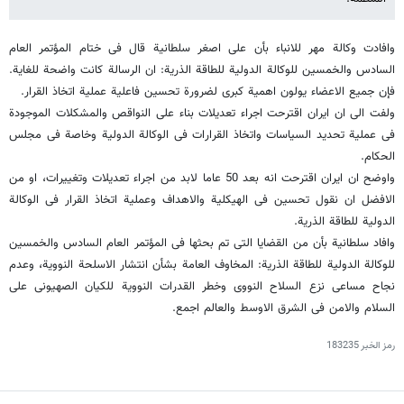
وافادت وکالة مهر للانباء بأن علی اصغر سلطانیة قال فی ختام المؤتمر العام
السادس والخمسین للوکالة الدولیة للطاقة الذریة: ان الرسالة کانت واضحة للغایة.
فإن جمیع الاعضاء یولون اهمیة کبرى لضرورة تحسین فاعلیة عملیة اتخاذ القرار.
ولفت الى ان ایران اقترحت اجراء تعدیلات بناء على النواقص والمشکلات الموجودة
فی عملیة تحدید السیاسات واتخاذ القرارات فی الوکالة الدولیة وخاصة فی مجلس
الحکام.
واوضح ان ایران اقترحت انه بعد 50 عاما لابد من اجراء تعدیلات وتغییرات، او من
الافضل ان نقول تحسین فی الهیکلیة والاهداف وعملیة اتخاذ القرار فی الوکالة
الدولیة للطاقة الذریة.
وافاد سلطانیة بأن من القضایا التی تم بحثها فی المؤتمر العام السادس والخمسین
للوکالة الدولیة للطاقة الذریة: المخاوف العامة بشأن انتشار الاسلحة النوویة، وعدم
نجاح مساعی نزع السلاح النووی وخطر القدرات النوویة للکیان الصهیونی على
السلام والامن فی الشرق الاوسط والعالم اجمع.
رمز الخبر
183235