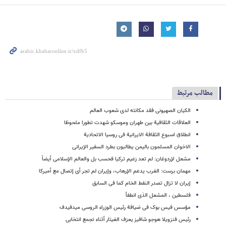
مطالب مرتبط
الکیان الصهیونی فقد مکانته لدی شعوب العالم
العلاقات الثقافیة بین طهران وموسکو شهدت تطورا ملحوظا
انطلاق اسبوع الثقافة الایرانیة فی روسیا الاتحادیة
الاخوان المسلمون بالیمن یطالبون بطرد السفیر الإیرانی
مشعل لإردوغان: لم تعد زعیم ترکیا فحسب بل والعالم الإسلامی أیضاً
مهمان برست: الغرب یدعم الإرهاب، وإیران لم تجر أی إتصال مع أمیرکا
إیران لا تزال تصدر النفط الخام کما فی السابق
فلسطین ، المشعل الذی انطفأ
مؤسس فیس بوک فی ضیافة رئیس الوزراء الروسی میدفیدف
رئیس فنزویلا هوجو شافیز یعزف الغیتار أثناء تجمع انتخابی