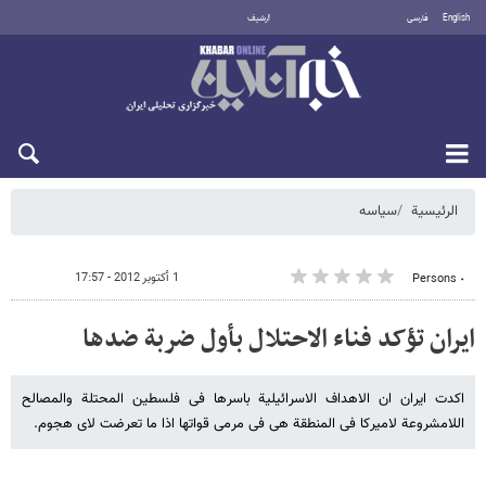
English
فارسی
أرشيف
الجمعة 7 أغسطس 2026
الرئيسية
سیاسه
1 أكتوبر 2012 - 17:57
٠ Persons
ایران تؤکد فناء الاحتلال بأول ضربة ضدها
اکدت ایران ان الاهداف الاسرائیلیة باسرها فی فلسطین المحتلة والمصالح
اللامشروعة لامیرکا فی المنطقة هی فی مرمى قواتها اذا ما تعرضت لای هجوم.