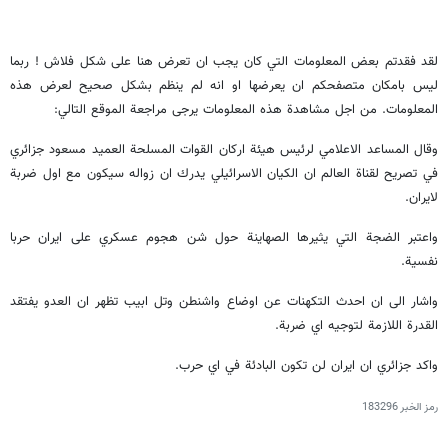
لقد فقدتم بعض المعلومات التي كان يجب ان تعرض هنا على شكل فلاش ! ربما
ليس بامكان متصفحكم ان يعرضها او انه لم ينظم بشكل صحيح لعرض هذه
المعلومات. من اجل مشاهدة هذه المعلومات يرجى مراجعة الموقع التالي:
وقال المساعد الاعلامي لرئيس هيئة اركان القوات المسلحة العميد مسعود جزائري
في تصریح لقناة العالم ان الكيان الاسرائيلي يدرك ان زواله سيكون مع اول ضربة
لايران.
واعتبر الضجة التي يثيرها الصهاينة حول شن هجوم عسكري على ايران حربا
نفسية.
واشار الى ان احدث التكهنات عن اوضاع واشنطن وتل ابيب تظهر ان العدو يفتقد
القدرة اللازمة لتوجيه اي ضربة.
واكد جزائري ان ايران لن تكون البادئة في اي حرب.
رمز الخبر
183296