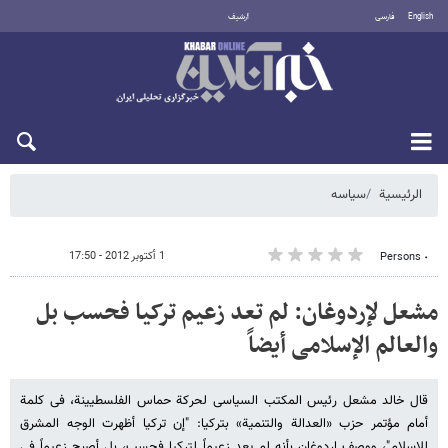
English
فارسی
أرشيف
الخميس 6 أغسطس 2026
الرئيسية
سیاسه
1 أكتوبر 2012 - 17:50
٠ Persons
مشعل لإردوغان: لم تعد زعیم ترکیا فحسب بل
والعالم الإسلامی أیضاً
قال خالد مشعل رئیس المکتب السیاسی لحرکة حماس الفلسطیینة، فی کلمة
أمام مؤتمر حزب «العدالة والتنمیة» بترکیا: "إن ترکیا أظهرت الوجه المشرق
للإسلام"، ووصف إردوغان بأنه لم یعد زعیماً لترکیا فحسب، بل أصبح زعیماً فی