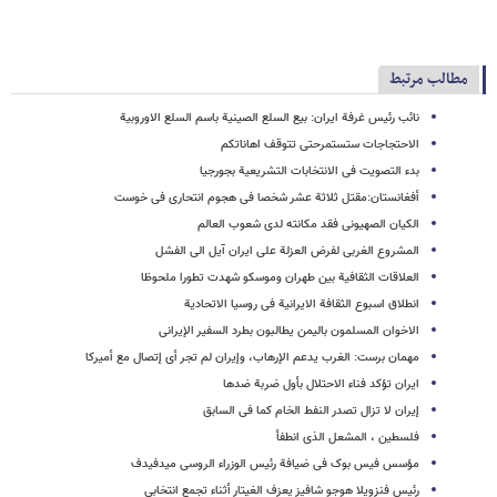
مطالب مرتبط
نائب رئیس غرفة ایران: بیع السلع الصینیة باسم السلع الاوروبیة
الاحتجاجات ستستمرحتى تتوقف اهاناتکم
بدء التصویت فی الانتخابات التشریعیة بجورجیا
أفغانستان:مقتل ثلاثة عشر شخصا فی هجوم انتحاری فی خوست
الکیان الصهیونی فقد مکانته لدی شعوب العالم
المشروع الغربی لفرض العزلة على ایران آیل الى الفشل
العلاقات الثقافیة بین طهران وموسکو شهدت تطورا ملحوظا
انطلاق اسبوع الثقافة الایرانیة فی روسیا الاتحادیة
الاخوان المسلمون بالیمن یطالبون بطرد السفیر الإیرانی
مهمان برست: الغرب یدعم الإرهاب، وإیران لم تجر أی إتصال مع أمیرکا
ایران تؤکد فناء الاحتلال بأول ضربة ضدها
إیران لا تزال تصدر النفط الخام کما فی السابق
فلسطین ، المشعل الذی انطفأ
مؤسس فیس بوک فی ضیافة رئیس الوزراء الروسی میدفیدف
رئیس فنزویلا هوجو شافیز یعزف الغیتار أثناء تجمع انتخابی