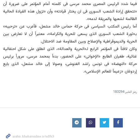
فیما شدد الرئیس المصری محمد مرسی فی کلمته أمام المؤتمر على ضرورة أن
«تتحقق إرادة الشعب السوری فی ان یختار قیادته» وأن «تزول هذه القیادة الحالیة
الظالمة لشعبها والمریقة لدمه».
أما رئیس المکتب السیاسی فی حرکة حماس خالد مشعل، فأعرب عن «ترحیبه»
بـ«ثورة الشعب السوری الذی یسعى للحریة والکرامة»، معتبراً أن لا تعارض بین
الحریة والدیموقراطیة والإصلاح وبین المقاومة ضد الاحتلال.
وکان لافتاً فی المؤتمر الرابع لـ«الحریة والعدالة»، الذی انطلق على شکل احتفالیة
غنائیة، طغیان الطابع «الإخوانی» على الحضور، بدءاً بمحمد مرسی، مروراً برئیس
حرکة «النهضة» فی تونس راشد الغنوشی، وصولا إلى خالد مشعل، الذی بایع
إردوغان «زعیماً للعالم الإسلامی».
رمز الخبر
183294