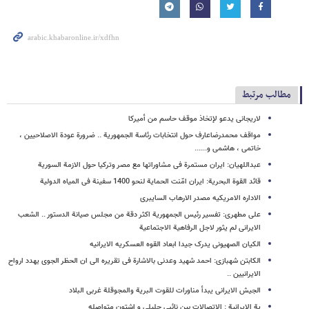
مطالب مرتبط
لاریجانی یدعو لإتخاذ موقف حاسم من أمیرکا
مواقف محمدرضاعارف حول انتخابات رئاسة الجمهوریة .. ضرورة عودة الاصلاحیین ،
خاتمی ، هاشمی و......
عبداللهیان: ایران مستمرة فی مشاوراتها مع مصر وترکیا حول الازمة السوریة
قائد القوة البحریة: ایران امّنت الحمایة لنحو 1400 سفینة فی المیاه الدولیة
الاداره الامریکیه مصدر الارهاب السایبری
علی مطهری: تفسیر رئیس الجمهوریة اکثر دقة من مجلس صیانة الدستور .. الشعب
الایرانی لم یثور لاجل الرفاهیة الاجتماعیة
الکیان الصهیونی یدرک جیدا ابعاد القوه العسکریه الایرانیه
الکابتن شهبازی: احمد شهید وعدنی بالاشارة فی تقریره الى ان الحظر الجوی یهدد ارواح
الایرانیین ..
الجیش الایرانی یبدأ مناورات للقوت البریة والمجوقلة غربی البلاد
یة الایرانیة : إلاتصالات بین نائبی جلیلی و اشتون متواصله