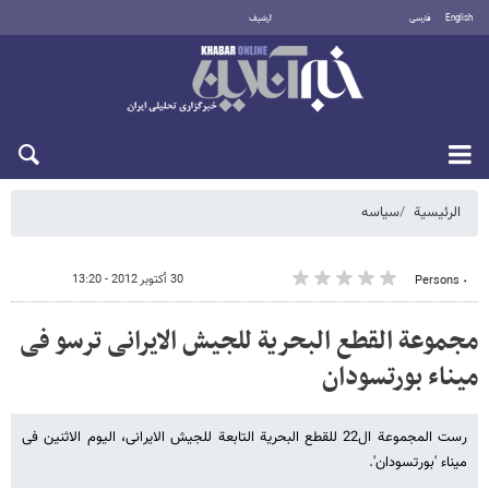
English
فارسی
أرشيف
الجمعة 7 أغسطس 2026
الرئيسية
سیاسه
30 أكتوبر 2012 - 13:20
٠ Persons
مجموعة القطع البحریة للجیش الایرانی ترسو فی
میناء بورتسودان
رست المجموعة ال22 للقطع البحریة التابعة للجیش الایرانی، الیوم الاثنین فی
میناء 'بورتسودان'.