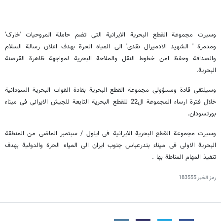
وسیرت مجموعة القطع البحریة الایرانیة التی تضم حاملة المروحیات 'خارک'
ومدمرة ' الشهید الادمیرال نقدی' الی المیاه الحرة بهدف اعلان رسالة السلام
والصداقة وحفظ امن خطوط النقل والملاحة البحریة لمواجهة ظاهرة القرصنة
البحریة.
وسیلتقی قادة ومسؤولی مجموعة القطع البحریة بقادة القوات البحریة السودانیة
خلال فترة ارساء المجموعة ال22 للقطع البحریة التابعة للجیش الایرانی فی میناء
بورتسودان.
وسیرت مجموعة القطع البحریة الایرانیة فی ایلول / سبتمبر الماضی من المنطقة
البحریة الاولی فی میناء بندرعباس جنوب ایران الی المیاه الحرة والدولیة بهدف
تنفیذ المهام المناطة بها .
رمز الخبر
183555