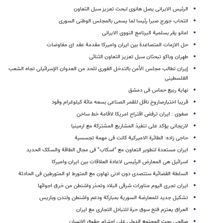
الرئیس الایرانی یصل هانوی لبحث تعزیز سبل التعاون
انتخاب جورج صبرا رئیسا لما یسمى بالمجلس الوطنی السوری
امانو یقر بسلمیة البرنامج النووی الایرانی
حل الازمات المتصاعدة بین ایران وامیرکا مقدمة عقد ای مفاوضات
طهران وباکو تبحثان سبل تعزیز التعاون الثنائی
إیران تطالب مجلس الأمن بالتدخل الفوری للحد من العدوان الإسرائیلی تجاه الشعب
الفلسطینی
نهایة ربیع حماس فی دمشق
قریبا اختبارصاروخ ناقل للقمر الصناعی بسعه مائة کیلوغرام وقود
صفوی : ایران ترفض اقتراح امریکا لاقامة خط ساخن
لاریجانی یؤکد على تنفیذ المشاریع المشترکة مع ارمینیا
حاجی زاده: الطائرة الامیرکیة کانت فی مهمة تجسسیة
ایران مستعدة لتطویر التعاون مع "اسکاب" فی مجال الطاقة والسکک الحدید
اسرائیل هی المعارض الرئیسی لاعادة العلاقات بین ایران وامیرکا
السلطة القضائیة ستتصدى دون ادنى تهاون مع المتورط او المتورطین فی الحادثة
ایران تجری الیوم مناورات شرقی البلاد وتحذر واشنطن من خرق اجوائها
تشکیل جدید للمعارضة السوریة بمبارکة ودعم واشنطن ولندن وباریس
العراق یعتزم فتح سوق حرة للتبادل التجاری مع ایران
صالحی یحث المجتمع الدولی على احترام حقوق الانسان