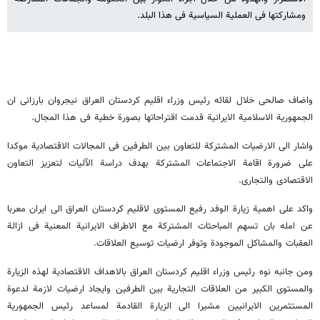
ومشارکتها فی العملیة السیاسیة فی هذا البلد.
واضاف صالحی خلال لقائه رئیس وزراء اقلیم کردستان العراق نیجروان بارزانی ان
الجمهوریة الاسلامیة الایرانیة قدمت اقتراحاتها بصورة خطیة فی هذا المجال.
واشار الی الارضیات المشترکة للتعاون بین الطرفین فی المجالات الاقتصادیة موکدا
علی ضرورة اقامة الاجتماعات المشترکة بهدف دراسة الآلیات لتعزیز التعاون
الاقتصادی والتجاری.
واکد علی اهمیة زیارة الوفد رفیع المستوی لاقلیم کردستان العراق الی ایران معربا
عن امله بان تسهم المباحثات المشترکة مع الاطراف الایرانیة المعنیة فی ازالة
العقبات والمشاکل الموجودة وتوفر ارضیات توسیع العلاقات.
ومن جانبه نوه رئیس وزراء اقلیم کردستان العراق بالاهداف الاقتصادیة لهذه الزیارة
والمستوی الکبیر من العلاقات التجاریة بین الطرفین وایجاد ارضیات لازمة لدعوة
المستثمرین الایرانیین مشیرا الی الزیارة القادمة لمساعد رئیس الجمهوریة