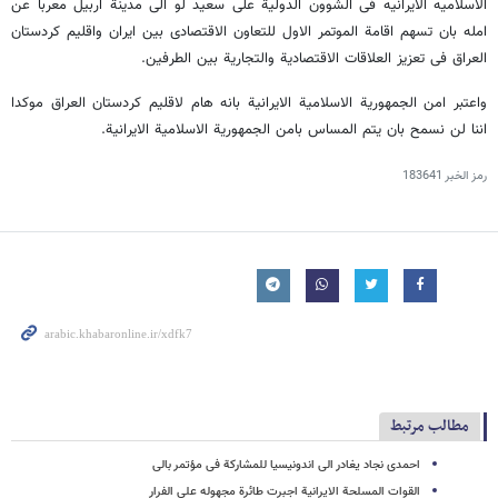
الاسلامیه الایرانیه فی الشوون الدولیة علی سعید لو الی مدینة اربیل معربا عن
امله بان تسهم اقامة الموتمر الاول للتعاون الاقتصادی بین ایران واقلیم کردستان
العراق فی تعزیز العلاقات الاقتصادیة والتجاریة بین الطرفین.
واعتبر امن الجمهوریة الاسلامیة الایرانیة بانه هام لاقلیم کردستان العراق موکدا
اننا لن نسمح بان یتم المساس بامن الجمهوریة الاسلامیة الایرانیة.
رمز الخبر
183641
مطالب مرتبط
احمدی نجاد یغادر الى اندونیسیا للمشارکة فی مؤتمر بالی
القوات المسلحة الایرانیة اجبرت طائرة مجهوله علی الفرار