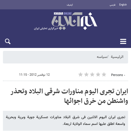
English
فارسی
أرشيف
الجمعة 7 أغسطس 2026
الرئيسية
سیاسه
12 نوفمبر 2012 - 11:15
٠ Persons
ایران تجری الیوم مناورات شرقی البلاد وتحذر
واشنطن من خرق اجوائها
تجرى ایران الیوم الاثنین فی شرق البلاد مناورات عسکریة جویة وبریة وبحریة
واسعة اطلق علیها اسم سماء الولایة اربعة.