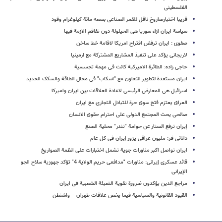
الفلسطینی
قریبا اختبارصاروخ ناقل للقمر الصناعی بسعه مائة کیلوغرام وقود
سیاسة ایران ازاء سوریا هی الحیلولة دون تفاقم الازمة فیها
صفوی : ایران ترفض اقتراح امریکا لاقامة خط ساخن
لاریجانی یؤکد على تنفیذ المشاریع المشترکة مع ارمینیا
حاجی زاده: الطائرة الامیرکیة کانت فی مهمة تجسسیة
ایران مستعدة لتطویر التعاون مع "اسکاب" فی مجال الطاقة والسکک الحدید
اسرائیل هی المعارض الرئیسی لاعادة العلاقات بین ایران وامیرکا
العراق یعتزم فتح سوق حرة للتبادل التجاری مع ایران
صالحی یحث المجتمع الدولی على احترام حقوق الانسان
إیران ترفع الستار عن حوامة "تندر" محلیة الصنع
دانائی فر: ملیون عراقی یزور إیران فی کل عام
ایران تواصل اکبر مناورات جویة تشمل اختبارات على انظمة الصواریخ
قائد عسکری إیرانی: مناورات "مدافعی حریم الولایة 4" تؤکد جهوزیة سلاح الجو
الإیرانی
مراجع الدین یؤکدون ضرورة تقویة التعبئة الشعبیة فی ایران
القیود القانونیة والسیاسیة فیما یخص علاقات طهران – واشنطن