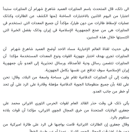
الى ذلک، قال المتحدث باسم المناورات العمید شاهرخ شهرام أن المناورات ستبدأ
اعتبارا من الیوم الاثنین بالاختبارات الساخنة (منها الکشف عن الطائرات وکذلک
عملیات لإسقاط طائرات من دون طیار)، مؤکداً أن جمیع المعدات التی تستخدم فی
المناورات هی من صنع الجمهوریة الإسلامیة فی إیران وذلک بفضل الخبرة التی
اکتسبتها خلال هذه السنین.
وفی حدیث لقناة العالم الإخباریة مساء الاحد أوضح العمید شاهرخ شهرام أن
المناورات تجری بهدف اختبار جهوزیة القوات ونوع المعدات المستخدمة مؤکدا أن
المناورات تتضمن رسائل ودیة للأصدقاء ورسائل تحذیریة إلی العدو بأن جمهوریة
إیران الإسلامیة سوف تدافع عن نفسها بکامل الجهوزیة.
ولفت إلی أن المناورات الدفاعیة تقام علی مساحة واسعة من البلاد، وقال: نحن
علی ثقة بأن جمیع منظوماتنا الجویة الدفاعیة مؤهلة وقادرة علی الرد علی أی تحد
أو خطر من جانب العدو.
یأتی ذلک فی وقت حذر القائد العام لقوات الحرس الثوری الایرانی محمد علی
جعفری الولایات المتحدة من خرق المجال الجوی الایرانی، مؤکدا أن قوات بلاده
ستقوم بالرد.
وقال جعفری إن الطائرات الایرانیة قامت بواجبها فی الرد على طائرة امیرکیة من
دون طیار اخترقت المجال الجوی الایرانی عمدا أو عن طریق الخطأ.