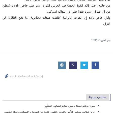
من جانبه، حذر قائد القوة الجویة فی الحرس الثوری امیر علی حاجی زاده واشنطن
من أن طهران سترد بقوة على ای انتهاک امیرکی.
وقال حاجی زاده إن القوات الایرانیة أطلقت طلقات تحذیریة، ما دفع الطائرة الى
الفرار.
رمز الخبر
183650
مطالب مرتبط
طهران وباکو تبحثان سبل تعزیز التعاون الثنائی
إیران تطالب مجلس الأمن بالتدخل الفوری للحد من العدوان الإسرائیلی تجاه الشعب