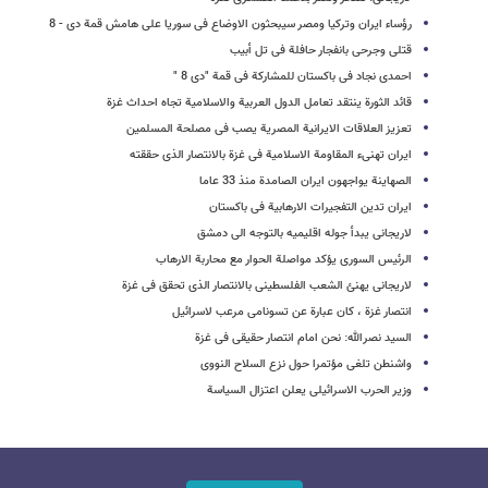
رؤساء ایران وترکیا ومصر سیبحثون الاوضاع فی سوریا علی هامش قمة دی - 8
قتلى وجرحى بانفجار حافلة فی تل أبیب
احمدی نجاد فی باکستان للمشارکة فی قمة "دی 8 "
قائد الثورة ینتقد تعامل الدول العربیة والاسلامیة تجاه احداث غزة
تعزیز العلاقات الایرانیة المصریة یصب فی مصلحة المسلمین
ایران تهنیء المقاومة الاسلامیة فی غزة بالانتصار الذی حققته
الصهاینة یواجهون ایران الصامدة منذ 33 عاما
ایران تدین التفجیرات الارهابیة فی باکستان
لاریجانی یبدأ جوله اقلیمیه بالتوجه الی دمشق
الرئیس السوری یؤکد مواصلة الحوار مع محاربة الارهاب
لاریجانی یهنئ الشعب الفلسطینی بالانتصار الذی تحقق فی غزة
انتصار غزة ، کان عبارة عن تسونامی مرعب لاسرائیل
السید نصرالله: نحن امام انتصار حقیقی فی غزة
واشنطن تلغی مؤتمرا حول نزع السلاح النووی
وزیر الحرب الاسرائیلی یعلن اعتزال السیاسة