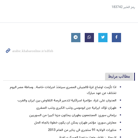
رمز الخبر
183742
مطالب مرتبط
اذا تأزمت اوضاع غزة فالجیش المصری سیتخذ اجراءات خاصة.. وساطة مصر الیوم
تختلف عن عهد مبارک
العدوان على غزة، مؤامرة اسرائلیة لتدمیر فرصة التفاوض بین ایران والغرب
طهران تؤکد ایرانیة جزر ابوموسی وتنب الکبری وتنب الصغری
برلمانی سوری: المجتمعون بطهران یمثلون جزءا کبیرا من السوریین
معارض سوری: مؤتمر طهران یمکن ان یکون خطوة باتجاه الحل
مناورات الولایه 91 ستجری فی ینایر من العام 2013
لاریجانی: نفتخر ونعتز بدعمنا العسکری لغزة