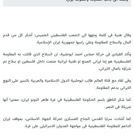
وقال هنیة فی کلمة وجهها الى الشعب الفلسطینی الخمیس: أشکر کل من قدم
المال والسلاح للمقاومة وعلى راسها جمهوریة ایران الإسلامیة.
وأکد القیادی فی حرکة حماس احمد ابوحلبیة، ان السلاح الذی قاتلت به المقاومة
الفلسطینیة هو إما ایرانی الصنع او تقنیة ایرانیة صنعت داخل فلسطین او سلاح تم
شراؤه بالمال الایرانی.
وفی لقاء مع قناة العالم طالب ابوحلبیة الدول الاسلامیة والعربیة بالسیر على النهج
الایرانی بدعم المقاومة.
کما شکر الناطق باسم الحکومة الفلسطینیة فی غزة طاهر النونو ایران، معتبرا أنها
شریکة فی النصر.
کما أشادت سرایا القدس الجناح العسکری لحرکة الجهاد الاسلامی، بموقف ایران
الداعم للمقاومة الفلسطینیة فی مواجهة العدوان الاسرائیلی على غزة.