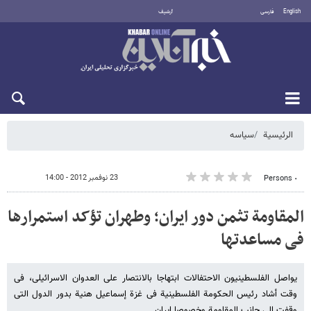
English
فارسی
أرشيف
الجمعة 7 أغسطس 2026
الرئيسية
سیاسه
23 نوفمبر 2012 - 14:00
٠ Persons
المقاومة تثمن دور ایران؛ وطهران تؤکد استمرارها
فی مساعدتها
یواصل الفلسطینیون الاحتفالات ابتهاجا بالانتصار على العدوان الاسرائیلی، فی
وقت أشاد رئیس الحکومة الفلسطینیة فی غزة إسماعیل هنیة بدور الدول التی
وقفت الى جانب المقاومة وخصوصا ایران.