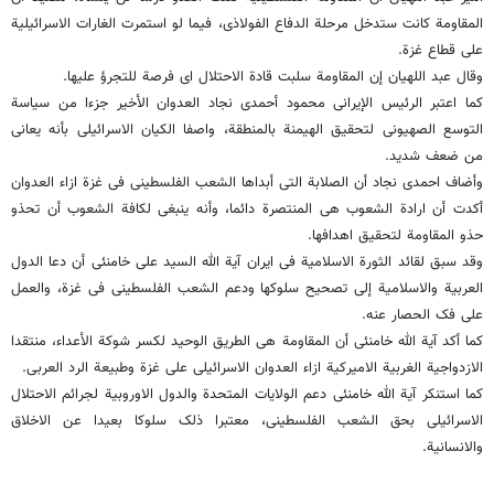
المقاومة کانت ستدخل مرحلة الدفاع الفولاذی، فیما لو استمرت الغارات الاسرائیلیة
على قطاع غزة.
وقال عبد اللهیان إن المقاومة سلبت قادة الاحتلال ای فرصة للتجرؤ علیها.
کما اعتبر الرئیس الإیرانی محمود أحمدی نجاد العدوان الأخیر جزءا من سیاسة
التوسع الصهیونی لتحقیق الهیمنة بالمنطقة، واصفا الکیان الاسرائیلی بأنه یعانی
من ضعف شدید.
وأضاف احمدی نجاد أن الصلابة التی أبداها الشعب الفلسطینی فی غزة ازاء العدوان
أکدت أن ارادة الشعوب هی المنتصرة دائما، وأنه ینبغی لکافة الشعوب أن تحذو
حذو المقاومة لتحقیق اهدافها.
وقد سبق لقائد الثورة الاسلامیة فی ایران آیة الله السید علی خامنئی أن دعا الدول
العربیة والاسلامیة إلى تصحیح سلوکها ودعم الشعب الفلسطینی فی غزة، والعمل
على فک الحصار عنه.
کما أکد آیة الله خامنئی أن المقاومة هی الطریق الوحید لکسر شوکة الأعداء، منتقدا
الازدواجیة الغربیة الامیرکیة ازاء العدوان الاسرائیلی على غزة وطبیعة الرد العربی.
کما استنکر آیة الله خامنئی دعم الولایات المتحدة والدول الاوروبیة لجرائم الاحتلال
الاسرائیلی بحق الشعب الفلسطینی، معتبرا ذلک سلوکا بعیدا عن الاخلاق
والانسانیة.