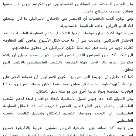
وفی القدس المحتلة، عبر المواطنون الفلسطینیون عن شکرهم لإیران على دعمها
فصائل المقاومة بالسلاح والمال.
وفی لبنان، أکدت شخصیات أن الانتصار على الاحتلال الاسرائیلی ما کان لیتحقق
لولا الدور الایرانی الداعم للمقاومة الفلسطینیة.
من جانبها، أکدت ایران مواصلة نهجها الثابت فی دعم المقاومة الفلسطینیة ضد
الاحتلال الاسرائیلی، وشددت على أن ما حدث خلال الأسبوع الماضی أظهر المقاومة
کطرف قوی، فی وقت عجز فیه قادة الکیان الإسرائیلی عن تحقیق مخططاتهم.
الى ذلک، أکد امین المجلس الأعلى للامن القومی الایرانی سعید جلیلی أن بلاده
ستواصل الدعم ذاته لاحقا، مهنئا المقاومة والشعب الفلسطینیین بالانتصار الذی
تحقق.
کما أکد جلیلی أن الهزیمة التی منی بها الکیان الاسرائیلی فی عدوانه الاخیر على
غزة، قد أظهرت قوة المقاومة فی مقابل ضعف هذا الکیان وحماته الغربیین، محذرا
الولایات المتحدة ودولا غربیة أخرى من مواصلة دعم الاحتلال.
وفی السیاق ذاته، دعا جلیلی الدول الاسلامیة لاتخاذ مواقف واضحة لدعم الشعب
الفلسطینی والقیام بدور فاعل لتحریر القدس الشریف، کما دعا فصائل المقاومة
الفلسطینیة الى الوحدة ومواصلة التصدی للاحتلال وتحقیق تطلعات الشعب
الفلسطینی.
من جانبه، أکد مساعد وزیر الخارجیة الایرانی للشؤون العربیة والافریقیة حسین
امیر عبد اللهیان أن المقاومة الفلسطینیة لقنت العدو درسا لن ینساه، مضیفا أن