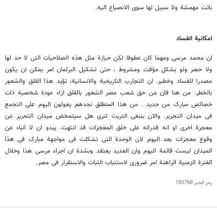
باتت مهمشة ولا سبیل لها سوى الانصیاع الیه.
امکانیة الفساد
ان محمد مرسی ومهما کان عطوفا لکن حیازة مثل هذه الصلاحیات التی لا حد لها
ولا حصر ولو بشکل مؤقت ومشروط ، حتى تشکیل البرلمان امر یمکن ان یکون
مصدرا للفساد وخطیر. ان التجارب التاریخیة والانسانیة، تؤید هذا القلق والشعور
بالخطر. من هنا فان من حق شعب مصر الشعور بالقلق ازاء عودة شخصیة ذات
خصائص مبارک من جدید . من هذا المنطلق نجدهم یعولون الیوم على التجمع
فی میدان التحریر. والان ینبغی التریث لنرى هل سیتمخض میدان التحریر عن
معجزة اخرى او انه قدراته على خلق المعجزات قد انتهت. یبدو ان لا انباء عن
وقوع معجزات بعد الیوم لان الوحدة التی تشکلت فی مواجهة مبارک فی هذا
المیدان لیست قائمة الیوم وان العدید یعتقد وبشدة ان اجراء مرسی هذا وخلال
الفترة الزمنیة الراهنة امر ضروری لاستتباب الثبات والاستقرار فی مصر.
رمز الخبر
183768