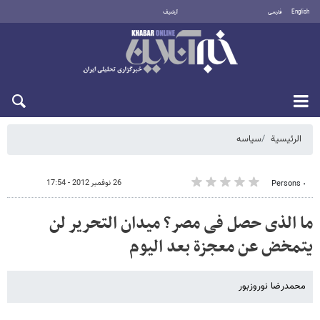
English
فارسی
أرشيف
السبت 8 أغسطس 2026
الرئيسية
سیاسه
26 نوفمبر 2012 - 17:54
٠ Persons
ما الذی حصل فی مصر؟ میدان التحریر لن
یتمخض عن معجزة بعد الیوم
محمدرضا نوروزبور