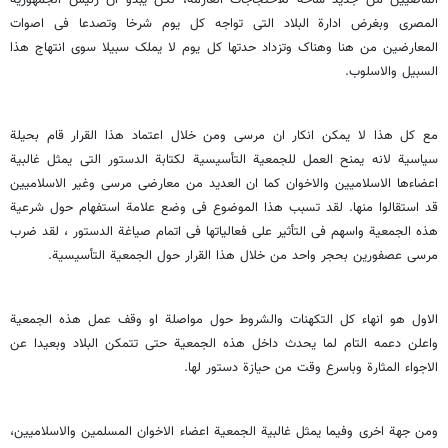
الماضیین من جدید ساحة للاحتجاجات العارمة، لکن یبدو ان رئیس الجمهوریة
المصری وبغرض ادارة البلاد التی تواجه کل یوم شرخا وتصدعا فی اصوات
المعارضین من هنا وهناک وتزداد حدتها کل یوم لا یملک سبیلا سوى انتهاج هذا
السبیل والاسلوب.
مع کل هذا لا یمکن انکار ان مرسی ومن خلال اعتماد هذا القرار قام بحیلة
سیاسیة لانه یمنح العمل للجمعیة التأسیسیة لکتابة الدستور التی یمثل غالبیة
اعضاءها الاسلامیین والاخوان کما ان العدید من معارضی مرسی وغیر الاسلامیین
قد استقالوا منها. لقد تسبب هذا الموضوع فی وضع علامة استفهام حول شرعیة
هذه الجمعیة واسهم فی التأثیر على فعالیاتها فی اتمام صیاغة الدستور ، لقد ضرب
مرسی عصفورین بحجر واحد من خلال هذا القرار حول الجمعیة التأسیسیة.
الاول هو انهاء کل التکهنات والشروط حول مواصلة او وقف عمل هذه الجمعیة
واعلن دعمه التام لما یحدث داخل هذه الجمعیة حتى تتمکن البلاد وبعیدا عن
الاجواء المثارة وباسرع وقت من حیازة دستور لها.
ومن جهة اخرى وفیما یمثل غالبیة الجمعیة اعضاء الاخوان المسلمین والاسلامیین،