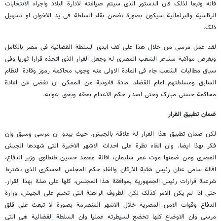
فانه وتبعا لذلک فان الدستور الذی سیتم صیاغته لادارة البلاد واجراء الانتخابات
الرئاسیة والبرلمانیة سیکون بصورة تضمن بقاء السلطة فی ید الاخوان او تسهیل
ذلک.
لقد عمل مرسی من خلال هذا على کف ایدی السلطة القضائیة فی مصر بالکامل
وبغرض مواکبة مشاعر الشعب المصری له وجعل القرار الذی اتخذه قرارا ثوریا وفی
سیاق مطالبات الشعب جاء فی المادة الاولى منه وجوب محاکمة رموز وقادة النظام
السابق ومساءلتهم امام القضاء. مادة قانونیة من الممکن ان تفضی عن اعادة
محاکمة حسنی مبارک وحتى اصدار حکم الاعدام بحقه وبحق اعوانه.
ضمان تطبیق القرار
لکن ضمان تطبیق هذا القرار له علاقة بالجیش. حیث یبدو ان مرسی وسبق وان
فکر بهذا ایضا. وان القاء نظرة على احداث الاشهر الاخیرة التی شهدها الجیش
المصری ومن ضمنها موت عمر سلیمان، اقالة محمد حسین طنطاوی وزیر الدفاع،
اقالة سامی عنان رئیس هئیة الارکان والغاء حکم المجلس العسکری الذی یشترط
شرعیة قرارات رئیس الجمهوریة بموافقة هذا المجلس، کلها على صلة بهذا القرار.
حتى اذا لم یکن الامر کذلک لکن الظروف الراهنة التی تخیم على الجیش، وزارة
الدفاع وقوات الامن المصریة خلال الاشهر المنصرمة بصورة لا تبعث على قلق
مرسی وان الاوضاع کلها تخضع لسیطرته عملیا وان السلطة القضائیة هی التی