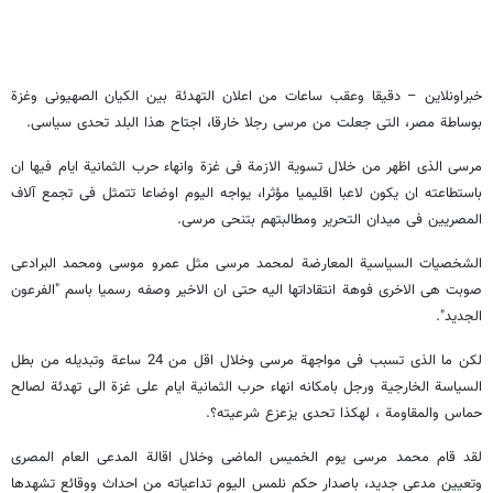
خبراونلاین – دقیقا وعقب ساعات من اعلان التهدئة بین الکیان الصهیونی وغزة
بوساطة مصر، التی جعلت من مرسی رجلا خارقا، اجتاح هذا البلد تحدی سیاسی.
مرسی الذی اظهر من خلال تسویة الازمة فی غزة وانهاء حرب الثمانیة ایام فیها ان
باستطاعته ان یکون لاعبا اقلیمیا مؤثرا، یواجه الیوم اوضاعا تتمثل فی تجمع آلاف
المصریین فی میدان التحریر ومطالبتهم بتنحی مرسی.
الشخصیات السیاسیة المعارضة لمحمد مرسی مثل عمرو موسى ومحمد البرادعی
صوبت هی الاخرى فوهة انتقاداتها الیه حتى ان الاخیر وصفه رسمیا باسم "الفرعون
الجدید".
لکن ما الذی تسبب فی مواجهة مرسی وخلال اقل من 24 ساعة وتبدیله من بطل
السیاسة الخارجیة ورجل بامکانه انهاء حرب الثمانیة ایام على غزة الى تهدئة لصالح
حماس والمقاومة ، لهکذا تحدی یزعزع شرعیته؟.
لقد قام محمد مرسی یوم الخمیس الماضی وخلال اقالة المدعی العام المصری
وتعیین مدعی جدید، باصدار حکم نلمس الیوم تداعیاته من احداث ووقائع تشهدها