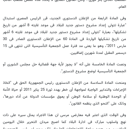
المنصب الحالی بأثر فوری". وکان القانون السابق لا یحدد مدة لشغل منصب النائب
العام.
وفی المادة الرابعة من الإعلان الدستوری الجدید، قرر الرئیس المصری استبدال
"عبارة تتولى إعداد مشروع دستور جدید للبلاد فی موعد غایته 8 أشهر من تاریخ
تشکیلها"، بعبارة "تتولى إعداد مشروع دستور جدید للبلاد فی موعد غایته 6 أشهر
من تاریخ تشکیلها الواردة فی المادة 60 من الإعلان الدستوری الصادر فی 30
مارس 2011"، وهو ما یعنی مد فترة عمل الجمعیة التأسیسیة التی تنتهی فی 15
دیسمبر المقبل لمدة شهرین إضافیین.
ونصت المادة الخامسة على أنه "لا یجوز لأیة جهة قضائیة حل مجلس الشورى أو
الجمعیة التأسیسیة لوضع مشروع الدستور".
ومنحت المادة السادسة من الإعلان الدستوری رئیس الجمهوریة الحق فی "اتخاذ
الإجراءات والتدابیر الواجبة لمواجهة أی خطر یهدد ثورة 25 ینایر 2011 أو حیاة الأمة
أو الوحدة الوطنیة أو سلامة الوطن أو یعوق مؤسسات الدولة عن أداء دورها"،
وذلک على "النحو الذی ینظمه القانون".
وفی الوقت الذی اعتبر فیه معارضی مرسی ان هذا الاجراء یمثل سیره على ذات
نهج واسلوب مبارک فی ادارة البلاد کما اصبح میدان التحریر خلال الیومین