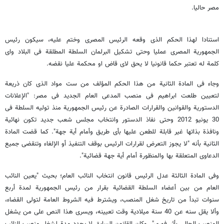
مصر حالیا.
استنادا لهذا الحکم الذی وقعه الرئیس المصری وختم علیه، سیکون رئیس
الجمهوریة المصری عملیا وحتى تشکیل البرلمان السلطة المطلقة فی البلاد وای
کلمة له تعتبر حکما قانونیا لا یحق لای قاض او محکمة علیا نقضه.
وجاء فی المادة الثانیة من هذا الحکم المؤلف من ست مواد الذی کان ذریعة
لتعیین طلعت ابراهیم فی منصب المدعی العام الجدید فی مصر: "الإعلانات
الدستوریة والقوانین والقرارات الصادرة عن رئیس الجمهوریة منذ تولیه السلطة فی
30 یونیو 2012 وحتى نفاذ الدستور وانتخاب مجلس شعب جدید تکون نهائیة
ونافذة بذاتها غیر قابلة للطعن علیها بأی طریق وأمام أیة جهة". کما قضت المادة
الثانیة بأنه "لا یجوز التعرض لقرارات الرئیس بوقف التنفیذ أو الإلغاء وتنقضی جمیع
الدعاوى المتعلقة بها والمنظورة أمام أیة جهة قضائیة".
وفی المادة الثالثة عدل الرئیس قانون انتخاب النائب العام؛ بحیث "یعین النائب
العام من بین أعضاء السلطة القضائیة بقرار من رئیس الجمهوریة لمدة أربع
سنوات تبدأ من تاریخ شغل المنصب، ویشترط فیه الشروط العامة لتولی القضاء،
وألا یقل سنه عن 40 سنة میلادیة وقت تعیینه، ویسری هذا النص على من یشغل