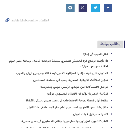
مطالب مرتبط
عقل العرب فی إجازة
اذا تأزمت اوضاع غزة فالجیش المصری سیتخذ اجراءات خاصة.. وساطة مصر الیوم
تختلف عن عهد مبارک
العدوان على غزة، مؤامرة اسرائلیة لتدمیر فرصة التفاوض بین ایران والغرب
تعزیز العلاقات الایرانیة المصریة یصب فی مصلحة المسلمین
تواصل الاشتباکات بین مؤیدی الرئیس مرسی ومعارضیه
الرئاسة المصریة تؤکد ان الاعلان الدستوری مؤقت
سقوط أول ضحیة لموجة الاحتجاجات فی مصر ومرسی یلتقی القضاة
مقتل شاب من الاخوان المسلمین امام مقر الجماعة فی دلتا النیل
انقذوا مصر قبل فوات الأوان
اشتباکات بین المؤیدین والمعارضین للإعلان الدستوری فی مدن مصریة