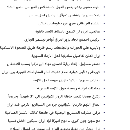
اللواء صفوی یدعو بعض الدول لاستخلاص العبر من مصیر الشاه
باحث سوری: واشنطن تعرقل الوصول لحل سلمی
القضاء البریطانی یفرج عن دبلوماسی ایرانی
صالحی: ایران لن تسمح باسقاط الاسد بالقوة
الرئیس احمدی نجاد یزور العراق أواخر دیسمبر الجاری
ولایتی: على الحوزات والجامعات رسم خارطة طریق الصحوة الاسلامیة
ایران تعلن تفاصیل مبادرتها لحل الازمة السوریة
مصدر مسؤول: إلغاء زیارة احمدی نجاد الى ترکیا بسبب الانشغال
لاریجانی : قوی دولیه تضع عقبات امام المفاوضات النوویه بین ایران و 5+
معارض سوری: مبادرة طهران مهمة لحل الازمة
محادثات ایرانیة روسیة حول الازمة السوریة
ارتفاع ضحایا تفجیر حافلة الزوار الایرانیین الى 31 شهیداً وجریحاً
الصاق التهم بالرعایا الایرانیین جزء من السیناریو الغربی ضد ایران
عرض عشرات المشاریع البحثیة فی جامعة 'مالک الاشتر' الصناعیة
مع مجئ جون کیری .. نهج امیرکا ازاء ایران سیکون افضل نسبیا
ایران تحذر من مغبة تصعید النزاع فی سوریا عبر ارسال السلاح