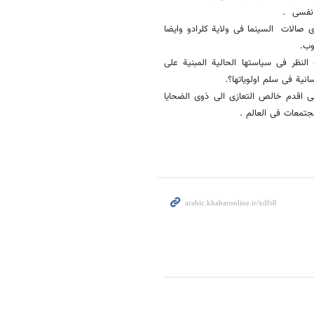
 صالات السینما فی ولایة کلرادو وایضا
وب.
النظر فی سیاستها الحالیة المبنیة على
انیة فی سلم اولویاتها؟.
نی اقدم خالص التعازی الی ذوی الضحایا
مجتمعات فی العالم .