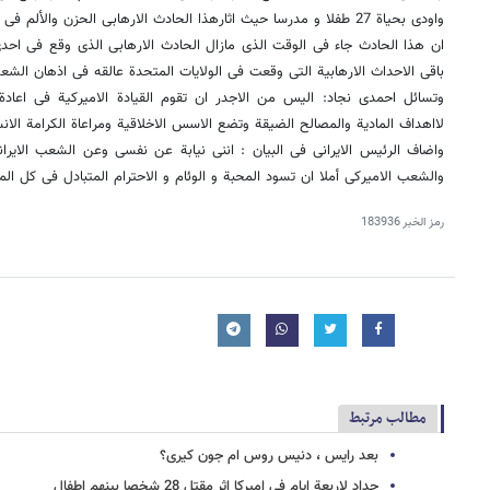
واودی بحیاة 27 طفلا و مدرسا حیث اثارهذا الحادث الارهابی الحزن والألم فی نفسی .
ان هذا الحادث جاء فی الوقت الذی مازال الحادث الارهابی الذی وقع فی احدی
باقی الاحداث الارهابیة التی وقعت فی الولایات المتحدة عالقه فی اذهان الشع
وتسائل احمدی نجاد: الیس من الاجدر ان تقوم القیادة الامیرکیة فی اعادة 
لااهداف المادیة والمصالح الضیقة وتضع الاسس الاخلاقیة ومراعاة الکرامة الانس
واضاف الرئیس الایرانی فی البیان : اننی نیابة عن نفسی وعن الشعب الایرا
والشعب الامیرکی أملا ان تسود المحبة و الوئام و الاحترام المتبادل فی کل ال
رمز الخبر
183936
مطالب مرتبط
بعد رایس ، دنیس روس ام جون کیری؟
حداد لاربعة ایام فی امیرکا اثر مقتل 28 شخصا بینهم اطفال