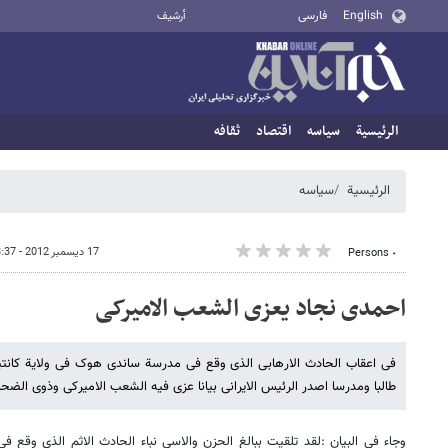
English
فارسی
أرشيف
الرئيسية
سیاسه
اقتصاد
ثقافه
الرئيسية
سیاسه
17 ديسمبر 2012 - 13:37
٠ Persons
احمدی نجاد یعزی الشعب الامیرکی
طالبا ومدرسا اصدر الرئیس الایرانی بیانا عزی فیه الشعب الامیرکی وذوی الضحای
وجاء فی البیان :لقد تلقیت ببالغ الحزن والاسى نباء الحادث الاثم الذی وقع