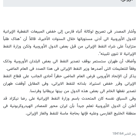
وأشار المصدر فی تصریح لوکالة أنباء فارس إلى خفض المبیعات النفطیة الإیرانیة
للدول الأوروبیة الى أدنى مستویاتها خلال السنوات الأخیرة، قائلاً أن "هناک طلباً
متزایداً على شراء النفط الإیرانی من قبل بعض الدول الأوروبیة ولکن وزارة النفط
الإیرانیة لا تنوی تلبیته".
وأضاف أن طهران ستستمر بوقف تصدیر النفط الى بعض البلدان الأوروبیة وذلک
وفقاً للتعلیمات التی أصدرها وزیر النفط الإیرانی فی هذا الصدد فی العام الماضی.
یذکر أن الإتحاد الأوروبی فرض العام الماضی حظراً أحادی الجانب على قطاع النفط
الإیرانی وقرر خفض استیراد بلدانه للنفط الایرانی، وفی المقابل أوقفت طهران
تصدیر نفطها الخام الى بعض هذه الدول من بینها بریطانیا وفرنسا.
وفی السیاق نفسه کان المتحدث باسم وزارة النفط الإیرانیة علی رضا نیکزاد قد
أعلن أن الدول الأوروبیة تعلم جیداً بأن ایران محور للمصادر الهیدروکربونیة فی
منطقة الخلیج الفارسی وعلیه فإنها بحاجة ماسة للنفط والغاز الإیرانی.
رمز الخبر
184164