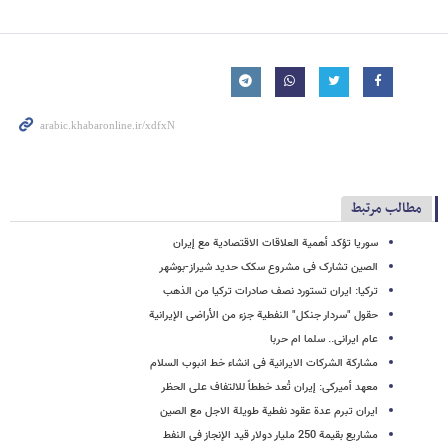
مطالب مرتبط
سوریا تؤکد أهمیة العلاقات الاقتصادیة مع إیران
الصین تشارک فی مشروع سکک حدید شیراز-بوشهر
ترکیا: ایران تستورد نصف صادرات ترکیا من الذهب
حقول "سردار جنکل" النفطیة جزء من الأراضی الإیرانیة
عام ایرانی.. سلما ام حربا
مشارکة الشرکات الایرانیة فی انشاء خط انبوب السلام
معهد أمیرکی: إیران تُعد خططاً للالتفاف على الحظر
ایران تبرم عدة عقود نفطیة طویلة الاجل مع الصین
مشاریع بقیمة 250 ملیار دولار قید الإنجاز فی النفط