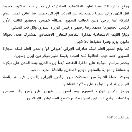
ووقع مذکرة التفاهم للتعاون الاقتصادی المشترک فی مجال هندسة تزوید خطوط
نقل الکهرباء‌ إلى سوریا بالمعدات، عن الجانب الإیرانی حمید رضا زمانی المدیر العام
لشرکة 'صا إنرجی' وعن الجانب السوری عبدالله خمیس وبحضور النائب الأول
لرئیس الجمهوریة ‌محمد رضا رحیمی ورئیس الوزراء السوری وائل نادر الحلقی.
وتبلغ القیمه الاقتصادیة لمذکرة التفاهم للتعاون الاقتصادی المشترک هذه، نحو50
ملیون یورو وفترة تنفیذها 20 شهرا.
کما وقع المدیر العام لبنک صادرات الإیرانی "عیوض لو" والمدیر العام لبنک التجارة
السوری أحمد دیاب، اتفاقیة فتح اعتماد بقیمة ملیار دولار بین إیران وسوریا.
وحضر مراسم التوقیع على مذکرة التفاهم أیضاً وزراء الطرق وبناء‌ المدن علی نیکزاد
والصناعة والتجارة والمناجم مهدی غضنفری والطاقة مجید نامجو.
وجرت الجولة الثانیة من المحادثات بین الوفدین الإیرانی والسوری فی مقر رئاسة
الجمهوریة قبل التوقیع على مذکرة التفاهم.
ووصل رئیس الوزراء السوری یوم أمس إلى طهران على رأس وفد سیاسی
واقتصادی رفیع المستوی لإجراء مشاورات مع المسؤولین الإیرانیین.
رمز الخبر
184186