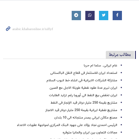
مطالب مرتبط
عام ایرانی.. سلما ام حربا
استعداد ایران للاستثمار فی قطاع النقل الباکستانی
مشارکة الشرکات الایرانیة فی انشاء خط انبوب السلام
ایران تبرم عدة عقود نفطیة طویلة الاجل مع الصین
ایران تخفض بیع النفط الى أوروبا رغم تزاید الطلبات
مشاریع بقیمة 250 ملیار دولار قید الإنجاز فی النفط
مشاریع نفطیة ایرانیة بقیمة 250 ملیار دولار قید الانجاز
مصنع مکائن ایرانی یصدر منتجاته الی 10 بلدان
الرئیس احمدی نجاد یؤکد علی جهود البنک المرکزی لمواجهة عقوبات الاعداء
مجالات التعاون بین ایران والمانیا متوفره