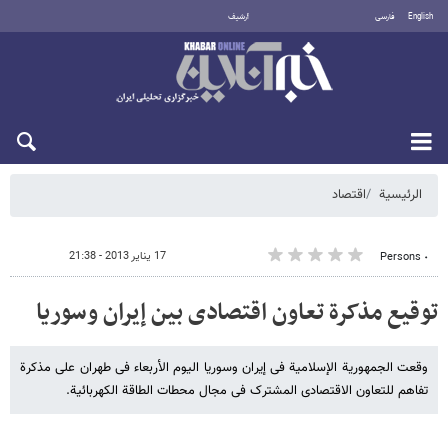
English
فارسی
أرشيف
الخميس 6 أغسطس 2026
الرئيسية
اقتصاد
17 يناير 2013 - 21:38
٠ Persons
توقیع مذکرة تعاون اقتصادی بین إیران وسوریا
وقعت الجمهوریة الإسلامیة فی إیران وسوریا الیوم الأربعاء‌ فی طهران على مذکرة
تفاهم للتعاون الاقتصادی المشترک فی مجال محطات الطاقة الکهربائیة.