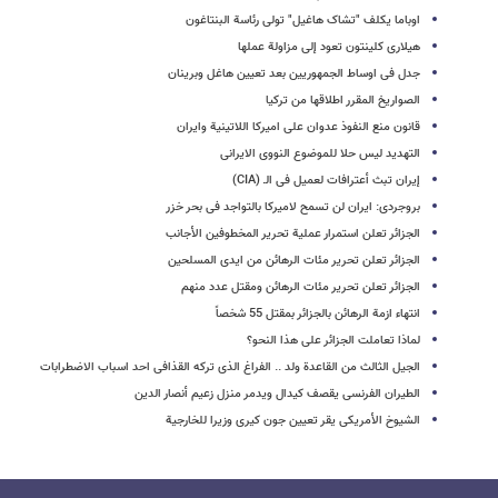
اوباما یکلف "تشاک هاغیل" تولی رئاسة البنتاغون
هیلاری کلینتون تعود إلى مزاولة عملها
جدل فی اوساط الجمهوریین بعد تعیین هاغل وبرینان
الصواریخ المقرر اطلاقها من ترکیا
قانون منع النفوذ عدوان على امیرکا اللاتینیة وایران
التهدید لیس حلا للموضوع النووی الایرانی
إیران تبث أعترافات لعمیل فی الـ (CIA)
بروجردی: ایران لن تسمح لامیرکا بالتواجد فی بحر خزر
الجزائر تعلن استمرار عملیة تحریر المخطوفین الأجانب
الجزائر تعلن تحریر مئات الرهائن من ایدی المسلحین
الجزائر تعلن تحریر مئات الرهائن ومقتل عدد منهم
انتهاء ازمة الرهائن بالجزائر بمقتل 55 شخصاً
لماذا تعاملت الجزائر على هذا النحو؟
الجیل الثالث من القاعدة ولد .. الفراغ الذی ترکه القذافی احد اسباب الاضطرابات
الطیران الفرنسی یقصف کیدال ویدمر منزل زعیم أنصار الدین
الشیوخ الأمریکی یقر تعیین جون کیری وزیرا للخارجیة