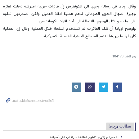
وقال اوباما فی رسالة وجهها الى الکونغرس إنّ طائرات حربیة امیرکیة دخلت لفترة
وجیزة المجال الجوی الصومالی لدعم عملیة انقاذ العمیل ولکن المتمردین قتلوه
على ما یبدو اثناء الهجوم بالاضافة الى أحد افراد الکوماندوس.
واوضح اوباما أن تلک الطائرات لم تستخدم اسلحة خلال العملیة وقال إن العملیة
کان لها ما یبررها لدعم المصالح الامنیة القومیة الامیرکیة.
رمز الخبر
184173
مطالب مرتبط
العمید جزائری: تنظیم القاعدة سینقلب على أسیاده