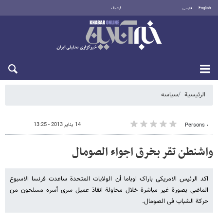
English
فارسی
أرشيف
الأحد 9 أغسطس 2026
الرئيسية
سیاسه
14 يناير 2013 - 13:25
٠ Persons
واشنطن تقر بخرق اجواء الصومال
اکد الرئیس الامریکی باراک اوباما أن الولایات المتحدة ساعدت فرنسا الاسبوع
الماضی بصورة غیر مباشرة خلال محاولة انقاذ عمیل سری أسره مسلحون من
حرکة الشباب فی الصومال.