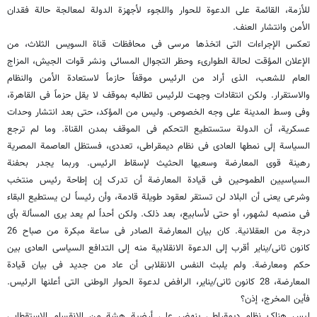
للأزمة، القائمة على الدعوة للحوار واللجوء لأجهزة الدولة لمعالجة حالة فقدان
الأمن وانتشار العنف.
تعکس الإجراءات التی اتخذها مرسی فی محافظات قناة السویس الثلاث، من
الإعلان المؤقت لحالة الطوارىء وحظر التجوال المسائی ونشر قوات الجیش، المزاج
العام للشعب، الذی أراد من الرئیس موقفاً حازماً لاستعادة الأمن والنظام
والاستقرار. ولکن انتقادات وجهت للرئیس تطالبه بموقف لا یقل حزماً فی القاهرة،
وفی وسط المدینة على وجه الخصوص. ولیس من المؤکد، حتى بعد انتشار وحدات
عسکریة، أن الدولة ستستطیع التحکم فی الموقف بمدن القناة. وما لم ترجع
السیاسة إلى نمطها العادی فی نظام دیمقراطی، تعددی، فستظل العاصمة المصریة
رهینة قوى المعارضة وسعیها الحثیث لإسقاط الرئیس. وربما یجدر بحفنة
السیاسیین الطموحین فی قیادة المعارضة أن تدرک إن إطاحة رئیس منتخب
وشرعی یعنی أن البلاد لن تستقر لعقود طویلة قادمة، وأن رئیساً لن یستطیع البقاء
فی منصبه لشهور، أو حتى لأسابیع، بعد ذلک. ولکن أحداً لم یعد یرى المسألة بأی
درجة من العقلانیة. کان بیان المعارضة الصادر فی ساعة مبکرة من صباح 26
کانون ثانی/ینایر أقرب إلى الدعوة الانقلابیة منه إلى التدافع السیاسی العادی بین
حکم ومعارضة. ولم یلبث النفس الانقلابی أن عاد من جدید فی بیان قیادة
المعارضة، 28 کانون ثانی/ینایر، الرافض لدعوة الحوار الوطنی التی أعلنها الرئیس.
فأین المخرج، إذن؟
لیس هناک نظام دیمقراطی ینهض على أرضیة هشة من الانقسام الاستقطابی