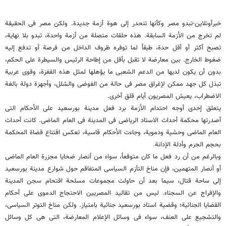
خبرأونلاین-تبدو مصر وکأنها تنحدر إلى هوة أزمة جدیدة. ولکن مصر فی الحقیقة
لم تخرج من الأزمة السابقة. هذه حلقات متصلة من أزمة واحدة، تبدو بلا نهایة،
تصبح أکثر أو أقل حدة، طبقاً لما توفره ظروف الداخل من فرصة أو تدفع إلیه
ضغوط الخارج. بین معارضة لا تقبل بأقل من إطاحة الرئیس والسیطرة على الحکم،
بدون أن یکون لدیها من الدعم الشعبی ما یؤهلها لمثل هذه القفزة، وقوى عربیة
تبذل کل جهد ممکن لإغراق مصر فی حالة من الفوضى والشلل، وأجهزة دولة بالغة
الاضطراب، یعیش المصریون أیام قلق أخرى.
یتعلق إحدى أوجه احتدام الأزمة برد فعل مدینة بورسعید على الأحکام التی
أصدرتها محکمة أحداث الاستاد الریاضی فی المدینة فی العام الماضی. کانت أحداث
العام الماضی وحشیة ودمویة، وجاءت الأحکام قاسیة، تعکس اقتناع قضاة المحکمة
بحجم الجرم وأدلة الإدانة.
وبالرغم من أن رد فعل ما کان متوقعاً، سواء من أنصار ضحایا مجزرة العام الماضی
أو أنصار المتهمین، فإن مناخ التأزم السیاسی المتفاقم حول شوارع مدینة بورسعید
إلى ساحة قتال، سیما بعد أن حاولت مجموعات مسلحة اقتحام سجن المدینة
والإفراج عن السجناء. لیس من تقالید المصریین الاحتجاج الدموی على أحکام
القضایا الجنائیة؛ وقضیة استاد بورسعید جنائیة بامتیاز. ولکن مناخ التوتر السیاسی،
والتشجیع على العنف، سواء فی وسائل الإعلام المعارضة، التی هی کل وسائل