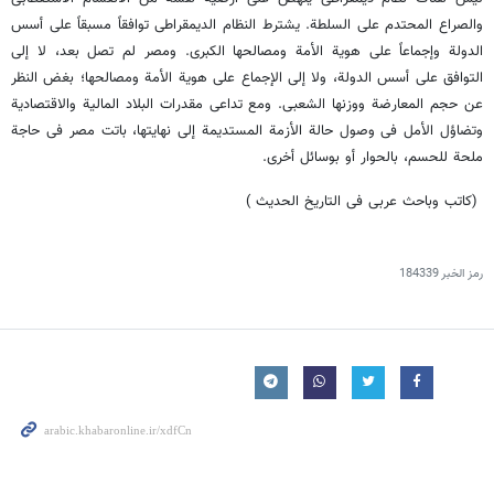
والصراع المحتدم على السلطة. یشترط النظام الدیمقراطی توافقاً مسبقاً على أسس
الدولة وإجماعاً على هویة الأمة ومصالحها الکبرى. ومصر لم تصل بعد، لا إلى
التوافق على أسس الدولة، ولا إلى الإجماع على هویة الأمة ومصالحها؛ بغض النظر
عن حجم المعارضة ووزنها الشعبی. ومع تداعی مقدرات البلاد المالیة والاقتصادیة
وتضاؤل الأمل فی وصول حالة الأزمة المستدیمة إلى نهایتها، باتت مصر فی حاجة
ملحة للحسم، بالحوار أو بوسائل أخرى.
(کاتب وباحث عربی فی التاریخ الحدیث )
رمز الخبر
184339