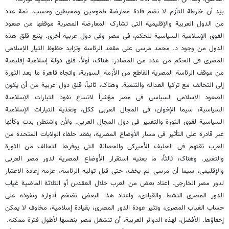
بید أن خارطة التأزم لا تضم قادة معارضة طموحین ومحبطین وحسب. ثمة عدد
من الدول العربیة والإقلیمیة التی تشارک المعارضة المصریة موقفها من صعود
القوى الإسلامیة السیاسیة للحکم، فی مصر وفی دول عربیة أخرى. ینبع قلق هذه
الدول من وجود د. محمد مرسی على مقعد الرئاسة وتزاید حظوظ التیار الإسلامی
المصری فی الحکم من عدد من المصادر: هناک، أولاً، قلق دولة إسلامیة إقلیمیة
من موقف الرئاسة المصریة القاطع من الأزمة السوریة، واتجاه قاهرة ما بعد الثورة
إلى التحالف مع ترکیا العدالة والتنمیة. وهناک، ثانیاً، قلق دول عربیة من أن یکون
الصعود الإسلامی السیاسی فی مصر مؤشراً لاتساع نفوذ التیارات الإسلامیة
السیاسیة، سیما الإخوان، فی المجال العربی ککل، وتغذیة التیارات الإسلامیة
السیاسیة لقوى الثورة والتغییر فی دول المجال العربی. ولأن واشنطن بدت وکأنها
غیر قادرة على التأثیر فی مسار الأوضاع المصریة، یفقد حلفاء الولایات المتحدة من
العرب ثقتهم فی الحلیف الأمیرکی والحصانة التی یوفرها التحالف من الثورة
والتغییر. وهناک، ثالثاً، ما یعنیه استقرار الأوضاع المصریة لدور مصر العربی
والإقلیمی، سیما أن مرسی لم یخف، حتى قبل تولیه الرئاسة، عزمه إعادة الاعتبار
لدور مصر الخارجی. اعتاد بعض من العرب خلال العقدین أو الثلاثة الماضیة غیاب
الدور المصری النشط والقیادی، واعتاد هذا البعض تضخم أدواره ونفوذه على
حساب الغیاب المصری، وتثیر عودة الدور المصری، بقیادة إسلامیة، مخاوف لا یمکن
إخفاؤها. الأفضل، لهذه الدوائر العربیة، أن تنشغل مصر بنفسها لأطول فترة ممکنة.