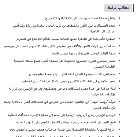
مطالب مرتبط
ارتفاع ضحایا احداث بورسعید الى 22 قتیلا و200 جریح
تجدد الاشتباکات بین الأمن والمتظاهرین قرب التحریر تزامنا مع زیارة وفد أمنی
أمریکی الى القاهرة
السفارة الأمریکیة فی القاهرة تعلق اعمالها بسبب تفاقم الاوضاع فی التحریر
صدامات بین قوات الأمن والآلاف من مشیعی قتلى اشتباکات یوم السبت فی بورسعید
جبهة الإنقاذ الوطنی تقرر رفض دعوة مرسی للحوار
مصدر بمجلس الوزراء المصری: الحکومة تقر مسودة قانون لمنح سلطة الضبطیة
القضائیة للجیش
مصر على اعتاب مواجهة اعمال عنف اکثر .. ایام صعبة امام مرسی
مصر.. قتیلان فی اشتباکات الاثنین ومرسی یشکل لجنة لتعدیل الدستور
لیلة صاخبة فی حیاة مصر: اشتباکات وجرحى ومعتقلون وتراجع الرئیس عن قراراته
وإلغاؤه زیارة فرنسا
موفد "روسیا الیوم" الى القاهرة: العدید من الجرحى فی اشتباکات قصر الاتحادیة وانباء
عن سقوط قتیلین
الرئیس الإیرانی یصل فی زیارة تاریخیة إلى مصر فی محاولة لإحیاء العلاقات الثنائیة
شیخ الأزهر فی لقاء مع أحمدی نجاد یرفض التدخل الشیعی فی الدول السنیة
الأزمة السوریة والقضایا الاقلیمیة على طاولة مباحثات محمد مرسی وأحمدی نجاد