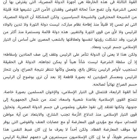
القوة الثالثة فی هذه الخارطة هی أجهزة الدولة المصریة، التی یفترض بها أن
تحمی الشرعیة وأن تضع حداً لحالة الفوضى وفقدان الأمن التی تشیعها فئة قلیلة
من الشبیحة المحترفین والشبیحة السیاسیین. ولکن المشکلة أن الدولة المصریة،
التی لم تمس إلا قلیلاً منذ إطاحة نظام مبارک، لیست دولة الثورة ولا تدین بالولاء
للرئیس ولا لأی من قوى الثورة والتغییر. هذه دولة قائمة ومستمرة منذ أکثر من
قرنین، وقد تشکلت رؤیتها لنفسها ولعلاقتها بالشعب المصری على أساس أن التیار
الإسلامی جسم غریب ومعاد.
ولکن هذا لا یعنی أن الدولة تتآمر على الرئیس وتقف إلى صف المنادین بإسقاطه؛
إذ أن سلطة الشرعیة لیست شأناً هیناً أو یمکن تجاهله. الدولة فی الحقیقة
تستجیب لأوامر الرئیس بتثاقل بالغ، وتعمل وکأنها تنتظر نتیجة الصراع، ولن تنحاز
للرئیس ومعسکر المؤیدین له بصورة قاطعة إلا بعد أن ترى بوضوح أن الرئیس
حسم الصراع نهائیاً لصالحه.
أما القوة الرابعة، فتتمثل فی التیار الإسلامی، والإخوان المسلمین بصورة خاصة.
تتمتع القوى الإسلامیة بقاعدة شعبیة واسعة، تمتد من شمال الجمهوریة إلى
جنوبها، ولکنها تفتقد إلى نفوذ حقیقی وملموس فی جسم الدولة المصریة. وتحاول
قوى التیار الإسلامی منذ اندلاع الأزمة تجنب الشارع، والابتعاد عن أیة مواطن
للصدام، سواء مع مؤیدی قوى المعارضة أو مع عصابات العنف والفوضى التی یوفر
لها موقف المعارضة الغطاء. ولکن أحداً لا یعرف ما إن کان ضبط النفس هذا
سیستمر طویلاً، أو ما إن کان الإسلامیون سیستمرون فی دعمهم لمقاربة الرئیس