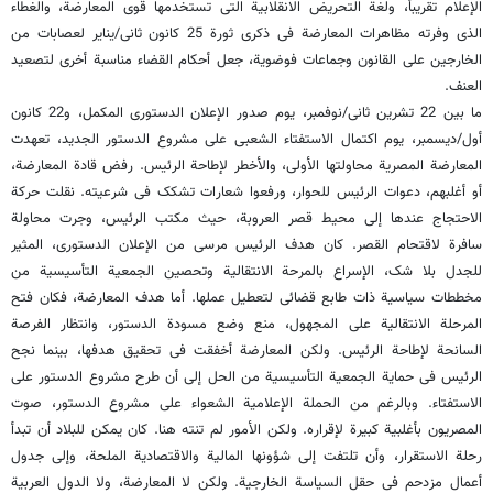
الإعلام تقریباً، ولغة التحریض الانقلابیة التی تستخدمها قوى المعارضة، والغطاء
الذی وفرته مظاهرات المعارضة فی ذکرى ثورة 25 کانون ثانی/ینایر لعصابات من
الخارجین على القانون وجماعات فوضویة، جعل أحکام القضاء مناسبة أخرى لتصعید
العنف.
ما بین 22 تشرین ثانی/نوفمبر، یوم صدور الإعلان الدستوری المکمل، و22 کانون
أول/دیسمبر، یوم اکتمال الاستفتاء الشعبی على مشروع الدستور الجدید، تعهدت
المعارضة المصریة محاولتها الأولى، والأخطر لإطاحة الرئیس. رفض قادة المعارضة،
أو أغلبهم، دعوات الرئیس للحوار، ورفعوا شعارات تشکک فی شرعیته. نقلت حرکة
الاحتجاج عندها إلى محیط قصر العروبة، حیث مکتب الرئیس، وجرت محاولة
سافرة لاقتحام القصر. کان هدف الرئیس مرسی من الإعلان الدستوری، المثیر
للجدل بلا شک، الإسراع بالمرحة الانتقالیة وتحصین الجمعیة التأسیسیة من
مخططات سیاسیة ذات طابع قضائی لتعطیل عملها. أما هدف المعارضة، فکان فتح
المرحلة الانتقالیة على المجهول، منع وضع مسودة الدستور، وانتظار الفرصة
السانحة لإطاحة الرئیس. ولکن المعارضة أخفقت فی تحقیق هدفها، بینما نجح
الرئیس فی حمایة الجمعیة التأسیسیة من الحل إلى أن طرح مشروع الدستور على
الاستفتاء. وبالرغم من الحملة الإعلامیة الشعواء على مشروع الدستور، صوت
المصریون بأغلبیة کبیرة لإقراره. ولکن الأمور لم تنته هنا. کان یمکن للبلاد أن تبدأ
رحلة الاستقرار، وأن تلتفت إلى شؤونها المالیة والاقتصادیة الملحة، وإلى جدول
أعمال مزدحم فی حقل السیاسة الخارجیة. ولکن لا المعارضة، ولا الدول العربیة