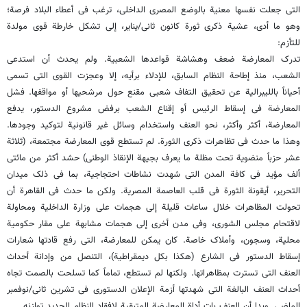
التی جعلت نفسها معنیة بالوضع المصری الداخلی، ترغب فی أعطاء البلاد فرصة؛
وهو ما أدى، عشیة ذکرى ثورة کانون ثانی/ینایر، إلى تشکل خارطة قوى مولدة
للتأزم:
تدرک المعارضة ضعف وهشاشة قواعدها الشعبیة. ولم یحدث أن استدعی
الشعب، منذ إطاحة النظام السابق، للإدلاء برأیه، إلا وعجزت القوى التی تسمى
أحیاناً باللیبرالیة عن تحقیق التفاف شعبی مقنع حول مرشحیها أو مواقفها. فشل
المعارضة فی إسقاط الرئیس أو إقناع الشعب برفض مشروع الدستور، یدفع
المعارضة، أکثر وأکثر، نحو العنف واستخدام وسائل غیر قانونیة لتوکید وجودها.
وهذا ما حدث فی تظاهرات ذکرى الثورة. لم تستطع قوى المعارضة مجتمعة، (ثلاثة
عشر حزباً منضویة تحت مظلة ما یعرف بجیهة الإنقاذ الوطنی) حشد أکثر من مائتی
ألف مؤید فی کافة المدن التی شهدت نشاطات احتجاجیة، بما فی ذلک میدان
التحریر، أیقونة الثورة فی قلب العاصمة المصریة. ولکن ما حدث فی القاهرة أن
تحولت المظاهرات خلال ساعات قلیلة إلى هجمات على وزارة الداخلیة ومحاولة
لاقتحام مجلس الشورى، وفی مدن أخرى إلى هجمات مشابهة على مقار حکومیة
محلیة، وسجون، وأملاک خاصة. کان یمکن للمعارضة، التی رفع قادتها شعارات
إسقاط الدستور فی الشارع (هکذا بکل دیمقراطیة)، التنصل من وإدانة أحداث
العنف التی تسترت بمظاهراتها. ولکنها لم تستطع، تماماً کما تسلحت بالصمت تجاه
أحداث العنف البالغة التی شهدتها أزمة الإعلان الدستوری فی تشرین ثانی/نوفمبر
الماضی. وبدا أن العنف بات أداة المعارضة المتبقیة لإفقاد النظام الجدید توازنه.