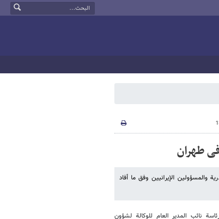
 فی طهران
ریة والمسؤولین الإیرانیین وفق ما أفاد
اسة نائب المدیر العام للوکالة لشؤون