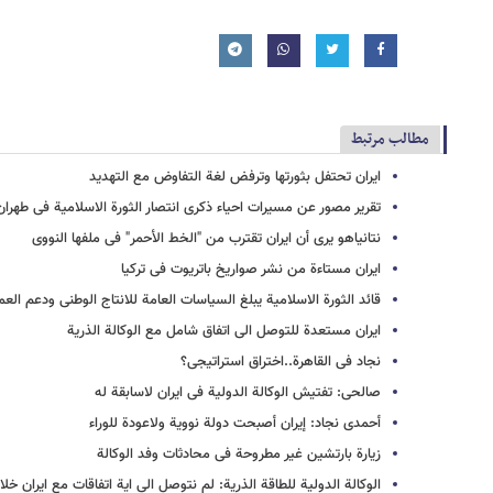
مطالب مرتبط
ایران تحتفل بثورتها وترفض لغة التفاوض مع التهدید
تقریر مصور عن مسیرات احیاء ذکرى انتصار الثورة الاسلامیة فی طهران
نتانیاهو یرى أن ایران تقترب من "الخط الأحمر" فی ملفها النووی
ایران مستاءة من نشر صواریخ باتریوت فی ترکیا
قائد الثورة الاسلامیة یبلغ السیاسات العامة للانتاج الوطنی ودعم العم
ایران مستعدة للتوصل الى اتفاق شامل مع الوکالة الذریة
نجاد فی القاهرة..اختراق استراتیجی؟
صالحی: تفتیش الوکالة الدولیة فی ایران لاسابقة له
أحمدی نجاد: إیران أصبحت دولة نوویة ولاعودة للوراء
زیارة بارتشین غیر مطروحة فی محادثات وفد الوکالة
الوکالة الدولیة للطاقة الذریة: لم نتوصل الى ایة اتفاقات مع ایران خل