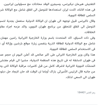
التفتیش هیرمان نیکیرتس، وسیجری الوفد محادثات مع مسؤولین ایرانیین.
فی هذه الاثناء، اکدت ایران استعدادها للتوصل الى اتفاق شامل مع الوکالة شر
السلمی للطاقة النوویة.
وقال ناکیرتس قبیل توجهه الى طهران ان الوکالة الدولیة ستعمل بجدیة لتسویة
التوصل الى اتفاق للتحقق من برنامج طهران النووی، واکد عزمه اجراء مفا
الخلافات.
وفی ذات السیاق، اکد المتحدث باسم وزارة الخارجیة الایرانیة رامین مهمان
شامل مع الوکالة الدولیة للطاقة الذریة یتضمن زیارة موقع بارشین وإزالة أی
فی الاستخدام السلمی للطاقة النوویة.
هذا وکان وزیر الخارجیة الایرانی علی اکبر صالحی قد أعلن الیوم ان حجم عمل
فی طهران لاسابقة له فی تاریخ هذه المنظمة الدولیة، مشیرا الى قیام مفتش
المنشآت النوویة الایرانیة لاشراف کامل من قبل کامیرات مراقبة الوکالة التی وص
من جانبه قال الرئیس الأمیرکی باراک أوباما ان الوقت قد حان لایجاد حل دبلوما
طهران الى السعی لذلک.
رمز الخبر
184401