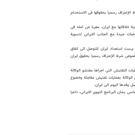
ط الإعتراف رسمیا بحقوقها فی الاستخدام
 خلافاتها مع ایران، معربا عن امله فی
وضات جیدة مع الجانب الایرانی لتسویة
 برست استعداد ایران للتوصل الى اتفاق
 غموض شرط الإعتراف رسمیا بحقوق ایران
یات التفتیش التی اجراها مفتشو الوکالة
ی الوکالة بعملیات تفتیش مفاجئة وخضوع
ل وفدها الیوم الى ایران.
سی بشان البرنامج النووی الایرانی، داعیا