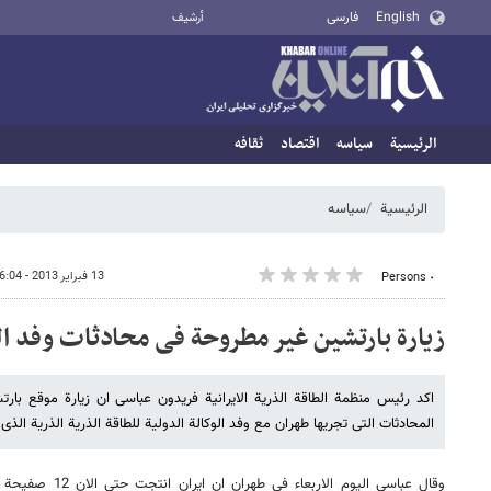
English
فارسی
أرشيف
الرئيسية
سیاسه
اقتصاد
ثقافه
الرئيسية
سیاسه
13 فبراير 2013 - 16:04
٠ Persons
زیارة بارتشین غیر مطروحة فی محادثات وفد ال
اکد رئیس منظمة الطاقة الذریة الایرانیة فریدون عباسی ان زیارة موقع با
المحادثات التی تجریها طهران مع وفد الوکالة الدولیة للطاقة الذریة الذریة الذی ی
وقال عباسی الیوم ال