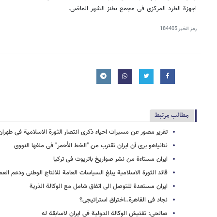
اجهزة الطرد المرکزی فی مجمع نطنز الشهر الماضی.
رمز الخبر
184405
مطالب مرتبط
تقریر مصور عن مسیرات احیاء ذکرى انتصار الثورة الاسلامیة فی طهران
نتانیاهو یرى أن ایران تقترب من "الخط الأحمر" فی ملفها النووی
ایران مستاءة من نشر صواریخ باتریوت فی ترکیا
قائد الثورة الاسلامیة یبلغ السیاسات العامة للانتاج الوطنی ودعم العم
ایران مستعدة للتوصل الى اتفاق شامل مع الوکالة الذریة
نجاد فی القاهرة..اختراق استراتیجی؟
صالحی: تفتیش الوکالة الدولیة فی ایران لاسابقة له