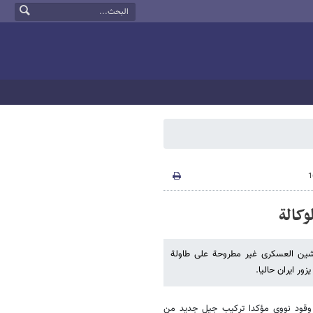
وکالة
رتشین العسکری غیر مطروحة على طاولة
زور ایران حالیا.
اربعاء فی طهران ان ایران انتجت حتى الان 12 صفیحة وقود نووی مؤکدا ترکیب جیل جدید من