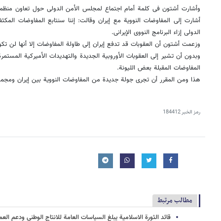
وأشارت أشتون فی کلمة أمام اجتماع لمجلس الأمن الدولی حول تعاون منظمة ا
أشارت إلى المفاوضات النوویة مع إیران وقالت: إننا سنتابع المفاوضات المکث
الدولی إزاء البرنامج النووی الإیرانی.
وزعمت أشتون أن العقوبات قد تدفع إیران إلى طاولة المفاوضات إلا أنها لن تکو
وبدون أن تشیر إلى العقوبات الأوروبیة الجدیدة والتهدیدات الأمیرکیة المستمر
المفاوضات المقبلة بعض اللیونة.
هذا ومن المقرر أن تجرى جولة جدیدة من المفاوضات النوویة بین إیران ومجموعة 5+1 فی کازاخستان ق
رمز الخبر
184412
مطالب مرتبط
قائد الثورة الاسلامیة یبلغ السیاسات العامة للانتاج الوطنی ودعم العم