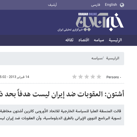
English
فارسی
أرشيف
الرئيسية
سیاسه
اقتصاد
ثقافه
الرئيسية
سیاسه
14 فبراير 2013 - 15:02
٠ Persons
أشتون: العقوبات ضد إیران لیست هدفاً بحد ذا
قالت المنسقة العلیا للسیاسة الخارجیة للاتحاد الأوروبی کاترین أشتون مخاطب
تسویة البرنامج النووی الإیرانی بالطرق الدبلوماسیة، وأن العقوبات ضد إیران لی