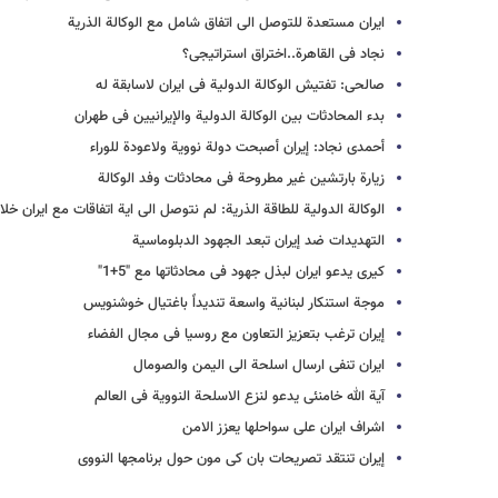
ایران مستعدة للتوصل الى اتفاق شامل مع الوکالة الذریة
نجاد فی القاهرة..اختراق استراتیجی؟
صالحی: تفتیش الوکالة الدولیة فی ایران لاسابقة له
بدء المحادثات بین الوکالة الدولیة والإیرانیین فی طهران
أحمدی نجاد: إیران أصبحت دولة نوویة ولاعودة للوراء
زیارة بارتشین غیر مطروحة فی محادثات وفد الوکالة
الوکالة الدولیة للطاقة الذریة: لم نتوصل الى ایة اتفاقات مع ایران خل
التهدیدات ضد إیران تبعد الجهود الدبلوماسیة
کیری یدعو ایران لبذل جهود فی محادثاتها مع "5+1"
موجة استنکار لبنانیة واسعة تندیداً باغتیال خوشنویس
إیران ترغب بتعزیز التعاون مع روسیا فی مجال الفضاء
ایران تنفی ارسال اسلحة الى الیمن والصومال
آیة الله خامنئی یدعو لنزع الاسلحة النوویة فی العالم
اشراف ایران على سواحلها یعزز الامن
إیران تنتقد تصریحات بان کی مون حول برنامجها النووی