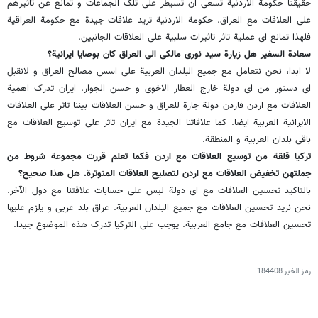
حقیقتا حکومة الاردنیة تسعی ان تسیطر علی تلک الجماعات و تمانع عن تاثیرهم
علی العلاقات مع العراق. حکومة الاردنیة ترید علاقات جیدة مع حکومة العراقیة
فلهذا تمانع ای عملیة تاثر تاثیرات سلبیة علی العلاقات الجانبین.
سعادة السفیر هل زیارة سید نوری مالکی الی العراق کان بوصایا ایرانیة؟
لا ابدا، نحن نتعامل مع جمیع البلدان العربیة علی اسس مصالح العراق و لانقبل
ای دستور من ای دولة خارج العطار الاخوی و حسن الجوار. ایران تدرک اهمیة
العلاقات مع اردن فاردن دولة جارة للعراق و حسن العلاقات بیننا تاثر علی العلاقات
الایرانیة العربیة ایضا. کما علاقاتنا الجیدة مع ایران تاثر علی توسیع العلاقات مع
باقی بلدان العربیة و المنطقة.
ترکیا قلقة من توسیع العلاقات مع اردن فکما تعلم قررت مجموعة شروط من
جملتهن تخفیض العلاقات مع اردن لتصلیح العلاقات المتوترة. هل هذا صحیح؟
بالتاکید تحسین العلاقات مع ای دولة لیس علی حسابات علاقتنا مع دول الآخر.
نحن نرید تحسین العلاقات مع جمیع البلدان العربیة. عراق بلد عربی و یلزم علیها
تحسین العلاقات مع جامع العربیة. یوجب علی الترکیا تدرک هذه الموضوع جیدا.
رمز الخبر
184408