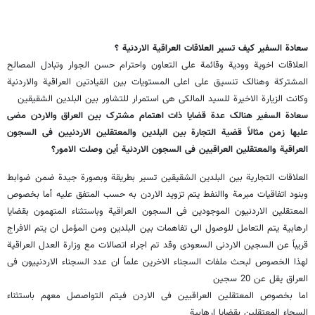
سعادة السفیر کیف تسیر العلاقات العراقیة الاردنیة ؟
العلاقات اخویة وودیة وقائمة على التعاون واحترام حسن الجوار وتبادل المصالح
المشترکة وهنالک تنسیق على اعلى المستویات بین القیادتین العراقیة والاردنیة
وکانت الزیارة الاخیرة للسید المالکی هی استمرار للتشاور بین البلدین الشقیقین
سعادة السفیر هنالک عدة قضایا ذات اهتمام مشترک بین العراق والاردن مضى
علیها زمن مثالاً قضیة التجارة بین البلدین والمعتقلین الاردنیین فی السجون
العراقیة والمعتقلین العراقیین فی السجون الاردنیة أین وصلت الامور؟
العلاقات التجاریة بین البلدین الشقیقین تسیر بطریقة وبصورة جیدة ضمن ضوابط
وبنود اتفاقیات مبرمة واالنفط یتم تزوید الاردن به حسب المتفق علیه أما بخصوص
المعتقلین الاردنیون الموجودین فی السجون العراقیة وباستثناء المتهمون بقضایا
ارهابیة یتم التعامل للوصول الى تفاهمات بین البلدین ومن المؤمل ان یتم الافراج
قریباً عن السجین الاردنی السعودی وقد تم اجراء اتصالات مع وزارة العدل العراقیة
لهذا الخصوص لبحث ملفات السجناء الاخرین علماً ان عدد السجناء الاردنییون فی
العراق یقل عن 20 سجین
اما بخصوص المعتقلین العراقیین فی الاردن فیتم التواصصل معهم باستثناء
السجاء المعتقلین بقضایا ارهابیة