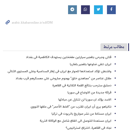
مطالب مرتبط
قتلى وجرحى بتفجیر سیارتین مفخختین یستهدف الکاظمیة فی بغداد
ایران تنفی ضلوعها بتفجیر بلغاریا
واشنطن تؤکد استعدادها للحوار مع ایران فی إطار السداسیة وعلى المستوى الثنائی
مقتل عناصر من "مجاهدی خلق" بهجوم صاروخی على معسکرهم قرب بغداد
دمشق سترحب بنتائج القمة الثلاثیة فی القاهرة
قرائة جدیدة من الاوضاع فی سوریا
الاسد یؤکد ان سوریا لن تتنازل عن مبادئها
نتانیاهو یرى أن ایران تقترب من "الخط الأحمر" فی ملفها النووی
ایران مستاءة من نشر صواریخ باتریوت فی ترکیا
ایران مستعدة للتوصل الى اتفاق شامل مع الوکالة الذریة
نجاد فی القاهرة..اختراق استراتیجی؟