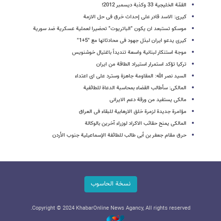
القمّة الخلیجیة 33 وکذبة دیسمبر 2012!
کیری: الاسد قادر على إحداث خرق فی حل الازمة
موسکو تستبعد ان یکون "الباتریوت" تحضیرا لعملیة عسکریة ضد سوریة
کیری یدعو ایران لبذل جهود فی محادثاتها مع "5+1"
موجة استنکار لبنانیة واسعة تندیداً باغتیال خوشنویس
ترکیا تؤکد استمرار استیراد الطاقة من ایران
السید نصر الله: المقاومة جاهزة وسترد على ای اعتداء
المالکی: سأطالب القضاء بمحاسبة الدعاة للطائفیة
مالکی یستفید من ورقة دعم الایرانی
مؤامرة جدیدة لزمرة خلق الارهابیة للبقاء فی العراق
المالکی یمنح حقائب الاکراد لوزراء آخرین بالوکالة
حرق مقام جعفر بن أبی طالب للطائفة الإسماعیلیة جنوب الأردن
نسخة الحاسوب
Copyright © 2024 KhabarOnline News Agancy, All rights reserved.