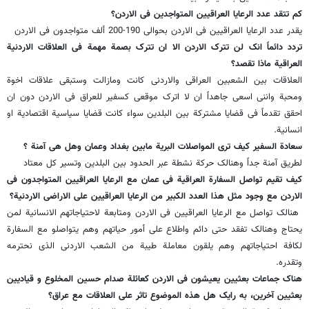
کم تتقد عدد الرعایا العراقیین المتواجدین فی الاردن؟
یقدر عدد الرعایا العراقیین فی الاردن بحوالی 190-200 ألف متواجدون فی الاردن
تردد دائماً انک لن تترک الاردن الا ان تترک بصمة مهمة فی العلاقات الاردنیة
العراقیة ماذا تقصد؟
العلاقات بین الشعبین العراقی والاردنی کانت ومازالت وستبقى علاقات اخوة
ومحبة واننی اسعى جاهداً ان لا اترک موقعی کسفیر للعراق فی الاردن دون ان
احقق تقدماً فی قضایا مشترکة بین البلدین سواء کانت قضایا سیاسیة اقتصادیة او
انسانیة.
سعادة السفیر کیف ترى المواصلات البریة مابین بغداد وعمان وهل هی آمنة ؟
لطریق آمنة جداً وهنالک حرکة نشطة عبر الحدود بین البلدین وتسیر کل معتاد
کیف تقیم تواصل السفارة العراقیة فی عمان مع الرعایا العراقیین المتواجدون فی
الاردن مع وجود مثل هذا العدد الکبیر من الرعایا العراقیین على الاراضی الاردنیة؟
هنالک تواصل مع الرعایا العراقیین فی الاردن ومتابعة لاحتیاجاتهم الانسانیة لمن
یحتاج وهنالک تفقد حتى دائم واطلاع على أمور حیاتهم وهم یتواصلو مع السفارة
لکافة احتیاجاتهم وهم یلقون معاملة طیبة من الشعب الاردنی الذی نحترمه
وتقدره.
هناک جماعات بعثیین یعیشون فی الاردن کعائلة صدام حسین المخلوع و قیادیین
بعثیین آخرین، به رایک هل هذه الموضوع تاثر علی العلاقات مع عراق؟