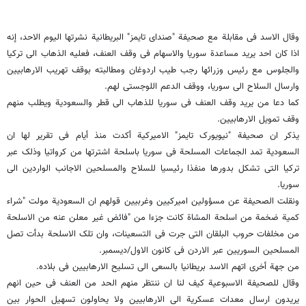
وقال الاسد فی مقابلة مع صحیفة "صندای تایمز" البریطانیة نشرتها الیوم الاحد، إنه
اذا کان احد یرید مساعدة سوریا والاسهام فی وقف العنف، فعلیه الذهاب الى ترکیا
والجلوس مع رئیس وزرائها رجب طیب اردوغان ومطالبته بوقف تهریب الارهابیین
وارسال السلاح الى سوریا، ووقف الدعم اللوجستی لهم.
کما دعا من یرید وقف العنف فی سوریا للذهاب الى قطر والسعودیة ویطلب منهم
وقف تمویل الارهابیین.
یذکر ان صحیفة "نیویورک تایمز" الامیرکیة أکدت منذ أیام فی تقریر لها ان
السعودیة تمد الجماعات المسلحة فی سوریا باسلحة اشترتها من کرواتیا وذلک عبر
ترکیا التی تشکل بدورها منفذا رئیسیا للسلاح والمسلحین الاجانب الواردین الى
سوریا.
ونقلت الصحیفة عن مسؤولین امیرکیین وغربیین قولهم ان السعودیة مولت "شراء
کمیة ضخمة من اسلحة المشاة کانت جزءا من "فائض غیر معلن عنه من الاسلحة
من مخلفات حروب البلقان التی جرت فی التسعینات، وان تلک الاسلحة بدأت تصل
المسلحین السوریین عبر الاردن فی کانون الاول/دیسمبر.
من جهة أخرى اتهم الاسد بریطانیا بالسعی الى تسلیح الارهابیین فی بلاده.
وقال للصحیفة الاسبوعیة کیف لنا ان ننتظر منهم الحد من العنف فی حین انهم
یریدون ارسال معدات عسکریة الى الارهابیین ولا یحاولون تسهیل الحوار بین