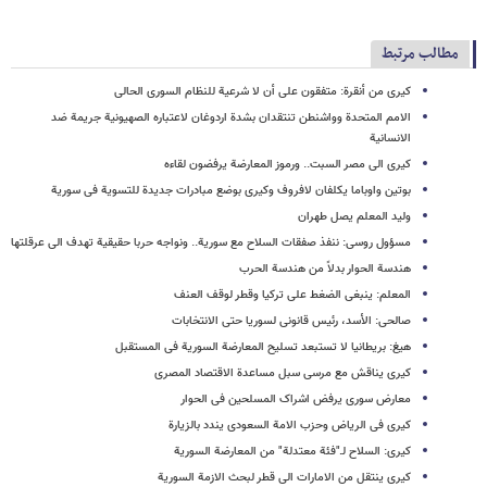
مطالب مرتبط
کیری من أنقرة: متفقون على أن لا شرعیة للنظام السوری الحالی
الامم المتحدة وواشنطن تنتقدان بشدة اردوغان لاعتباره الصهیونیة جریمة ضد
الانسانیة
کیری الى مصر السبت.. ورموز المعارضة یرفضون لقاءه
بوتین واوباما یکلفان لافروف وکیری بوضع مبادرات جدیدة للتسویة فی سوریة
ولید المعلم یصل طهران
مسؤول روسی: ننفذ صفقات السلاح مع سوریة.. ونواجه حربا حقیقیة تهدف الى عرقلتها
هندسة الحوار بدلاً من هندسة الحرب
المعلم: ینبغی الضغط على ترکیا وقطر لوقف العنف
صالحی: الأسد، رئیس قانونی لسوریا حتى الانتخابات
هیغ: بریطانیا لا تستبعد تسلیح المعارضة السوریة فی المستقبل
کیری یناقش مع مرسی سبل مساعدة الاقتصاد المصری
معارض سوری یرفض اشراک المسلحین فی الحوار
کیری فی الریاض وحزب الامة السعودی یندد بالزیارة
کیری: السلاح لـ"فئة معتدلة" من المعارضة السوریة
کیری ینتقل من الامارات الى قطر لبحث الازمة السوریة