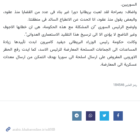
السوریین.
واضاف: بصراحة لقد لعبت بریطانیا دورا غیر بناء فی عدد من القضایا منذ عقود،
والبعض یقول منذ عقود، انا اتحدث عن الانطباع السائد فی منطقتنا.
واوضح الرئیس السوری "ان المشکلة مع هذه الحکومة، هی ان خطابها الاجوف
وغیر الناضج لا یؤدی الا الى ترسیخ هذا التقلید الاستعماری العدوانی".
وکانت حکومة رئیس الوزراء البریطانی دیفید کامیرون ابدت تأییدها زیادة
المساعدات الى الجماعات المسلحة المعارضة للرئیس الاسد، کما ایدت رفع الحظر
الاوروبی المفروض على ارسال اسلحة الى سوریا بهدف التمکن من ارسال معدات
عسکریة الى المعارضة.
رمز الخبر
184546