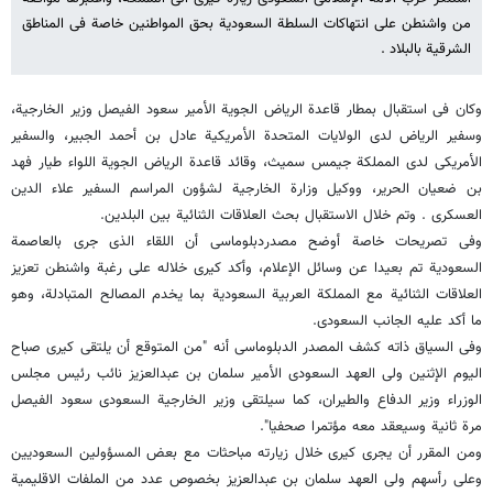
من واشنطن على انتهاکات السلطة السعودیة بحق المواطنین خاصة فی المناطق
الشرقیة بالبلاد .
وکان فی استقبال بمطار قاعدة الریاض الجویة الأمیر سعود الفیصل وزیر الخارجیة،
وسفیر الریاض لدى الولایات المتحدة الأمریکیة عادل بن أحمد الجبیر، والسفیر
الأمریکی لدى المملکة جیمس سمیث، وقائد قاعدة الریاض الجویة اللواء طیار فهد
بن ضعیان الحریر، ووکیل وزارة الخارجیة لشؤون المراسم السفیر علاء الدین
العسکری . وتم خلال الاستقبال بحث العلاقات الثنائیة بین البلدین.
وفی تصریحات خاصة أوضح مصدردبلوماسی أن اللقاء الذی جرى بالعاصمة
السعودیة تم بعیدا عن وسائل الإعلام، وأکد کیری خلاله على رغبة واشنطن تعزیز
العلاقات الثنائیة مع المملکة العربیة السعودیة بما یخدم المصالح المتبادلة، وهو
ما أکد علیه الجانب السعودی.
وفی السیاق ذاته کشف المصدر الدبلوماسی أنه "من المتوقع أن یلتقی کیری صباح
الیوم الإثنین ولی العهد السعودی الأمیر سلمان بن عبدالعزیز نائب رئیس مجلس
الوزراء وزیر الدفاع والطیران، کما سیلتقی وزیر الخارجیة السعودی سعود الفیصل
مرة ثانیة وسیعقد معه مؤتمرا صحفیا".
ومن المقرر أن یجری کیری خلال زیارته مباحثات مع بعض المسؤولین السعودیین
وعلى رأسهم ولی العهد سلمان بن عبدالعزیز بخصوص عدد من الملفات الاقلیمیة