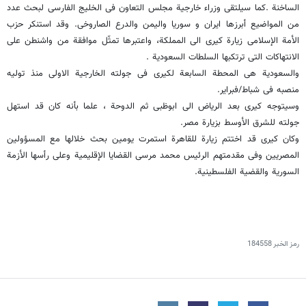
الساخنة .کما سیلتقی وزراء خارجیة مجلس التعاون فی الخلیج الفارسی لبحث عدد
من المواضیع أبرزها ایران و سوریا والیمن والدرع الصاروخی. وقد استنکر حزب
الأمة الإسلامی زیارة کیری الى المملکة، واعتبرها تمثّل موافقة من واشنطن على
الانتهاکات التی ترتکبها السلطات السعودیة .
والسعودیة هی المحطة السابعة لکیری فی جولته الخارجیة الاولى منذ تولیه
منصبه فی شباط/فبرایر.
وسیتوجه کیری بعد الریاض الى ابوظبی ثم الدوحة ، علما بأنه کان قد استهل
جولته للشرق الأوسط بزیارة مصر.
وکان کیری قد اختتم زیارة للقاهرة استمرت یومین بحث خلالها مع المسؤولین
المصریین وفی مقدمتهم الرئیس محمد مرسی القضایا الإقلیمیة وعلى رأسها الأزمة
السوریة والقضیة الفلسطینیة.
رمز الخبر
184558