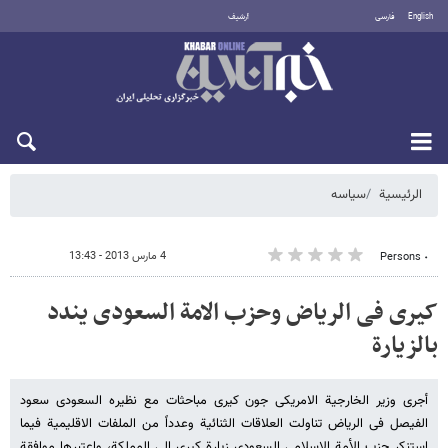
English
فارسی
أرشيف
الجمعة 7 أغسطس 2026
الرئيسية
سیاسه
4 مارس 2013 - 13:43
٠ Persons
کیری فی الریاض وحزب الامة السعودی یندد
بالزیارة
أجرى وزیر الخارجیة الامریکی جون کیری مباحثات مع نظیره السعودی سعود
الفیصل فی الریاض تناولت العلاقات الثنائیة وعدداً من الملفات الاقلیمیة فیما
استنکر حزب الأمة الإسلامی السعودی زیارة کیری الى المملکة، واعتبرها موافقة