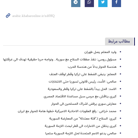
مطالب مرتبط
ولید المعلم یصل طهران
مسؤول روسی: ننفذ صفقات السلاح مع سوریة.. ونواجه حربا حقیقیة تهدف الى عرقلتها
هندسة الحوار بدلاً من هندسة الحرب
المعلم: ینبغی الضغط على ترکیا وقطر لوقف العنف
صالحی: الأسد، رئیس قانونی لسوریا حتى الانتخابات
الاسد: الحل یبدأ بالضغط على ترکیا وقطر والسعودیة
کیری یناقش مع مرسی سبل مساعدة الاقتصاد المصری
معارض سوری یرفض اشراک المسلحین فی الحوار
محمد خزاعی : رفع العقوبات الاحادیة الامیرکیة خطوة هامة للحوار مع ایران
کیری: السلاح لـ"فئة معتدلة" من المعارضة السوریة
کیری ینتقل من الامارات الى قطر لبحث الازمة السوریة
صالحی یدعو الامم المتحدة لحل الازمة السوریة سلمیا