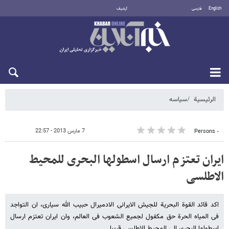
English
فارسی
أرشيف
الجمعة 7 أغسطس 2026
الرئيسية
سیاسه
7 مارس 2013 - 22:57
٠ Persons
ایران تعتزم ارسال اسطولها البحری للمحیط
الاطلسی
اکد قائد القوة البحریة للجیش الایرانی الادمیرال حبیب الله سیاری، ان التواجد
فی المیاه الحرة حق مکفول لجمیع الشعوب فی العالم، وان ایران تعتزم ارسال
اسطولها البحری الى المحیط الاطلسی قریبا.