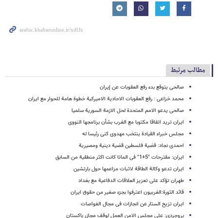
مطالب مرتبط
صالحی یتوقع بدء رفع العقوبات عن إیران
محمد خزاعی : رفع العقوبات الاحادیة الامیرکیة خطوة هامة للحوار مع ایران
صالحی یدعو الامم المتحدة لحل الازمة السوریة سلمیا
ایران ترید اتفاقا مکتوبا مع الغرب بشأن برنامجها النووی
مجلس خبراء القیادة ینتخب مهدوی کنی رئیسا له
احمدی نجاد: قضیة فلسطین قضیة دینیة ومصیریة
ایران: مقترحات "5+1" فی الماتا کانت اکثر منطقیة من السابق
ایران تدعو وکالة الطاقة لاثبات مزاعمها حول بارتشین
طهران تؤکد على تعزیز العلاقات الدفاعیة مع بغداد
قائد الثورة:الغربیون اعترفوا بجزء صغیر من حقوق ایران
ایران تزیح الستار عن انجازات فی مجال الغواصات
بروجردی: على مجلس الامن العمل لوقف مجازر باکستان