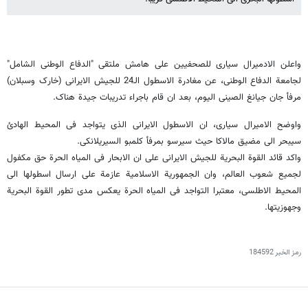
واعلن الادمیرال سیاری للصحفیین على هامش ملتقى "الدفاع الوطنی الشامل"
لجامعة الدفاع الوطنی، عن مغادرة الاسطول الـ24 للجیش الایرانی (خارک وسبلان)
مرفأ جان جیانغ الصینی الیوم، بعد ان قام باجراء تدریبات جیدة هناک.
واوضح الامیرال سیاری، ان الاسطول الایرانی الذی یتواجد فی المحیط الهادئ
سیبحر الى مضیق مالاکا حیث سیرسو بمرفأ کلمبو السیریلانکی.
واکد قائد القوة البحریة للجیش الایرانی على ان الابحار فی المیاه الحرة حق مکفول
لجمیع شعوب العالم، وان الجمهوریة الاسلامیة عازمة على ارسال اسطولها الى
المحیط الاطلسی، معتبرا التواجد فی المیاه الحرة یعکس مدى تطور القوة البحریة
وجهوزیتها.
رمز الخبر
184592