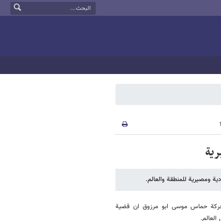
ریة
یة ومصیریة للمنطقة والعالم.
حرکة حماس موسى ابو مرزوق ان قضیة
العالم.