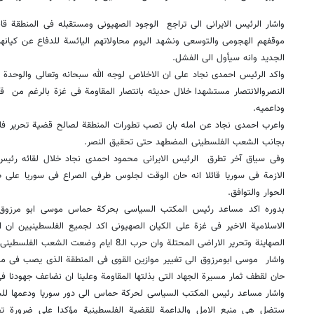
واشار الرئیس الایرانی الى تراجع الوجود الصهیونی ومستقبله فی المنطقة قائ
موقفهم الهجومی والتوسعی ونشهد الیوم محاولاتهم الیائسة للدفاع عن کیا
الجدید وانه سیأول الى الفشل.
واکد الرئیس احمدی نجاد على ان الاخلاص لوجه الله سبحانه وتعالى والوحد
النصروالانتصار مستشهدا خلال حدیثه بانتصار المقاومة فی غزة بالرغم من ق
وداعمیه.
واعرب احمدی نجاد عن امله بان تصب تطورات المنطقة لصالح قضیة تحریر فل
بجانب الشعب الفلسطینی المضطهد حتى تحقیق النصر.
وفی سیاق آخر تطرق الرئیس الایرانی محمود احمدی نجاد خلال لقائه رئی
الازمة فی سوریا قائلا انه حان الوقت لجلوس طرفی الصراع فی سوریا على طاو
الحوار والتوافق.
بدوره اکد مساعد رئیس المکتب السیاسی بحرکة حماس موسى ابو مرزوق عل
الاسلامیة الاخیر فی غزة على الکیان الصهیونی اکد لجمیع الفلسطینیین ان 
الصهاینة وتحریر الاراضی المحتلة وان حرب الـ8 ایام وضعت الشعب الفلسطینی على مسار الانتصارات.
واشار موسى ابومرزوق الى تغییر موازین القوى فی المنطقة الذی یصب فی مصل
حان لقطف ثمار مسیرة الجهاد التی بذلتها المقاومة وعلینا ان نضاعف جهودنا ف
واشار مساعد رئیس المکتب السیاسی لحرکة حماس الى دور سوریا ودعمها للشع
ستضل هی منبع الامل والداعمة للقضیة الفلسطینیة مؤکدا على ضرورة تضا