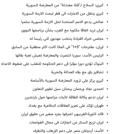
کیری: السلاح لـ"فئة معتدلة" من المعارضة السوریة
کیری ینتقل من الامارات الى قطر لبحث الازمة السوریة
صالحی یدعو الامم المتحدة لحل الازمة السوریة سلمیا
ایران ترید اتفاقا مکتوبا مع الغرب بشأن برنامجها النووی
مجلس خبراء القیادة ینتخب مهدوی کنی رئیسا له
ایران: مقترحات "5+1" فی الماتا کانت اکثر منطقیة من السابق
الرئیس الأسد: سوریا انتصرت والمعارضة تعیش لعبة بقائها
البنوک تؤدی دورا مؤثرا فی دعم الحکومه للتغلب علی ضغوط الاعداء
تشافیز باق مع بقاء العدالة والحریة
کیری یرکز على تزوید المعارضة السوریة بالأسلحة
احمدی نجاد ورحمان یبحثان سبل تطویر التعاون
ایران تدعو وکالة الطاقة لاثبات مزاعمها حول بارتشین
طهران تؤکد على تعزیز العلاقات الدفاعیة مع بغداد
قائد الثورة:الغربیون اعترفوا بجزء صغیر من حقوق ایران
ایران تزیح الستار عن انجازات فی مجال الغواصات
الأسد: أردوغان مصر على دعم الإرهاب والتطرف