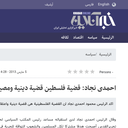
English
فارسی
أرشيف
الرئيسية
سیاسه
اقتصاد
ثقافه
الرئيسية
سیاسه
5 مارس 2013 - 14:28
٠ Persons
احمدی نجاد: قضیة فلسطین قضیة دینیة ومصی
اکد الرئیس محمود احمدی نجاد ان القضیة الفلسطینیة هی قضیة دینیة واعتقاد
وقال الرئیس احمدی نجاد لدى استقباله مساعد رئیس المکتب السیاسی ل
تحریرالقدس أصبحت هدفا مشترکا لکل المسلمین والشعوب التواقة للحریة فی 