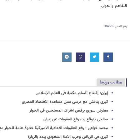
التفاهم والحوار.
رمز الخبر
184569
مطالب مرتبط
إیران: إفتتاح أضخم مکتبة فی العالم الإسلامی
کیری یناقش مع مرسی سبل مساعدة الاقتصاد المصری
معارض سوری یرفض اشراک المسلحین فی الحوار
صالحی یتوقع بدء رفع العقوبات عن إیران
محمد خزاعی : رفع العقوبات الاحادیة الامیرکیة خطوة هامة للحوار مع 
کیری فی الریاض وحزب الامة السعودی یندد بالزیارة