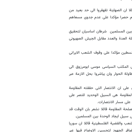
لا ان الصهاینة تقهقروا الى حد بعید من
نهم حصرا مؤکدا على عدم جدوى مسعاهم
ة بین المسلمین شرطان اساسیان لتحقیق
لة العدة والعدد مقابل الجیش الصهیونی
سطین مؤکدا على وقوف الشعب الایرانی
س المکتب السیاسی موسى ابومرزوق الى
لة الحوار وان یباشروا بحل الازمة عبر
ى ان الانتصار التی حققته المقاومة
المقاومة هی السبیل الوحدید للنصر على
حة المقاومة قائلا نشعر بان الوقت قد
ی سبیل ایجاد الوحدة بین المسلمین.
ب والقضیة الفلسطینیة قائلا ان سوریا
فر الجهود لتحسین الاوضاع فیها عبر