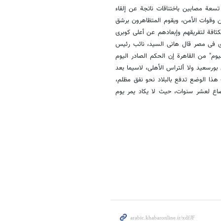
تسعة مصابین باختناقات ناتجة عن إلقاء
ن وقوات الأمن، ویقوم المتظاهرون برشق
بکثافة لتفریقهم وإبعادهم عن أعلى کوبرى
ئری فی مصر قال هانی السید، نائب رئیس
یوم" من القاهرة إن الحکم الصادر الیوم
لی بورسعید ولا ألتراس الأهلی، لاسیما بعد
هذا الوضع تدفع بالبلاد نحو نفق مظلم،
ضاع لعشر سنوات، حیث لا یکاد یمر یوم