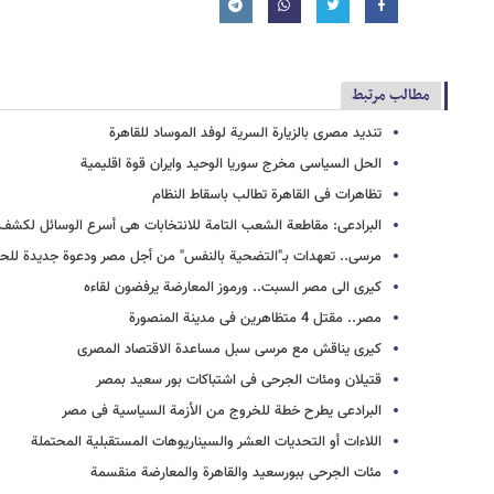
مطالب مرتبط
تندید مصری بالزیارة السریة لوفد الموساد للقاهرة
الحل السیاسی مخرج سوریا الوحید وایران قوة اقلیمیة
تظاهرات فی القاهرة تطالب باسقاط النظام
البرادعی: مقاطعة الشعب التامة للانتخابات هی أسرع الوسائل لکشف ا
مرسی.. تعهدات بـ"التضحیة بالنفس" من أجل مصر ودعوة جدیدة للحو
کیری الى مصر السبت.. ورموز المعارضة یرفضون لقاءه
مصر.. مقتل 4 متظاهرین فی مدینة المنصورة
کیری یناقش مع مرسی سبل مساعدة الاقتصاد المصری
قتیلان ومئات الجرحى فی اشتباکات بور سعید بمصر
البرادعی یطرح خطة للخروج من الأزمة السیاسیة فی مصر
اللاءات أو التحدیات العشر والسیناریوهات المستقبلیة المحتملة
مئات الجرحى ببورسعید والقاهرة والمعارضة منقسمة