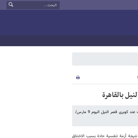
یل بالقاهرة
أکد محمد سلطان رئیس الهیئة المصریة للإسعاف وقوع حالة وفاة بالاشتباکات عند کوبری قصر النیل الیوم 9 مارس/
تشفى قصر العینی نتیجة أزمة تنفسیة حادة بسبب الاختناق