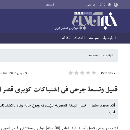
English
فارسی
أرشيف
الرئيسية
سیاسه
اقتصاد
ثقافه
الرئيسية
سیاسه
9 مارس 2013 - 19:53
٠ Persons
قتیل وتسعة جرحى فى اشتباکات کوبری قصر الن
آذار،
لشخص یدعی فضل أحمد عبد القادر (36 سنة) توفی بمس