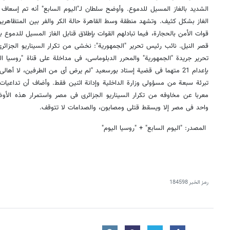
الشدید بالغاز المسیل للدموع. وأوضح سلطان لـ"الیوم السابع" أنه تم إسعاف 
الغاز بشکل کثیف. وتشهد منطقة وسط القاهرة حالة الکر والفر بین المتظاهری
قوات الأمن بالحجارة، فیما تبادلهم القوات بإطلاق قنابل الغاز المسیل للدموع 
قصر النیل. نائب رئیس تحریر "الجمهوریة": نخشى من تکرار السیناریو الجزا
تحریر جریدة "الجمهوریة" والمحرر الدبلوماسی، فی مداخلة على قناة "روسیا ال
بإعدام 21 متهما فی قضیة إستاد بورسعید "لم یرض أی من الطرفین، لا أها
تبرئة سبعة من مسؤولی وزارة الداخلیة وإدانة اثنین فقط. وأضاف أن تداعیات 
معربا عن مخاوفه من تکرار السیناریو الجزائری فی مصر واستمرار هذه الأو
واحد فی مصر إلا ویسقط قتلى ومصابون، والصدامات لا تتوقف.
المصدر: "الیوم السابع" + "روسیا الیوم"
رمز الخبر
184598