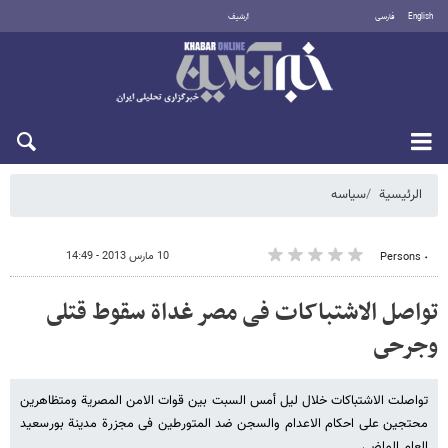
English
فارسی
أرشيف
الأحد 9 أغسطس 2026
الرئيسية
سیاسه
10 مارس 2013 - 14:49
٠ Persons
تواصل الاشتباکات فی مصر غداة سقوط قتلى
وجرحى
تواصلت الاشتباکات خلال لیل أمس السبت بین قوات الامن المصریة ومتظاهرین
محتجین على احکام الاعدام والسجن ضد المتورطین فی مجزرة مدینة بورسعید
العام الماضی.