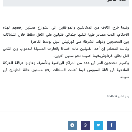
وفیما خرج الالاف من المخالفین والموافقین الى الشوارع معلنین رفضهم لهذه
الاحکام، اکدت مصادر طبیة تلقیها جثمانی قتیلین على الاقل سقطا خلال اشتباکات
بین المحتجین وقوات الشرطة على کورنیش النیل بوسط القاهرة.
وقالت المصادر إن أحد القتیلین مات اختناقا بالغازات المسیلة للدموع، وإن الثانی
قتل بطلق خرطوش،فیما اصیب نحو ستین آخرین.
وأضرم محتجون النار فی عدد من المراکز الریاضیة والأمنیة، وحاولوا عرقلة الحرکة
الملاحیة فی قناة السویس فیما أعلنت السلطات رفع مستوى حالة الطوارئ فی
سیناء.
رمز الخبر
184604