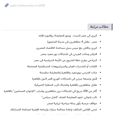
مطالب مرتبط
کیری الى مصر السبت.. ورموز المعارضة یرفضون لقاءه
مصر.. مقتل 4 متظاهرین فی مدینة المنصورة
کیری یناقش مع مرسی سبل مساعدة الاقتصاد المصری
قتیلان ومئات الجرحى فی اشتباکات بور سعید بمصر
البرادعی یطرح خطة للخروج من الأزمة السیاسیة فی مصر
اللاءات أو التحدیات العشر والسیناریوهات المستقبلیة المحتملة
مئات الجرحى ببورسعید والقاهرة والمعارضة منقسمة
قتیل وتسعة جرحى فى اشتباکات کوبری قصر النیل بالقاهرة
مقتل متظاهرَین بالقاهرة واشتباک قرب السفارة الامیرکیة
أکثر من 200 جریح فی اشتباکات بین متظاهرین وشباب "الإخوان المسلمین" بالقاهرة
نائب إخوانی: لجوء المعارضة للعنف "فشل سیاسی"
مواقف مرحبة بأول رحلة سیاحیة ایرانیة لمصر
تنحی القاضی المکلف بإعادة محاکمة مبارک وارجاعه القضیة لمحکمة الاستئناف