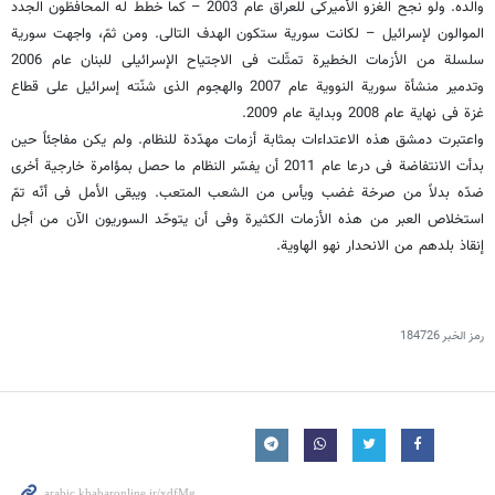
والده. ولو نجح الغزو الأمیرکی للعراق عام 2003 – کما خطط له المحافظون الجدد
الموالون لإسرائیل – لکانت سوریة ستکون الهدف التالی. ومن ثمّ، واجهت سوریة
سلسلة من الأزمات الخطیرة تمثّلت فی الاجتیاح الإسرائیلی للبنان عام 2006
وتدمیر منشأة سوریة النوویة عام 2007 والهجوم الذی شنّته إسرائیل على قطاع
غزة فی نهایة عام 2008 وبدایة عام 2009.
واعتبرت دمشق هذه الاعتداءات بمثابة أزمات مهدّدة للنظام. ولم یکن مفاجئاً حین
بدأت الانتفاضة فی درعا عام 2011 أن یفسّر النظام ما حصل بمؤامرة خارجیة أخرى
ضدّه بدلاً من صرخة غضب ویأس من الشعب المتعب. ویبقى الأمل فی أنّه تمّ
استخلاص العبر من هذه الأزمات الکثیرة وفی أن یتوحّد السوریون الآن من أجل
إنقاذ بلدهم من الانحدار نهو الهاویة.
رمز الخبر
184726