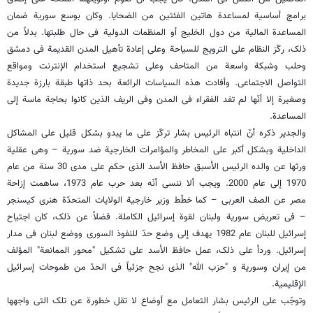
برامج أساسیة لمساعدة هاتین الفئتین من الضحایا. وکان بوسع سوریة ضمان
المساعدة المالیة من دول الخلیج أو المنظمات الدولیة فی حال طلبتها. بدلاً من
ذلک، رکّز النظام على الترویج للسیاحة وعلى إعادة تأهیل المدن القدیمة فی دمشق
وحلب وشبکة واسعة من المتاحف وعلى تشجیع استخدام الإنترنت ومواقع
التواصل الاجتماعی. وأفادت هذه السیاسات الرائعة بحد ذاتها طبقة بارزة جدیدة
وصغیرة إلا أنّها لم تفد الفقراء فی المدن وفی الریف الذین کانوا بحاجة ماسة إلى
المساعدة.
والجدیر ذکره أنّ انتباه الرئیس بشار ترکّز على ما یبدو بشکل قلیل على المشاکل
الداخلیة وبشکل أکبر على المخاطر والمؤامرات الخارجیة ضد سوریة – وهی عقلیة
ورثها عن والده الرئیس الأسبق حافظ الأسد الذی حکم على مدى 30 سنة من عام
1970 إلى عام 2000. ویجب ألا ننسى أنّه بعد حرب عام 1973، ساهمت إزاحة
مصر عن الصف العربی – کما خطّط وزیر خارجیة الولایات المتحدّة هنری کیسنجر
– فی تعریض سوریة ولبنان لقوة إسرائیل الکاملة. فضلاً عن ذلک، کان اجتیاح
إسرائیل للبنان عام 1982 یهدف إلى وضع حدّ للنفوذ السوری ووضع لبنان فی مدار
إسرائیل. ورداً على ذلک، عمل حافظ الأسد على تشکیل "محور الممانعة" المؤلف
من إیران وسوریة و "حزب الله" الذی نجح جزئیاً فی الحدّ من طموحات إسرائیل
الإقلیمیة.
وتوجّب على الرئیس بشار التعامل مع أوضاع لا تقل خطورة عن تلک التی واجهها