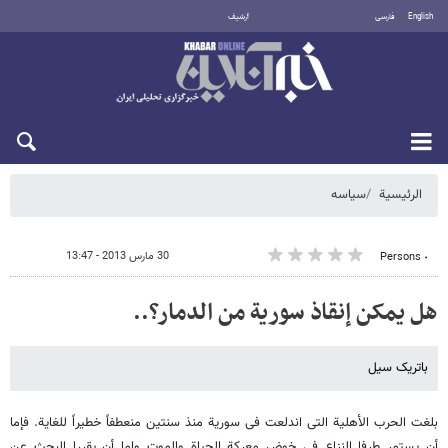
English
فارسی
أرشيف
السبت 8 أغسطس 2026
الرئيسية
سیاسه
30 مارس 2013 - 13:47
٠ Persons
هل یمکن إنقاذ سوریة من الدمار؟..
باتریک سیل
بلغت الحرب الأهلیة التی اندلعت فی سوریة منذ سنتین منعطفاً خطیراً للغایة. فإما
أن یستمر طرفا النزاع فی خوض معرکة الحیاة والموت وإما أن یقررا البحث عن