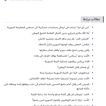
مطالب مرتبط
"سی آی ایه" تساعد فی ایصال مساعدات عسکریة الى مسلحی المعارضة السوریة
آیة الله مکارم شیرازی یدین اغتیال العلامة الشیخ البوطی
"الجیش الحر" یقر ببتر ساق الاسعد ومصیره غامض
صالحی: البعض یعقد الوضع السوری بتکرار الاخطاء
رفض روسی لمنح مقعد سوریا وقطر تصادر سفارتها
الأسد یدعو "بریکس" للمساهمة بوقف العنف فی بلاده
قادة بریکس یرفضون عسکرة الازمة السوریة
أی إسلام یقتل العلامة البوطی؟
عبداللهیان: الیة حل الازمة السوریة سیاسیة بحتة
الأسد یصدر مرسوما تشریعیا خاصا بجریمة خطف الأشخاص
الجیش الحر یقتل أمام جامع الحسین علیه السلام فی حلب ویقطع رأسه ویعلقه على
مأذنة الجامع
الاسد: اردوغان لم یقل کلمة صدق واحدة منذ بدایة الازمة
الأسد: ترکیا تدعم الإرهابیین والجوار السوری لیس مصوناً
بوتین یشدد على وقف تورید السلاح للمعارضة السوریة