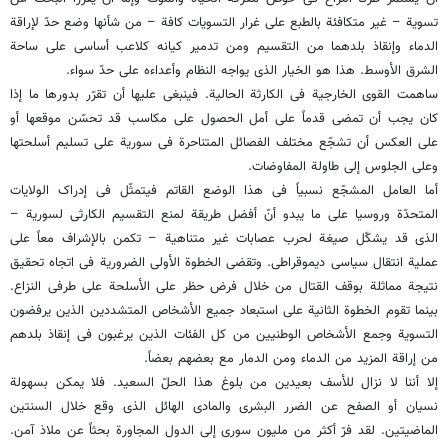
تسویة – غیر متکافئة بالطبع على غرار التسویات کافة – من شأنها وضع حدّ لإراقة
الدماء وإنقاذ بلدهما من التقسیم ومن تدمیر کیانه کلاعب أساسی على ساحة
الشرق الأوسط. هذا هو الخیار الذی یواجه النظام وأعداءه على حدّ سواء.
ساهمت القوى الخارجیة فی الکارثة الحالیة. فینبغی علیها أن تقرّر بدورها ما إذا
کان یجب أن تمضی قدماً على أمل الحصول على مکاسب قد تحسّن موقعها أو
على العکس أن تشجّع مختلف الفصائل المتناحرة فی سوریة على تسلیم أسلحتها
وعلى الجلوس إلى طاولة المفاوضات.
أما العامل المشجّع نسبیاً فی هذا الوضع القاتم فیتمثّل فی إدراک الولایات
المتحدّة وروسیا على ما یبدو أنّ أفضل طریقة لمنع التقسیم الکارثی لسوریة –
الذی قد یشکّل صیغة لحرب عصابات غیر متناهیة – تکمن بالإشراف معاً على
عملیة انتقال سیاسی دیموقراطی. وتقضی الخطوة الأولى الضروریة فی اتجاه تحقیق
نتیجة مماثلة بوقف القتال من خلال فرض حظر على الأسلحة على طرفی النزاع.
بینما تقوم الخطوة الثانیة على استبعاد جمیع الأشخاص المتشددین الذین یرفضون
التسویة وجمع الأشخاص الوطنیین من کل الفئات الذین یرغبون فی إنقاذ بلدهم
من إراقة المزید من الدماء ومن الدمار مع بعضهم بعضاً.
إلا أننا لا نزال للأسف بعیدین من بلوغ هذا الحلّ السعید. فلا یمکن بسهولة
نسیان أو الصفح عن الضرر البشری والمادی الهائل الذی وقع خلال السنتین
الماضیتین. لقد فرّ أکثر من ملیون سوری إلى الدول المجاورة بحثاً عن ملاذ آمن.