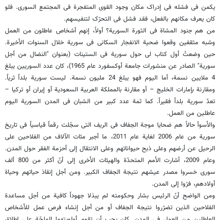
یکمن فی فشله فی إدراک مکان وجود القوى المتفجرة فی المجتمع السوری. فلو
کان یعرف مکانهم بالفعل، فقد فشل فی التحرّک لتنفیسهم.
من هم جنود المشاة فی الثورة السوریة؟ أولاً، إنهم أشخاص عاطلون من العمل
وشبه مثقفین وقعوا ضحیة الانفجار السکانی فی سوریة خلال السنوات الأخیرة.
حین وضعتُ أول کتاب لی حول سوریة فی الستینات (بعنوان "النضال من أجل
سوریة" الصادر عن منشورات جامعة أوکسفورد عام 1965)، کان عدد السوریین یبلغ
4 ملایین نسمة، أما الیوم فهو یبلغ 24 ملیون نسمة. لیست سوریة بلداً ثریاً.
ومقارنة بإمارات الخلیج – أو مقارنة بالمملکة العربیة السعودیة أو إیران أو ترکیا –
تعدّ سوریة بلداً فقیراً. کما ثمة عدد کبیر من الشبان فی المدن السوریة الیوم
عاطلین من العمل.
والأسوأ حالاً هم ضحایا موجة الجفاف فی الریف التی سجّلت رقماً قیاسیاً فی تاریخ
سوریة من عام 2006 لغایة عام 2011، ما أجبر مئات الآلاف من الفلاحین على
الرحیل عن أرضهم وعلى ذبح حیواناتهم وعلى الانتقال إلى أحزمة الفقر حول المدن.
وعام 2009، أشارت الأمم المتحدّة والهیئات الأخرى إلى أنّ أکثر من 800 ألف
سوری خسروا مصدر عیشهم نتیجة الجفاف الکبیر. ومن أجل إنقاذ حیاتهم وحیاة
أولادهم، فرّوا إلى المدن.
ومن الواضح أنّ الرئیس بشار وحکومته لم یبذلا جهوداً کافیة من أجل مساعدة
الفلاحین الذین تضرّروا نتیجة الجفاف أو من أجل إنشاء فرص عمل للأشخاص
العاطلین من العمل فی المدن. کان یجب أن تقوم أولویتهما الملحّة على إطلاق