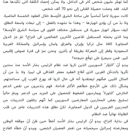
کما تهجّر ملیون شخص آخر فی الداخل. ولا یمکن إحصاء الکلفة التی تکبّدها هذا
البلد. فقد وصلت حصیلة القتلى إلى نحو 70 ألف شخص.
کانت سوریة لاعباً أساسیاً على ساحة الشرق الأوسط خلال العقود الخمسة الماضیة.
ولا بدّ من أن یؤدی انهیارها – وهذا ما نشهده بالفعل – إلى تبعات واسعة النطاق.
کیف سیؤثر انهیار سوریة فی مستقبل مختلف القوى فی سیاسة الشرق الأوسط؟
وما الذی یحمله المستقبل للاعبین الآخرین الضالعین فی النزاع؟ تمّ جرّ الدول
المجاورة کافة مثل ترکیا وإیران والعراق ولبنان وإسرائیل والمملکة العربیة
السعودیة وقطر إلى المعرکة بطریقة أو بأخرى. ونحن نمرّ فی فترة غموض إقلیمی
کبیر. فمن سیجرؤ على توقّع نتیجته؟
یبدو أنّ "الثوّار" السوریین الذین ثاروا ضد نظام الرئیس بشار الأسد منذ سنتین
تأثروا بالتدخّل الغربی الذی أطاح العقید معمّر القذافی فی لیبیا. ولا بدّ من أن
المثال اللیبی ضلّلهم لیعتقدوا أنه فی حال ثاروا قد یهرع الغرب إلى مساعدتهم.
وشکّل ذلک على الأرجح خطأهم الأکثر فداحة. فهم یتذمرون من نقص الدعم
الخارجی "للثورة" ویمارسون الضغوط للحصول على المزید من الدعم. ویتمّ حالیاً
تسلیح بعض المحاربین المعارضین السوریین کما أنّهم یتلقون التدریبات من
المدربین الغربیین فی الدول المجاورة، لکنّ نطاق هذه التدریبات عاجز عن قلب
الطاولة نهائیاً ضد النظام.
فی بدایة النزاع، یبدو أنّ الرئیس بشار الأسد أخطأ حین ظنّ أنّ موقفه الوطنی
ومعارضته إسرائیل سیحمیانه من تفجر العصیان الشعبی. ویبدو أنّ خطأه الفادح