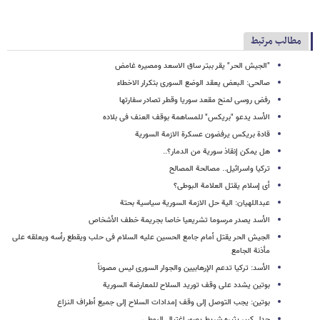
مطالب مرتبط
"الجیش الحر" یقر ببتر ساق الاسعد ومصیره غامض
صالحی: البعض یعقد الوضع السوری بتکرار الاخطاء
رفض روسی لمنح مقعد سوریا وقطر تصادر سفارتها
الأسد یدعو "بریکس" للمساهمة بوقف العنف فی بلاده
قادة بریکس یرفضون عسکرة الازمة السوریة
هل یمکن إنقاذ سوریة من الدمار؟..
ترکیا واسرائیل.. مصالحة المصالح
أی إسلام یقتل العلامة البوطی؟
عبداللهیان: الیة حل الازمة السوریة سیاسیة بحتة
الأسد یصدر مرسوما تشریعیا خاصا بجریمة خطف الأشخاص
الجیش الحر یقتل أمام جامع الحسین علیه السلام فی حلب ویقطع رأسه ویعلقه على
مأذنة الجامع
الأسد: ترکیا تدعم الإرهابیین والجوار السوری لیس مصوناً
بوتین یشدد على وقف تورید السلاح للمعارضة السوریة
بوتین: یجب التوصل إلى وقف إمدادات السلاح إلى جمیع أطراف النزاع
جدل کبیر یثیره شریط یصور اغتیال البوطی