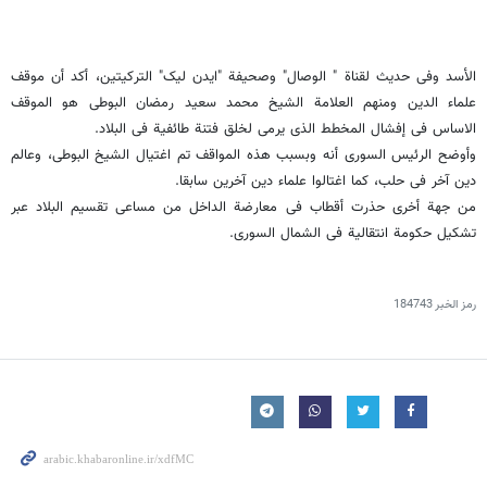
الأسد وفی حدیث لقناة " الوصال" وصحیفة "ایدن لیک" الترکیتین، أکد أن موقف
علماء الدین ومنهم العلامة الشیخ محمد سعید رمضان البوطی هو الموقف
الاساس فی إفشال المخطط الذی یرمی لخلق فتنة طائفیة فی البلاد.
وأوضح الرئیس السوری أنه وبسبب هذه المواقف تم اغتیال الشیخ البوطی، وعالم
دین آخر فی حلب، کما اغتالوا علماء دین آخرین سابقا.
من جهة أخرى حذرت أقطاب فی معارضة الداخل من مساعی تقسیم البلاد عبر
تشکیل حکومة انتقالیة فی الشمال السوری.
رمز الخبر
184743