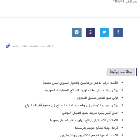
رمز الخبر
184841
مطالب مرتبط
الأسد: ترکیا تدعم الإرهابیین والجوار السوری لیس مصوناً
بوتین یشدد على وقف تورید السلاح للمعارضة السوریة
اولى صور تفجیر دمشق المزدوج
بوتین: یجب التوصل إلى وقف إمدادات السلاح إلى جمیع أطراف النزاع
جدل کبیر یثیره شریط یصور اغتیال البوطی
الاحتلال الاسرائیلی یفتح نیران مدفعیته على سوریا
قراءة اولیة لنتائج مؤتمر هرتسلیا
الاسد : لا مهادنة مع التکفیریین والارهابیین