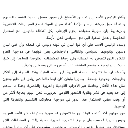
وأشار الرئیس الأسد إلى تحسن الأوضاع فی سوریا بفضل صمود الشعب السوری
والتفافه حول جیشه الباسل مؤکدا أنه لا مجال للمهادنة مع المجموعات التکفیریة
والإرهابیة وأن سوریة ستواجه بحزم الإرهاب بکل أشکاله بالتوازی مع استمرار
الحکومة بالعمل لتنفیذ البرنامج السیاسی لحل الأزمة.
وشدد الرئیس الأسد على أن قوة لبنان فی قوته ولیس فی ضعفه وأن غنى لبنان
وسوریا وتنوعهما السیاسی والثقافی والاجتماعی یعزز قوتهما فی مواجهة الغزو
الفکری الذی تتعرض له المنطقة وفی إحباط المخططات الخارجیة الساعیة إلى خلق
سایکس بیکو جدید یقسم المنطقة على أساس طائفی ومذهبی وعرقی.
وأضاف ان ما تشهده الساحة العربیة فی هذه الفترة یؤکد الحاجة إلى أفکار
وطروحات توحیدیة جامعة.. وسوریا ولبنان کان لهما دائما دور ریادی فی خلق وتعزیز
مثل هذه الأفکار وخاصة عبر الأحزاب القومیة والعربیة والناصریة وهذا ما ساهم
إلى حد بعید فی نشر وتقویة الشعور القومی العروبی.. نحن الیوم بحاجة أکثر من
أی وقت مضى لاستثمار هذا الدور فی مواجهة محاولات التقسیم والتفرقة التی
نواجهها.
من جهتهم أکد أعضاء الوفد ان ما تتعرض له سوریا یستهدف کل الأمة العربیة
ولیس سوریا فحسب وأن جمیع الشعوب العربیة معنیة بإفشال المخططات التی
تستهدف دور سوریا القومی والاسلامی والحضاری مشددین على أن سوریا ستبقى