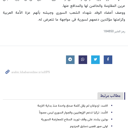
عرین المقاومة والحاضن لها والمدافع عنها.
ووصف أعضاء الوفد شهداء الشعب السوری وجیشه بأنهم عزة الأمة العربیة
وکرامتها مؤکدین دعمهم لسوریة فی مواجهة ما تتعرض له.
رمز الخبر
184850
مطالب مرتبط
الاسد: اردوغان لم یقل کلمة صدق واحدة منذ بدایة الازمة
الأسد: ترکیا تدعم الإرهابیین والجوار السوری لیس مصوناً
بوتین یشدد على وقف تورید السلاح للمعارضة السوریة
اولى صور تفجیر دمشق المزدوج