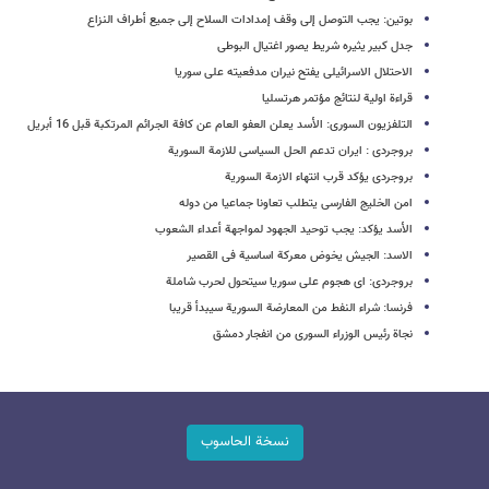
بوتین: یجب التوصل إلى وقف إمدادات السلاح إلى جمیع أطراف النزاع
جدل کبیر یثیره شریط یصور اغتیال البوطی
الاحتلال الاسرائیلی یفتح نیران مدفعیته على سوریا
قراءة اولیة لنتائج مؤتمر هرتسلیا
التلفزیون السوری: الأسد یعلن العفو العام عن کافة الجرائم المرتکبة قبل 16 أبریل
بروجردی : ایران تدعم الحل السیاسی للازمة السوریة
بروجردی یؤکد قرب انتهاء الازمة السوریة
امن الخلیج الفارسی یتطلب تعاونا جماعیا من دوله
الأسد یؤکد: یجب توحید الجهود لمواجهة أعداء الشعوب
الاسد: الجیش یخوض معرکة اساسیة فی القصیر
بروجردی: ای هجوم على سوریا سیتحول لحرب شاملة
فرنسا: شراء النفط من المعارضة السوریة سیبدأ قریبا
نجاة رئیس الوزراء السوری من انفجار دمشق
نسخة الحاسوب