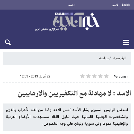
English
فارسی
أرشيف
السبت 8 أغسطس 2026
الرئيسية
سیاسه
22 أبريل 2013 - 12:33
٠ Persons
الاسد : لا مهادنة مع التکفیریین والارهابیین
استقبل الرئیس السوری بشار الأسد أمس الاحد وفدا من لقاء الأحزاب والقوى
والشخصیات الوطنیة اللبنانیة حیث تناول اللقاء مستجدات الأوضاع العربیة
والإقلیمیة عموما وفی سوریة ولبنان على وجه الخصوص.