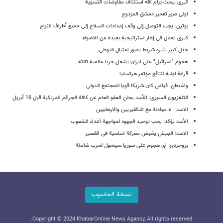
کیری یبحث برام الله استئناف مفاوضات التسویة
اولى صور تفجیر دمشق المزدوج
بوتین: یجب التوصل إلى وقف إمدادات السلاح إلى جمیع أطراف النزاع
کیری یعمل فی إطار استراتیجیة بعیدة عن الاضواء
جدل کبیر یثیره شریط یصور اغتیال البوطی
هجوم "اسرائیل" على ایران یشعل حربا عالمیة ثالثة
قراءة اولیة لنتائج مؤتمر هرتسلیا
واشنطن: فیاض کان شریکا قویا للمجتمع الدولی
التلفزیون السوری: الأسد یعلن العفو العام عن کافة الجرائم المرتکبة قبل 16 أبریل
الاسد : لا مهادنة مع التکفیریین والارهابیین
الأسد یؤکد: یجب توحید الجهود لمواجهة أعداء الشعوب
الاسد: الجیش یخوض معرکة اساسیة فی القصیر
بروجردی: ای هجوم على سوریا سیتحول لحرب شاملة
نسخة الحاسوب
Copyright © 2024 KhabarOnline News Agancy, All rights reserved.