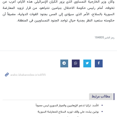
وکان وزیر الخارجیة النمساوی الذی یزور الکیان الإسرائیلی هذه الأیام، أعرب عن
تخوفه، أمام رئیس حکومة الاحتلال بنیامین نتنیاهو، من قرار تزوید المعارضة
السوریة بالسلاح، الأمر الذی سیؤدی إلى المس بجنود القوات الدولیة، مضیفاً أن
حکومته ستعید النظر بجدیة حیال تواجد الجنود النمساویین فی المنطقة.
رمز الخبر
184805
مطالب مرتبط
الأسد: ترکیا تدعم الإرهابیین والجوار السوری لیس مصوناً
بوتین یشدد على وقف تورید السلاح للمعارضة السوریة