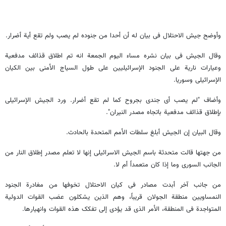
وأوضح جیش الاحتلال فی بیان له أن أحدا من جنوده لم یصب ولم تقع أیة أضرار.
وقال الجیش فی بیان نشره مساء الیوم الجمعة انه تم اطلاق قذائف مدفعیة
وعیارات ناریة على الجنود الإسرائیلیین على طول السیاج الأمنی بین الکیان
الإسرائیلی وسوریا.
وأضاف "لم یصب أی جندی بجروح کما لم تقع أضرار. ورد الجیش الإسرائیلی
بإطلاق قذائف مدفعیة باتجاه مصدر النیران".
وقال البیان إن الجیش أبلغ سلطات الأمم المتحدة بالحادث.
من جهتها قالت متحدثة باسم الجیش الاسرائیلی إنها لا تعلم مصدر إطلاق النار من
الجانب السوری وما إذا کان متعمداً أم لا.
من جانب آخر أبدت مصادر فی کیان الاحتلال تخوفها من مغادرة الجنود
النمساویین منطقة الجولان قریباً، وهم الذین یشکلون عصَب القوات الدولیة
المتواجدة فی المنطقة، الأمر الذی قد یؤدی إلى تفکک هذه القوات وانهیارها.