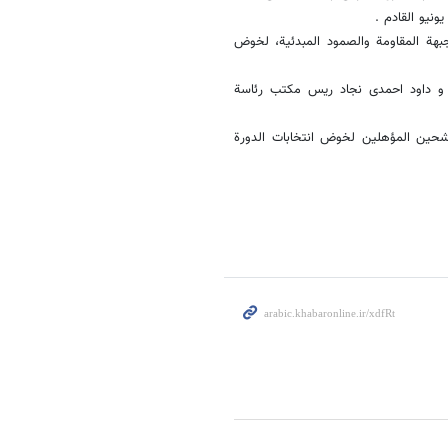
هة المقاومة والصمود المبدئیة، لخوض
ة و داود احمدی نجاد ریس مکتب رئاسة
رشحین المؤهلین لخوض انتخابات الدورة