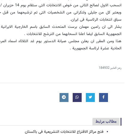
انسحب الاول لصالح الثانی من خوض الانتخابات التی ستقام یوم 14 حزیران / یونیو القادم .
ویعتبر کل من جلیلی ولنکرانی من الشخصیات التی تم ترشیحهما من قبل جب
سباق انتخابات الرئاسیة فی ایران.
یشار الى ان رامین مهمان برست المتحدث السابق باسم الخارجیة الایرانی
الجمهوریة السابق ایضا اعلنا انسحابهما من الترشح للانتخابات .
هذا ومن المقرر ان یعلن مجلس صیانة الدستور یوم غد الثلاثاء اسماء الم
الحادیة عشرة لرئاسة الجمهوریة .
رمز الخبر
184932
مطالب مرتبط
فتح مراکز الاقتراع للانتخابات التشریعیة فی باکستان