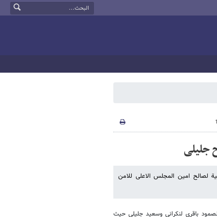
ح جلیلی
انیة لصالح امین المجلس الاعلى للامن
الصمود باقری لنکرانی وسعید جلیلی حیث