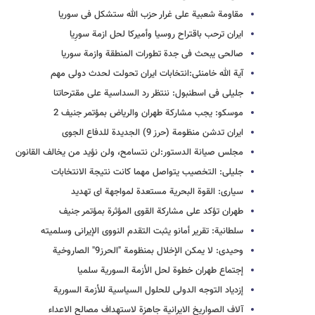
مقاومة شعبیة على غرار حزب الله ستشکل فی سوریا
ایران ترحب باقتراح روسیا وأمیرکا لحل ازمة سورِیا
صالحی یبحث فی جدة تطورات المنطقة وازمة سوریا
آیة الله خامنئی:انتخابات ایران تحولت لحدث دولی مهم
جلیلی فی اسطنبول: ننتظر رد السداسیة على مقترحاتنا
موسکو: یجب مشارکة طهران والریاض بمؤتمر جنیف 2
ایران تدشن منظومة (حرز 9) الجدیدة للدفاع الجوی
مجلس صیانة الدستور:لن نتسامح، ولن نؤید من یخالف القانون
جلیلی: التخصیب یتواصل مهما کانت نتیجة الانتخابات
سیاری: القوة البحریة مستعدة لمواجهة ای تهدید
طهران تؤکد على مشارکة القوى المؤثرة بمؤتمر جنیف
سلطانیة: تقریر أمانو یثبت التقدم النووی الإیرانی وسلمیته
وحیدی: لا یمکن الإخلال بمنظومة "الحرز9" الصاروخیة
إجتماع طهران خطوة لحل الأزمة السوریة سلمیا
إزدیاد التوجه الدولی للحلول السیاسیة للأزمة السوریة
آلاف الصواریخ الایرانیة جاهزة لاستهداف مصالح الاعداء