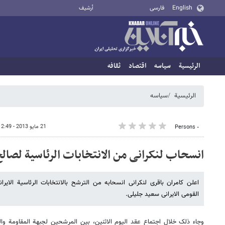
English
فارسی
أرشيف
الرئيسية
سیاسه
اقتصاد
ثقافه
الرئيسية
سیاسه
21 مايو 2013 - 12:49
٠ Persons
انسحاب لنکرانی من الانتخابات الرئاسیة لصال
اعلن کامران باقری لنکرانی انسحابه من الترشح بالانتخابات الرئاسیة الایر
القومی الایرانی سعید جلیلی.
وجاء ذلک خلال اجتماع عقد الیوم الاثنین، بین المرشحین لجبهة المقاومة و