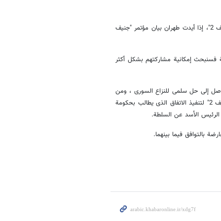
وقالت هارف إن "الولایات المتحدة أکثر میلا إزاء مشارکة إیران فی مؤتمر "جنیف 2"، إذا أیدت طهران بیان مؤتمر "جنیف
ى أنه فی حال "کانت إیران مستعدة لتأیید بیان جنیف1 علانیة فسنبحث إمکانیة مشارکتهم بشکل أکثر
ران 2012 ورسم خارطة طریق للتوصل إلى حل سلمی للنزاع السوری ، ومن
ثم اتفقت روسیا والولایات المتحدة فی مایو /ایار على محاولة عقد مؤتمر "جنیف 2" لتنفیذ الاتفاق الذی یطالب بحکومة
ل الرئیس الأسد عن السلطة.
ضة بالتوافق فیما بینهما.