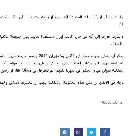
1".
وأشارت هارف إل
انفتاحاً".
یذکر أن إعلان جنیف صدر فی 30 یونیو/حزی
انتقالیة تتولى مهام الحکم فی سوریا لکنهما لم تتطرقا إلى مسألة بقاء او رحی
وجاء فی الاتفاق ان مثل هذه الحکومة الانتقالیة یجب ان تختارها دمشق والمعار
رمز الخبر
185558