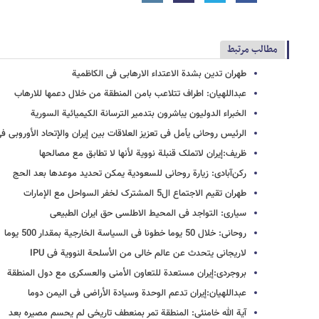
مطالب مرتبط
طهران تدین بشدة الاعتداء الارهابی فی الکاظمیة
عبداللهیان: اطراف تتلاعب بامن المنطقة من خلال دعمها للارهاب
الخبراء الدولیون یباشرون بتدمیر الترسانة الکیمیائیة السوریة
الرئیس روحانی یأمل فی تعزیز العلاقات بین إیران والإتحاد الأوروبی 
ظریف:إیران لاتملک قنبلة نوویة لأنها لا تطابق مع مصالحها
رکن‌آبادی: زیارة روحانی للسعودیة یمکن تحدید موعدها بعد الحج
طهران تقیم الاجتماع ال5 المشترک لخفر السواحل مع الإمارات
سیاری: التواجد فی المحیط الاطلسی حق ایران الطبیعی
روحانی: خلال 50 یوما خطونا فی السیاسة الخارجیة بمقدار 500 یوما
لاریجانی یتحدث عن عالم خالی من الأسلحة النوویة فی IPU
بروجردی:إیران مستعدة للتعاون الأمنی والعسکری مع دول المنطقة
عبداللهیان:إیران تدعم الوحدة وسیادة الأراضی فی الیمن دوما
آیة الله خامنئی: المنطقة تمر بمنعطف تاریخی لم یحسم مصیره بعد