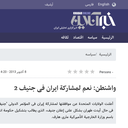
English
فارسی
أرشيف
الرئيسية
سیاسه
اقتصاد
ثقافه
الرئيسية
سیاسه
8 أكتوبر 2013 - 14:20
٠ Persons
واشنطن: نعم لمشارکة ایران فی جنیف 2
فی حال أیدت طهران بشکل علنی إعلان جنیف، الذی یطالب بتشکیل حکومة انتق
باسم وزارة الخارجیة الأمیرکیة ماری هارف.