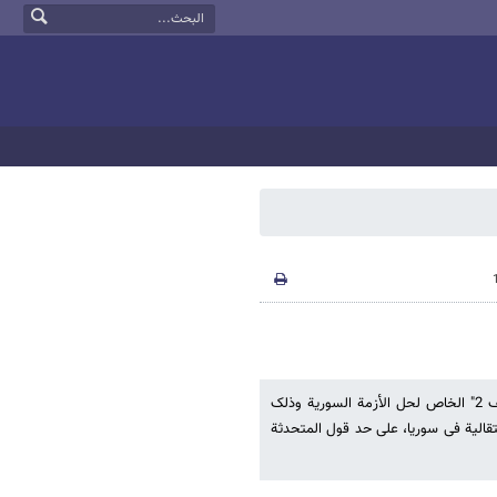
أعلنت الولایات المتحدة عن موافقتها لمشارکة إیران فی المؤتمر الدولی "جنیف 2" الخاص لحل الأزمة السوریة وذلک
الیة فی سوریا، على حد قول المتحدثة