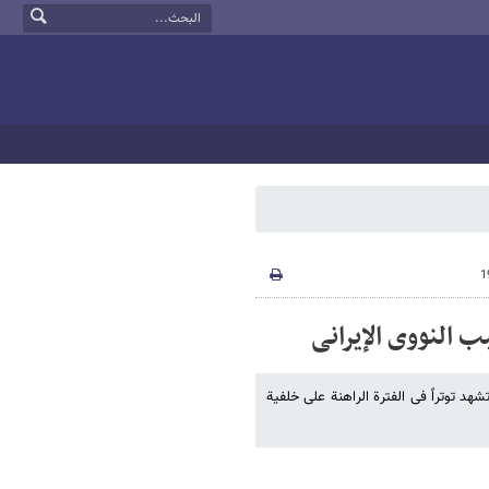
بب النووی الإیرانی
 تشهد توتراً فی الفترة الراهنة على خلفیة