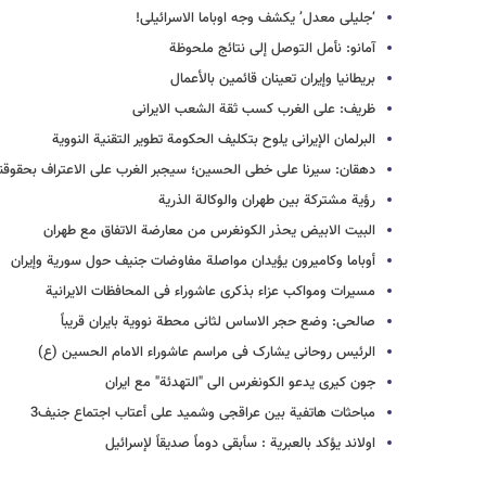
‘جلیلی معدل’ یکشف وجه اوباما الاسرائیلی!
آمانو: نأمل التوصل إلی نتائج ملحوظة
بریطانیا وإیران تعینان قائمین بالأعمال
ظریف: علی الغرب کسب ثقة الشعب الایرانی
البرلمان الإیرانی یلوح بتکلیف الحکومة تطویر التقنیة النوویة
دهقان: سیرنا على خطى الحسین؛ سیجبر الغرب على الاعتراف بحقوقنا
رؤیة مشترکة بین طهران والوکالة الذریة
البیت الابیض یحذر الکونغرس من معارضة الاتفاق مع طهران
أوباما وکامیرون یؤیدان مواصلة مفاوضات جنیف حول سوریة وإیران
مسیرات ومواکب عزاء بذکرى عاشوراء فی المحافظات الایرانیة
صالحی: وضع حجر الاساس لثانی محطة نوویة بایران قریباً
الرئیس روحانی یشارک فی مراسم عاشوراء الامام الحسین (ع)
جون کیری یدعو الکونغرس الى "التهدئة" مع ایران
مباحثات هاتفیة بین عراقجی وشمید على أعتاب اجتماع جنیف3
اولاند یؤکد بالعبریة : سأبقى دوماً صدیقاً لإسرائیل