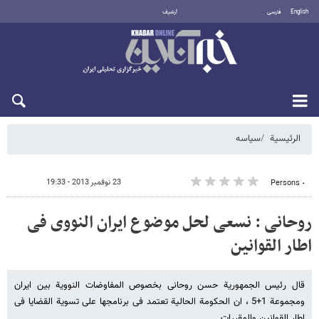
English
فارسی
أرشيف
السبت 8 أغسطس 2026
الرئيسية
سیاسه
23 نوفمبر 2013 - 19:33
٠ Persons
روحانی : نسعی لحل موضوع ایران النووی فی
اطار القوانین
قال رئیس الجمهوریة حسن روحانی بخصوص المفاوضات النوویة بین ایران
ومجموعة 1+5 ، ان الحکومة الحالیة تعتمد فی برنامجها على تسویة القضایا فی
اطار القوانین والمقررات.