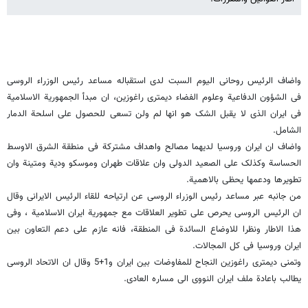
واضاف الرئیس روحانی الیوم السبت لدى استقباله مساعد رئیس الوزراء الروسی
فی الشؤون الدفاعیة وعلوم الفضاء دیمتری راغوزین، ان مبدأ الجمهوریة الاسلامیة
فی ایران الذی لا یقبل الشک هو انها لم ولن تسعی للحصول علی اسلحة الدمار
الشامل.
واضاف ان ایران وروسیا لدیهما مصالح واهداف مشترکة فی منطقة الشرق الاوسط
الحساسة وکذلک علی الصعید الدولی وان علاقات طهران وموسکو ودیة ومتینة وان
تطویرها ودعمها یحظی بالاهمیة.
من جانبه عبر مساعد رئیس الوزراء الروسی عن ارتیاحه للقاء الرئیس الایرانی وقال
ان الرئیس الروسی یحرص علی تطویر العلاقات مع جمهوریة ایران الاسلامیة ، وفی
هذا الاطار ونظرا للاوضاع السائدة فی المنطقة، فانه عازم علی دعم التعاون بین
ایران وروسیا فی کل المجالات.
وتمنی دیمتری راغوزین النجاح للمفاوضات بین ایران و1+5 وقال ان الاتحاد الروسی
یطالب باعادة ملف ایران النووی الی مساره العادی.