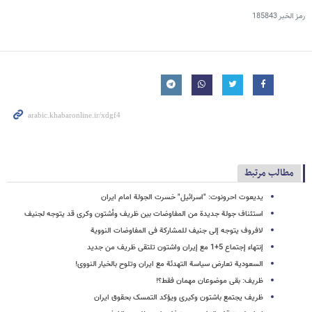
رمز الخبر
185843
مطالب مرتبط
یدیعوت احرونوت: "اسرائیل" خسرت الجولة امام ایران
استئناف جولة جدیدة من المفاوضات بین ظریف وأشتون وکری قد یتوجه لجنیف
لافروف یتوجه إلى جنیف للمشارکة فی المفاوضات النوویة
إنتهاء إجتماع 5+1 مع إیران واشتون تلتقی ظریف من جدید
السعودیة تعارض سیاسة التهدئة مع ایران وتلوح بالخیار النووی!
ظریف: بقی موضوعان مهمان فقط؟!
ظریف یجتمع باشتون وکیری ویؤکد التمسک بحقوق ایران