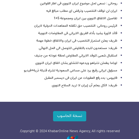
روحانی : نسعی لحل موضوع ایران النووی فی اطار القوانین
ایران لن توقف التخصیب وترفض ای مطلب مبالغ فیه
تفاصیل الاتفاق النووی بین ایران ومجموعة 5+1
الرئیس روحانی: التخصیب حق تکفله المعاهدات الدولیة لایران
قائد الثورة یشید بأداء الفریق الایرانی فی المفاوضات النوویة
ظریف یعلن استمرار التخصیب فی ایران والاتفاق خطوة مهمة
ظریف: مستعدون للبدء بالتفاوض للتوصل الى الحل النهائی
استقبال شعبی للوفد الایرانی المفاوض لحظة عودته من جنیف
اوباما یطمئن نتنیاهو ویدعوه للتشاور بشان اتفاق ایران النووی
مسؤول ایرانی رفیع یرد على مساعی السعودیة لشراء قنبلة ذریة+فیدیو
فابیوس: بدء رفع العقوبات عن ایران فی دیسمبر المقبل
ظریف: الکل یعلم أن إیران لا ترید السلاح النووی
نسخة الحاسوب
Copyright © 2024 KhabarOnline News Agancy, All rights reserved.