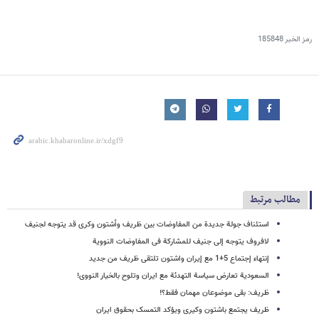
رمز الخبر
185848
مطالب مرتبط
استئناف جولة جدیدة من المفاوضات بین ظریف وأشتون وکری قد یتوجه لجنیف
لافروف یتوجه إلى جنیف للمشارکة فی المفاوضات النوویة
إنتهاء إجتماع 5+1 مع إیران واشتون تلتقی ظریف من جدید
السعودیة تعارض سیاسة التهدئة مع ایران وتلوح بالخیار النووی!
ظریف: بقی موضوعان مهمان فقط؟!
ظریف یجتمع باشتون وکیری ویؤکد التمسک بحقوق ایران