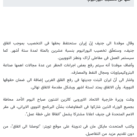
وقال موفدنا الى جنیف إنّ إیران ستحتفظ بحقها فی التخصیب بموجب اتفاق
جنیف، وستعلّق تخصیب الیورانیوم بنسبة عشرین بالمئة لمدة ستة أشهر. کما
سیستمر العمل فی مفاعلی آراک ونطنز النوویین.
وأضاف موفدنا أنه سیتم رفع بعض اجراءات الحظر عن عدة مجالات اهمها صناعة
البتروکیمیاویات ومجال النفط والمصارف.
واشار الى أنّ ایران اثبتت جدیتها فی رفع القلق الغربی إضافة الى ضمان حقوقها
النوویة. وأن الاتفاق یمتد لستة اشهر ویشکل مقدمة لاتفاق نهائی.
وتلت وزیرة خارجیة الاتحاد الاوروبی کاثرین اشتون صباح الیوم الأحد محاطة
بجمیع الوزراء الذین شارکوا فی المفاوضات بشأن البرنامج النووی الایرانی، فی مقر
الامم المتحدة فی جنیف اعلانا مشترکا یشمل "اتفاقا على خطة عمل".
وکتب المتحدث مایکل مان فی تدوینة على موقع تویتر: "توصلنا الى اتفاق"، من
دون تقدیم مزید من التفاصیل.