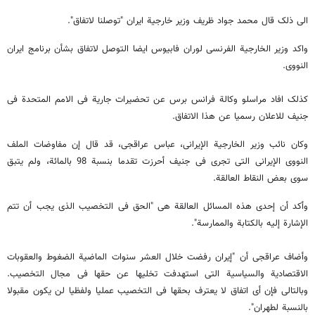
الى ذلک قال محمد جواد ظریف وزیر خارجیة ایران "توصلنا لاتفاق".
واکد وزیر الخارجیة الفرنسی لوران فابیوس ایضا التوصل لاتفاق بشأن برنامج ایران
النووی.
کذلک افاد مراسلو وکالة فرانس برس عن تحضیرات جاریة فی الامم المتحدة فی
جنیف للاعلان رسمیا عن هذا الاتفاق.
وکان نائب وزیر الخارجیة الإیرانی، عباس عراقجی، قد قال إن مفاوضات الملف
النووی الإیرانی التی تجری فی جنیف أحرزت تقدما بنسبة 98 بالمائة، ولم یتبق
سوى بعض النقاط العالقة.
وأکد أن إحدى هذه المسائل العالقة هی "الحق فی التخصیب الذی یجب أن تتم
الإشارة إلیه بالکتابة والممارسة".
وأضاف عراقجی أن "إیران رفضت خلال العشر سنوات الماضیة الضغوط والعقوبات
الاقتصادیة والسیاسیة التی استهدفت تخلیها عن حقها فی مجال التخصیب.
وبالتالی فإن أی اتفاق لا یعترف بحقها فی التخصیب عملیا ولفظیا لن یکون مقبولا
بالنسبة لطهران".