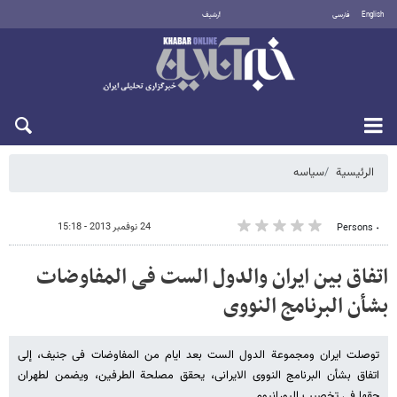
English
فارسی
أرشيف
السبت 8 أغسطس 2026
الرئيسية
سیاسه
24 نوفمبر 2013 - 15:18
٠ Persons
اتفاق بین ایران والدول الست فی المفاوضات
بشأن البرنامج النووی
توصلت ایران ومجموعة الدول الست بعد ایام من المفاوضات فی جنیف، إلى
اتفاق بشأن البرنامج النووی الایرانی، یحقق مصلحة الطرفین، ویضمن لطهران
حقها فی تخصیب الیورانیوم.