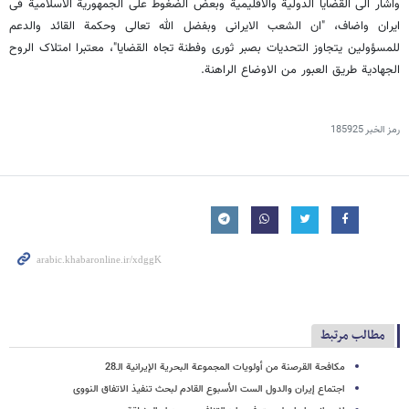
واشار الى القضایا الدولیة والاقلیمیة وبعض الضغوط على الجمهوریة الاسلامیة فی
ایران واضاف، "ان الشعب الایرانی وبفضل الله تعالى وحکمة القائد والدعم
للمسؤولین یتجاوز التحدیات بصبر ثوری وفطنة تجاه القضایا"، معتبرا امتلاک الروح
الجهادیة طریق العبور من الاوضاع الراهنة.
رمز الخبر
185925
مطالب مرتبط
مکافحة القرصنة من أولویات المجموعة البحریة الإیرانیة الـ28
اجتماع إیران والدول الست الأسبوع القادم لبحث تنفیذ الاتفاق النووی