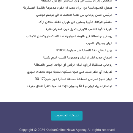
لاریجانی: إیران لیست فی وارد التنافس مع دول المنطقة
هیغل: الدبلوماسیة مع ایران یجب ان تکون مدعومة بالقدرة العسکریة
الرئیس حسن روحانی بین طلبة الجامعات فی یومهم الوطنی
مفتشو الوکالة الذریة یصلون الى طهران لتفقد مفاعل اراک
ظریف: قوة الشعب الایرانی تحول دون العدوان علیه
روحانی:‌ جامعاتنا فی طلیعة المواجهة ضد الاستعمار وتدخل الاجانب
ایران وجیرانها العرب
وزیر الدفاع: دقة الاصابة فی صواریخنا 100%
اجتماع جدید لخبراء ایران ومجموعة الست الیوم بفیینا
روحانی مستقبلا کرزای: ایران ترفض أی تواجد اجنبی بالمنطقة
ظریف: أی حظر جدید على ایران سیکون بمثابة موت للاتفاق النووی
ایران تنجز المراحل المعقدة لصناعة الطائرة دون طیار170 RQ
اجتماع لخبراء ایران و 1+5 وطهران تؤکد تطلعها لتنفیذ اتفاق جنیف
نسخة الحاسوب
Copyright © 2024 KhabarOnline News Agancy, All rights reserved.