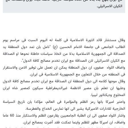
الکیان الاسرائیلی.
وقال مستشار قائد الثورة الاسلامیة فی کلمة له الیوم السبت فی مراسم یوم
الطالب الجامعی فی جامعة الامام الحسین (ع) "نامل بان تمد دول المنطقة ید
الصداقة الى الجمهوریة الاسلامیة بدلا من اتخاذ سیاسات خاطئة نحوها او الصداقة
مع الکیان الاسرائیلی لان الصداقة مع ایران تخدم مصالح کافة الدول".
واضاف اللواء صفوی، ان دول المنطقة یمکن ان تعمل على توفیر الامن والاستقرار
فی المنطقه من خلال التعاون مع الجمهوریة الاسلامیة فی ایران.
وقال موجها کلامه الى دول المنطقة ان الصداقة مع ایران تخدم مصالح کافة الدول
وعلیها ان تعلم بان مصیر الانظمة غیرالدیمقراطیة سیکون کمصیر شاه ایران
المخلوع ودیکتاتور لیبیا.
واعتبر امیرکا بانها رمز الظلم والمؤامرة فی العالم، مؤکدا بان تاریخ السیاسة
الخارجیة للادارات الامیرکیة یشیر الى انها تمارس الخداع والغطرسة.
واشار اللواء صفوی الى ان الطلبة الجامعیین یقارعون الظلم والاستکبار منذ 60 عاما
واضاف، ان امیرکا مظهر للظلم واینما تمکنت فقد أضرت بمصالح ایران.