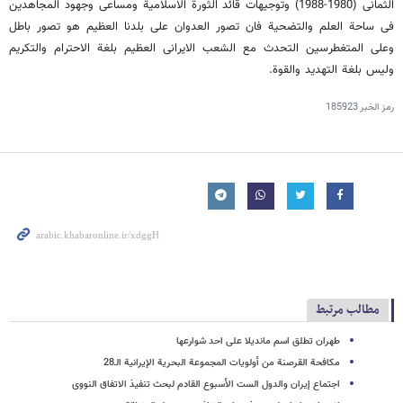
الثمانی (1980-1988) وتوجیهات قائد الثورة الاسلامیة ومساعی وجهود المجاهدین
فی ساحة العلم والتضحیة فان تصور العدوان على بلدنا العظیم هو تصور باطل
وعلى المتغطرسین التحدث مع الشعب الایرانی العظیم بلغة الاحترام والتکریم
ولیس بلغة التهدید والقوة.
رمز الخبر
185923
مطالب مرتبط
طهران تطلق اسم ماندیلا على احد شوارعها
مکافحة القرصنة من أولویات المجموعة البحریة الإیرانیة الـ28
اجتماع إیران والدول الست الأسبوع القادم لبحث تنفیذ الاتفاق النووی