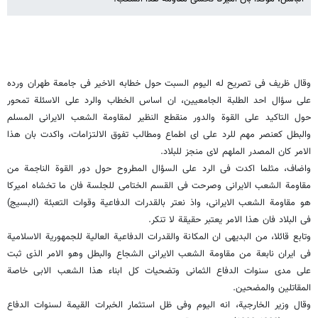
وقال ظریف فی تصریح له الیوم السبت حول خطابه الاخیر فی جامعة طهران ورده
على سؤال احد الطلبة الجامعیین، ان اساس الخطاب والرد على الاسئلة تمحور
حول التاکید على القوة والدور منقطع النظیر لمقاومة الشعب الایرانی المسلم
والبطل کعنصر مهم للرد على ای اطماع ومطالب تفوق الالتزامات، واکدت بان هذا
الامر کان المصدر الملهم لای منجز للبلاد.
واضاف، مثلما اکدت فی الرد على السؤال المطروح حول دور القوة الناجمة من
مقاومة الشعب الایرانی وصرحت فی القسم الختامی للجلسة فان ما تخشاه امیرکا
هو مقاومة الشعب الایرانی، واذ نعتر بالقدرات الدفاعیة وقوات التعبئة (البسیج)
فی البلاد فان هذا الامر یعتبر حقیقة لا تنکر.
وتابع قائلا، من البدیهی ان المکانة والقدرات الدفاعیة العالیة للجمهوریة الاسلامیة
فی ایران نابعة من مقاومة الشعب الایرانی الشجاع والبطل وهو الامر الذی ثبت
على مدى سنوات الدفاع الثمانی وتضحیات کل ابناء هذا الشعب الابی خاصة
المقاتلین والمضحین.
وقال وزیر الخارجیة، انه الیوم وفی ظل استثمار الخبرات القیمة لسنوات الدفاع