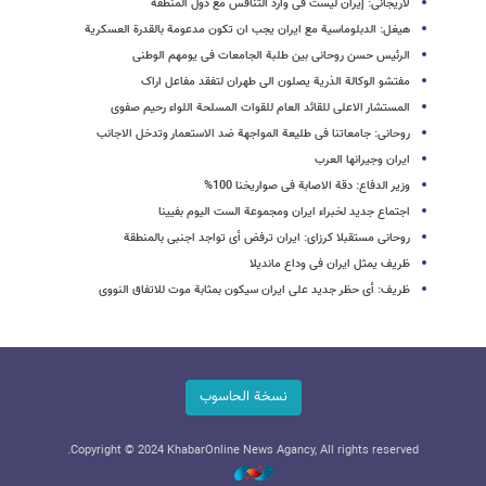
لاریجانی: إیران لیست فی وارد التنافس مع دول المنطقة
هیغل: الدبلوماسیة مع ایران یجب ان تکون مدعومة بالقدرة العسکریة
الرئیس حسن روحانی بین طلبة الجامعات فی یومهم الوطنی
مفتشو الوکالة الذریة یصلون الى طهران لتفقد مفاعل اراک
المستشار الاعلى للقائد العام للقوات المسلحة اللواء رحیم صفوی
روحانی:‌ جامعاتنا فی طلیعة المواجهة ضد الاستعمار وتدخل الاجانب
ایران وجیرانها العرب
وزیر الدفاع: دقة الاصابة فی صواریخنا 100%
اجتماع جدید لخبراء ایران ومجموعة الست الیوم بفیینا
روحانی مستقبلا کرزای: ایران ترفض أی تواجد اجنبی بالمنطقة
ظریف یمثل ایران فی وداع ماندیلا
ظریف: أی حظر جدید على ایران سیکون بمثابة موت للاتفاق النووی
نسخة الحاسوب
Copyright © 2024 KhabarOnline News Agancy, All rights reserved.