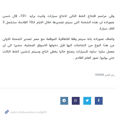
وفی مراسم افتتاح الخط الثانی لانتاج سیارات وانیت براید -151، قال حسن
عموزاده ان هذه الشحنة التی سیتم تصدیرها خلال الایام الـ10 القادمة ستشمل 3
الاف سیارة.
واضاف عموزاده ‌بانه سیتم وفقا للاتفاقیة الموقعة مع مصر تصدیر الشحنة الاولى
من هذا النوع من الشاحنات الیها قبل دخولها الاسواق المحلیة، مشیرا الى ان
معمل سایبا -ساوه للسیارات یتمتع حالیا بخطی انتاج وسیتم تدشین الخط الثالث
حتى یولیو/ تموز العام القادم .
رمز الخبر
185984