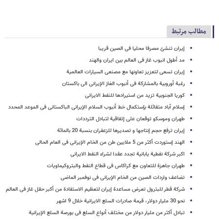
مطالب مرتبط
إیران تنشئ مصرفا محلیا فی الصین قریبا
مد أطول انبوب غاز فی العالم بین ایران والهند
إیران تسعى لتعزیز تعاونها مع مصنعی السیارات العالمیة
رغبة أوروبیة بالمشارکة فی أنبوب الغاز الإیرانی الى باکستان
کوریا الجنوبیة تزید من استیرادها للنفط الایرانی
إسلام آباد متفائلة بإستکمال خط أنبوب السلام الإیرانی الباکستانی فی الموعد المحدد
طهران وموسکو توقعان علی إتفاقیة لتبادل الترددات
إیران ترفع حجم إنتاجها و تصدیرها للزعفران بنسبة 20 بالمائة
الهند إستوردت أکثر من 5 ملایین طن من الخام الإیرانی فی العام الحالی
اکبر شرکة نفطیة یابانیة تجدد عقدا لشراء النفط الایرانی
طهران جاهزة للتعاون مع کراکاس فی قطاع النفط والبتروکیماویات
تضاعف واردات الصین من الخام الإیرانی فی نوفمبر الماضی
شرکة قطر للبترول تعرض مساعدة إیران لتعظیم الاستفادة من أکبر حقل غاز فی العالم
نحو 30 ملیار دولار، قیمة صادرات السلع الایرانیة خلال 9 اشهر
تبادل أکثر من ملیار دولار من مختلف أنواع السلع فی بورصة السلع الإیرانیة