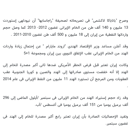
وصرح "باناباکا لاکشمی" فی تصریحاته لصحیفة "راجاسابها" أن نیودلهی إستوردت
13 ملیون و 140 ألف طن من الخام الإیرانی غضون 2012- 2013 کما وصل حجم
وارداتها النفطیة من إیران إلی 18 ملیون و 500 ألف طن غضون 2010-2011 .
وقد أعلن مساعد وزیر الإقتصاد الهندی "اروند مایارام " عن إحتمال زیادة واردات
الهند من الخام الإیرانی عقب الإتفاق النووی بین إیران ومجموعة 1+5
وکانت إیران تعتبر قبل فرض الحظر الأمریکی ضدها ثانی أکبر مصدرة للخام إلی
الهند إلا أنه خفضت مستوی صادراتها إلی الهند والصین و کوریا الجنوبیة عقب
العقوبات ومن المرجح أن تستورد الهند 11 ملیون من النفط الإیرانی فی عام 2014
.
وقد زاد حجم إستیراد الهند من الخام الإیرانی فی سبتمبر /أیلول الماضی إلى 296
ألف برمیل یومیا من 151 ألف برمیل یومیا فی أغسطس /آب.
وتفید الإحصائیات الصادرة بأن إیران تعتبر رابع أکبر مصدرة للخام إلی الهند فی
غضون سبتمبر.