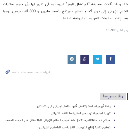
هذا و قد أفادت صحیفة "فایننشال تایمز" البریطانیة فی تقریر لها بأن حجم صادرات
الخام الإیرانی إلی دول أنحاء العالم سیرتفع بنسبة ملیون و 300 ألف برمیل یومیا
بعد إلغاء العقوبات الغربیة المفروضة ضدها.
رمز الخبر
185990
مطالب مرتبط
رغبة أوروبیة بالمشارکة فی أنبوب الغاز الإیرانی الى باکستان
کوریا الجنوبیة تزید من استیرادها للنفط الایرانی
إسلام آباد متفائلة بإستکمال خط أنبوب السلام الإیرانی الباکستانی فی الموعد المحدد
توطین تقنیة إنتاج التوربیات الغازیة بید الباحثین الإیرانیین