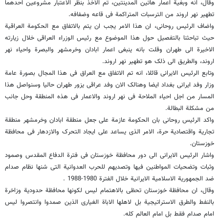
وقال، انه وبغیة اعمار هاتین المدینتین، تم الاخذ بنظر الاعتبار مشروعین احدهما
تطهیر نهر اروند من الترسبات المتراکمة فی قاعه وضفافه.
واضاف الرئیس روحانی، ان هذا الامر یجب ان یتم بالاتفاق مع الحکومة العراقیة
حیث تباحثنا بالتفصیل حول هذا الموضوع مع رئیس الوزراء العراقی خلال زیارته
الاخیرة الى طهران وقلت بانه ینبغی اعمار ابادان وخرمشهر والبصرة واحیاء نهر
اروند، والطریق الى ذلک هو تطهیر نهر اروند.
وتابع الرئیس الایرانی قائلا، انه تم الاتفاق مع العراق فی هذا المجال بصورة عامة
وزار وفد ایرانی بغداد ایضا وهنالک الان وفد عراقی یزور طهران حالیا وسنواصل هذا
المسار من اجل احیاء الملاحة فی نهر اروند والاعمار فی هذه المنطقة وحل جانب
من مشکلة البطالة.
واکد الرئیس روحانی بان الحکومة عازمة على جعل منطقة ابادان وخرمشهر منطقة
تجاریة واقتصادیة حرة، الامر الذی یساعد على ایجاد التحرک والازدهار فی محافظة
خوزستان.
واشار الرئیس الایرانی الى دور محافظة خوزستان فی فترة الدفاع المقدس وصمود
وثبات وتضحیات المواطنین فیها وتصدیهم للحرب العدوانیة التی شنها نظام صدام
ضد الجمهوریة الاسلامیة الایرانیة خلال الفترة 1980-1988 .
وقال، ان محافظة خوزستان تحظى بالاهتمام لیس لکونها محافظة حدودیة وزاخرة
بالنفط والطرق الاستراتیجیة بل لاهلها الاباة الغیارى الذین صمدوا وانتصروا لیس
امام صدام فقط بل امام العالم کله.