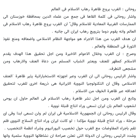
روحانی : الغرب یروج ظاهرة رهاب الاسلام فی العالم
واشار روحانی فی کلمة القاها فی جمع من علماء الدین بمحافظة خوزستان الى
الممارسات الغربیة المعادیة للاسلام وقال" ان الغرب یروج ظاهرة رهاب الاسلام فی
العالم وانه یقوم دوما بترویج رهاب ایران الى جانبه .
ان هدف الغرب من هذا الاجراء هو مواجهة النظام الاسلامی واضعافه ومنع نفوذ
الثورة فی المنطقة والعالم .
وصرح : ان الغرب وخلال الاعوام الاخیرة ومن اجل تحقیق هذا الهدف یقدم
الاسلام کمظهر للعنف ویعتبر الشباب المسلم من دعاة العنف والارهاب ومن
مشجعی التطرف.
واشار الرئیس روحانی الى ان الغرب وعبر اجهزته الاستخباراتیة یثیر ظاهرة ˈالعنف
الاسلامی وقال ان التکنولوجیا النوویة الایرانیة هی ذریعة اخرى للغرب لتحقیق
اهدافه عبر ظاهرة الخوف من الاسلام .
وتابع ان الغرب ومن اجل نشر ظاهرة رهاب الاسلام فی العالم حاول ان یوحی
لشعوب العالم بان ایران تسعى وراء انتاج قنبلة نوویة .
وقال الرئیس روحانی ان الجمهوریة الاسلامیة فی ایران لم ولن تسعى ابدا وفی ای
مرحلة ، وراء انتاح قنبلة نوویة مؤکدا : لو کانت ایران وراء انتاج السلاح النووی فلم
تقم باجراء المفاوضات مع الغرب حول تخصیب الیورانیوم وشراء انظمة التخصیب .
وشدد الرئیس روحانی ان الدولة التی تعلن صراحة ان نشاطاتها النوویة سلمیة وانها