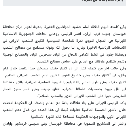
وفی کلمته الیوم الثلاثاء امام حشود المواطنین الغفیرة بمدینة اهواز مرکز محافظة
خوزستان جنوب غرب ایران، اعتبر الرئیس روحانی نجاحات الجمهوریة الاسلامیة
الایرانیة فی المجال النووی ثمرة للملحمة السیاسیة الکبرى للشعب الایرانی فی
الانتخابات الرئاسیة الاخیرة وقال، اننا بحول الله وقوته سندافع عن مصالح الشعب
وبصفتنا جنودا فی الخط الامامی للدفاع عن البلاد سنحرس البلاد والمصالح الوطنیة
ونقوم بتنظیم علاقاتنا مع العالم على اساس مصالح الشعب.
وفی جانب اخر من کلمته اشار الى ان اتفاق جنیف سیدخل حیز التنفیذ خلال ایام
وقال، ان "اتفاق جنیف یعنی خضوع القوى الکبرى امام الشعب الایرانی العظیم..
اتفاق جنیف یعنی اقرار العالم بالتکنولوجیا النوویة السلمیة الایرانیة والتی حققناها
فی ظل جهود وتضحیات علمائنا الشباب. اتفاق جنیف یعنی کسر حاجز الحظر
المفروض جورا على الشعب الایرانی العزیز والمحب للسلام".
واکد الرئیس الایرانی على بناء علاقات بناءة مع العالم واضاف، ان الحکومة اتخذت
خلال الاشهر الخمسة الماضیة خطوات قیمة فی هذا الصدد من خلال دعم الشعب
الایرانی الابی والتوجیهات الحکیمة لسماحة قائد الثورة الاسلامیة.
واشار الى المشاریع التنمویة فی محافظة خوزستان وفی مدینتی خرمشهر وابادان