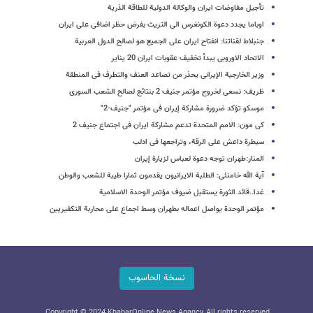
تأجیل مفاوضات ایران والوکالة الدولیة للطاقة الذریة
اوباما یجدد دعوة الکونغرس الى التریث بفرض حظر اضافی على ایران
جنبلاط لقناتنا: انفتاح ایران على الجمیع هو لصالح الدول العربیة
الاتحاد الاوروبی یبدأ تخفیف عقوبات ایران 20 ینایر
وزیر الخارجیة الإیرانی یحذر من تصاعد العنف والتطرف فی المنطقة
ظریف: نسعى لخروج مؤتمر جنیف 2 بنتائج لصالح الشعب السوری
موسکو تؤکد ضرورة مشارکة إیران فی مؤتمر "جنیف-2"
کی مون: الامم المتحدة تدعم مشارکة ایران فی اجتماع جنیف 2
سیطرة داعش على الرقة، وتراجعها فی ادلب
المنار:طهران توجه دعوة لعباس لزیارة إیران
آیة الله خامنئی: الطلبة الایرانیون یقدمون ثمارا طیبة للشعب والوطن
غدا..قائد الثورة یستقبل ضیوف مؤتمر الوحدة الاسلامیة‌
مؤتمر الوحدة یواصل اعماله بطهران وسط اجماع على محاربة التکفیریین
نسخة الحاسوب
Copyright © 2024 KhabarOnline News Agancy, All rights reserved.