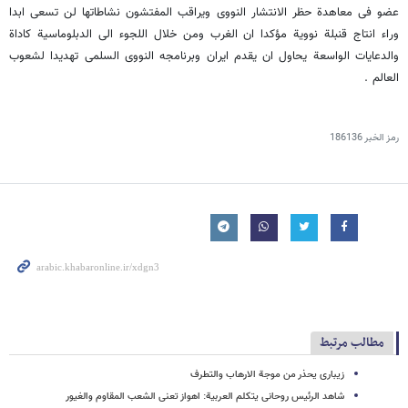
عضو فی معاهدة حظر الانتشار النووی ویراقب المفتشون نشاطاتها لن تسعى ابدا
وراء انتاج قنبلة نوویة مؤکدا ان الغرب ومن خلال اللجوء الى الدبلوماسیة کاداة
والدعایات الواسعة یحاول ان یقدم ایران وبرنامجه النووی السلمی تهدیدا لشعوب
العالم .
رمز الخبر
186136
مطالب مرتبط
زیباری یحذر من موجة الارهاب والتطرف
شاهد الرئیس روحانی یتکلم العربیة: اهواز تعنی الشعب المقاوم والغیور