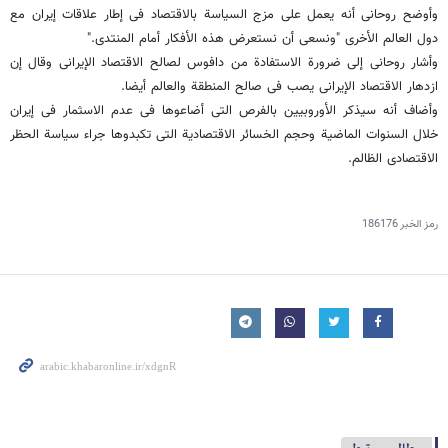
وأوضح روحانی أنه یعمل علی مزج السیاسة بالاقتصاد فی إطار علاقات إیران مع
دول العالم الأخری "ونسعی أن نستعرض هذه الأفکار أمام المنتدی."
وأشار روحانی إلی ضرورة الاستفادة من دافوس لصالح الاقتصاد الإیرانی وقال إن
ازدهار الاقتصاد الإیرانی یصب فی صالح المنطقة والعالم أیضا.
وأضاف أنه سیذکر الأوروبیین بالفرص التی أضاعوها فی عدم الاسثمار فی إیران
خلال السنوات الماضیة وحجم الخسائر الاقتصادیة التی تکبدوها جراء سیاسة الحظر
الاقتصادی الظالم.
رمز الخبر
186176