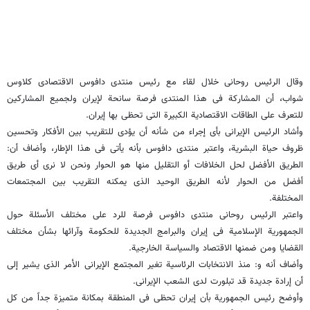
وقال الرئیس روحانی خلال لقاء مع رئیس منتدی دافوس الاقتصادی کلاوس
شواب، أن المشارکة فی هذا المنتدی فرصة سانحة لإیران ولجمیع المشارکین
للتعرف علی الطاقات الاقتصادیة الکبیرة التی تحظی بها إیران.
وأشاد الرئیس الإیرانی بأی إجراء من شأنه أن یؤدی للتقریب بین الأفکار وتحسین
ظروف حیاة البشریة، واعتبر منتدی دافوس بأنه یأتی فی هذا الإطار، وأضاف أن:
الطریق الأفضل لحل الخلافات أو التقلیل منها هو الحوار ونحن لا نری أی طریق
أفضل من الحوار لأنه الطریق الوحید الذی یمکنه التقریب بین المجتمعات
المختلفة.
واعتبر الرئیس روحانی منتدی دافوس فرصة للرد علی مختلف الأسئلة حول
الجمهوریة الإسلامیة فی إیران والبرامج الجدیدة للحکومة وآرائها بشأن مختلف
القضایا ومن ضمنها الاقتصاد والسیاسة الخارجیة.
وأضاف أنه و: منذ الانتخابات الرئاسیة تغیر المجتمع الإیرانی الأمر الذی یشیر إلی
أن إرادة جدیدة قد تبلورت لدی الشعب الإیرانی.
وأوضح رئیس الجمهوریة بأن إیران تحظی فی المنطقة بمکانة متمیزة جداً من کل