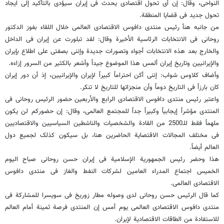
النواحی، وقال: إن أی تحول اقتصادی یحدث فی إیران سیؤدی بالتأکید إلی ایجاد
تحول جدید فی قضایا المنطقة.
من جانبه هنأ رئیس منتدی دافوس الاقتصادی العالمی خلال اللقاء بفوز الدکتور
روحانی فی الانتخابات الرئاسیة الأخیرة وقال: لقد تبلورت عن إیران فی الداخل
والخارج بعد هذه الانتخابات أجواء وتصورات جدیدة وإننی بصفتی علی اطلاع بإیران
والإیرانیین وتاریخ إیران ألمس هذا الموضوع جیداً وأشعر بالکثیر من السرور إزاءه.
وأضاف کلاوس شواب: إننی أکن احتراماً کبیراً لإیران والإیرانیین، إذ أن دور إیران
کان بارزاً فی التاریخ دوماً وأن منجزاتها للتاریخ لا تنکر.
واعتبر رئیس منتدی دافوس الاقتصادی الرابع والأربعین حضور الرئیس روحانی فی
المنتدی مؤشراً إیجابیاً وکبیراً جداً للمجتمع العالمی، وقال: إن حضورکم لن یکون
ملهماً فقط للـ2500 من القادة والشخصیات والناشطین السیاسیین والاقتصادیین
فی مختلف المجالات الاقتصایة الحاضرین هنا، بل سیکون کذلک لجمیع دول
العالم أیضاً.
هذا وحضر رئیس الجمهوریة الإسلامیة فی إیران حسن روحانی صباح الیوم
الخمیس اجتماع المدراء العامین لشرکات النفط والغاز فی منتدی دافوس
الاقتصادی العالمی.
کما قال الرئیس حسن روحانی لدی وصوله مطار زوریخ فی سویسرا للمشارکة فی
منتدی دافوس الاقتصادی العالمی یوم أمس إن المنتدی فرصة ثمینة أمام العالم
للاستفادة من الطاقات الاقتصادیة لإیران.