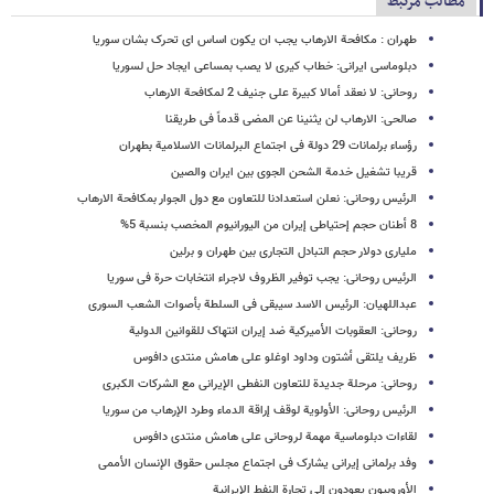
مطالب مرتبط
طهران : مکافحة الارهاب یجب ان یکون اساس ای تحرک بشان سوریا
دبلوماسی ایرانی: خطاب کیری لا یصب بمساعی ایجاد حل لسوریا
روحانی: لا نعقد أمالا کبیرة على جنیف 2 لمکافحة الارهاب
صالحی: الارهاب لن یثنینا عن المضی قدماً فی طریقنا
رؤساء برلمانات 29 دولة فی اجتماع البرلمانات الاسلامیة بطهران
قریبا تشغیل خدمة الشحن الجوی بین ایران والصین
الرئیس روحانی: نعلن استعدادنا للتعاون مع دول الجوار بمکافحة الارهاب
8 أطنان حجم إحتیاطی إیران من الیورانیوم المخصب بنسبة 5%
ملیاری دولار حجم التبادل التجاری بین طهران و برلین
الرئیس روحانی: یجب توفیر الظروف لاجراء انتخابات حرة فی سوریا
عبداللهیان: الرئیس الاسد سیبقی فی السلطة بأصوات الشعب السوری
روحانی:‌ العقوبات الأمیرکیة ضد إیران انتهاک للقوانین الدولیة
ظریف یلتقی أشتون وداود اوغلو علی هامش منتدی دافوس
روحانی: مرحلة جدیدة للتعاون النفطی الإیرانی مع الشرکات الکبری
الرئیس روحانی: الأولویة لوقف إراقة الدماء وطرد الإرهاب من سوریا
لقاءات دبلوماسیة مهمة لروحانی علی هامش منتدی دافوس
وفد برلمانی إیرانی یشارک فی اجتماع مجلس حقوق الإنسان الأممی
الأوروبیون یعودون إلى تجارة النفط الإیرانیة