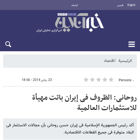
English
فارسی
أرشيف
الأحد 9 أغسطس 2026
الرئيسية
اقتصاد
23 يناير 2014 - 18:56
٠ Persons
روحانی: الظروف فی إیران باتت مهیأة
للاستثمارات العالمیة
أکد رئیس الجمهوریة الإسلامیة فی إیران حسن روحانی بأن مجالات الاستثمار فی
البلاد متوفرة فی جمیع القطاعات الاقتصادیة.