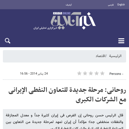
English
فارسی
أرشيف
الاثنين 10 أغسطس 2026
الرئيسية
اقتصاد
24 يناير 2014 - 16:56
٠ Persons
روحانی: مرحلة جدیدة للتعاون النفطی الإیرانی
مع الشرکات الکبری
قال الرئیس حسن روحانی إن الفرص فی إیران کثیرة جداً و معدل المجازفة
والنفقات منخفض جدا؛ مؤکداً أن إیران تمهد لمرحلة جدیدة من التعاون بین
الصناعة النفطیة الإیرانیة والشرکات النفطیة الکبری.