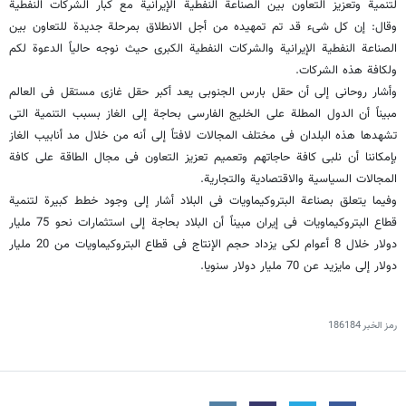
لتنمیة وتعزیز التعاون بین الصناعة النفطیة الإیرانیة مع کبار الشرکات النفطیة
وقال: إن کل شیء قد تم تمهیده من أجل الانطلاق بمرحلة جدیدة للتعاون بین
الصناعة النفطیة الإیرانیة والشرکات النفطیة الکبری حیث نوجه حالیاً الدعوة لکم
ولکافة هذه الشرکات.
وأشار روحانی إلی أن حقل بارس الجنوبی یعد أکبر حقل غازی مستقل فی العالم
مبیناً أن الدول المطلة علی الخلیج الفارسی بحاجة إلی الغاز بسبب التنمیة التی
تشهدها هذه البلدان فی مختلف المجالات لافتاً إلی أنه من خلال مد أنابیب الغاز
بإمکاننا أن نلبی کافة حاجاتهم وتعمیم تعزیز التعاون فی مجال الطاقة علی کافة
المجالات السیاسیة والاقتصادیة والتجاریة.
وفیما یتعلق بصناعة البتروکیماویات فی البلاد أشار إلی وجود خطط کبیرة لتنمیة
قطاع البتروکیماویات فی إیران مبیناً أن البلاد بحاجة إلی استثمارات نحو 75 ملیار
دولار خلال 8 أعوام لکی یزداد حجم الإنتاج فی قطاع البتروکیماویات من 20 ملیار
دولار إلی مایزید عن 70 ملیار دولار سنویا.
رمز الخبر
186184