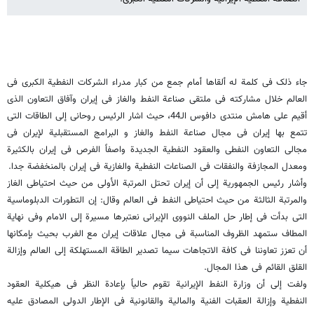
جاء ذلک فی کلمة له ألقاها أمام جمع من کبار مدراء الشرکات النفطیة الکبری فی
العالم خلال مشارکته فی ملتقی صناعة النفط والغاز فی إیران وآفاق التعاون الذی
أقیم علی هامش منتدی دافوس الـ44، حیث اشار الرئیس روحانی إلی الطاقات التی
تتمع بها إیران فی مجال صناعة النفط والغاز و البرامج المستقبلیة لإیران فی
مجالی التعاون النفطی والعقود النفطیة الجدیدة واصفاً الفرص فی إیران بالکثیرة
ومعدل المجازفة والنفقات فی الصناعات النفطیة والغازیة فی إیران بالمنخفضة جدا.
وأشار رئیس الجمهوریة إلی أن إیران تحتل المرتبة الأولی من حیث احتیاطی الغاز
والمرتبة الثالثة من حیث احتیاطی النفط فی العالم وقال: إن التطورات الدبلوماسیة
التی بدأت فی إطار حل الملف النووی الإیرانی نعتبرها مسیرة إلی الامام وفی نهایة
المطاف ستمهد الظروف المناسبة فی مجال علاقات إیران مع الغرب بحیث بإمکانها
أن تعزز تعاوننا فی کافة الاتجاهات سیما تصدیر الطاقة المستهلکة إلی العالم وإزالة
القلق القائم فی هذا المجال.
ولفت إلی أن وزارة النفط الإیرانیة تقوم حالیاً بإعادة النظر فی هیکلیة العقود
النفطیة وإزالة العقبات الفنیة والمالیة والقانونیة فی الإطار الدولی المصادق علیه