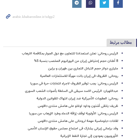
مطالب مرتبط
الرئیس روحانی: نعلن استعدادنا للتعاون مع دول الجوار بمکافحة الارهاب
8 أطنان حجم إحتیاطی إیران من الیورانیوم المخصب بنسبة 5%
ملیاری دولار حجم التبادل التجاری بین طهران و برلین
روحانی: الظروف فی إیران باتت مهیأة للاستثمارات العالمیة
الرئیس روحانی: یجب توفیر الظروف لاجراء انتخابات حرة فی سوریا
عبداللهیان: الرئیس الاسد سیبقی فی السلطة بأصوات الشعب السوری
روحانی:‌ العقوبات الأمیرکیة ضد إیران انتهاک للقوانین الدولیة
ظریف یلتقی أشتون وداود اوغلو علی هامش منتدی دافوس
الرئیس روحانی: الأولویة لوقف إراقة الدماء وطرد الإرهاب من سوریا
لقاءات دبلوماسیة مهمة لروحانی علی هامش منتدی دافوس
وفد برلمانی إیرانی یشارک فی اجتماع مجلس حقوق الإنسان الأممی
الأوروبیون یعودون إلى تجارة النفط الإیرانیة