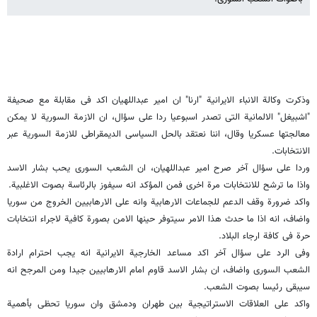
وذکرت وکالة الانباء الایرانیة "ارنا" ان امیر عبداللهیان اکد فی مقابلة مع صحیفة
"اشبیغل" الالمانیة التی تصدر اسبوعیا ردا على سؤال، ان الازمة السوریة لا یمکن
معالجتها عسکریا وقال، اننا نعتقد بالحل السیاسی الدیمقراطی للازمة السوریة عبر
الانتخابات.
وردا على سؤال آخر صرح امیر عبداللهیان، ان الشعب السوری یحب بشار الاسد
واذا ما ترشح للانتخابات مرة اخرى فمن المؤکد انه سیفوز بالرئاسة بصوت الاغلبیة.
واکد ضرورة وقف الدعم للجماعات الارهابیة وانه على الارهابیین الخروج من سوریا
واضاف، انه اذا ما حدث هذا الامر سیتوفر حینها الامن بصورة کافیة لاجراء انتخابات
حرة فی کافة ارجاء البلاد.
وفی الرد على سؤال آخر اکد مساعد الخارجیة الایرانیة انه یجب احترام ارادة
الشعب السوری واضاف، ان بشار الاسد قاوم امام الارهابیین جیدا ومن المرجح انه
سیبقى رئیسا بصوت الشعب.
واکد على العلاقات الاستراتیجیة بین طهران ودمشق وان سوریا تحظى بأهمیة