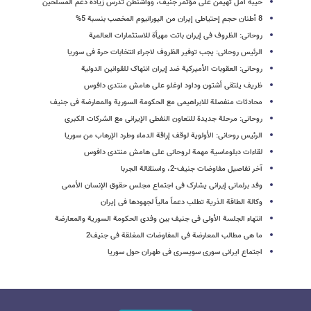
خیبة أمل تهیمن على مؤتمر جنیف، وواشنطن تدرس زیادة دعم المسلحین
8 أطنان حجم إحتیاطی إیران من الیورانیوم المخصب بنسبة 5%
روحانی: الظروف فی إیران باتت مهیأة للاستثمارات العالمیة
الرئیس روحانی: یجب توفیر الظروف لاجراء انتخابات حرة فی سوریا
روحانی:‌ العقوبات الأمیرکیة ضد إیران انتهاک للقوانین الدولیة
ظریف یلتقی أشتون وداود اوغلو علی هامش منتدی دافوس
محادثات منفصلة للابراهیمی مع الحکومة السوریة والمعارضة فی جنیف
روحانی: مرحلة جدیدة للتعاون النفطی الإیرانی مع الشرکات الکبری
الرئیس روحانی: الأولویة لوقف إراقة الدماء وطرد الإرهاب من سوریا
لقاءات دبلوماسیة مهمة لروحانی علی هامش منتدی دافوس
آخر تفاصیل مفاوضات جنیف-2، واستقالة الجربا
وفد برلمانی إیرانی یشارک فی اجتماع مجلس حقوق الإنسان الأممی
وکالة الطاقة الذریة تطلب دعماً مالیاً لجهودها فی إیران
انتهاء الجلسة الأولى فی جنیف بین وفدی الحکومة السوریة والمعارضة
ما هی مطالب المعارضة فی المفاوضات المغلقة فی جنیف2
اجتماع ایرانی سوری سویسری فی طهران حول سوریا