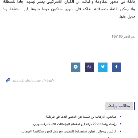
بالغة فی محور المقاومة واضاف، ان الکیان الاسرائیلی یعتبر تهدیدا جادا للمنطقة
ولا یمکن الثقة بتصرفاته لذلک فان سوریا ستکون دوما حلیفنا فی المنطقة ولا
بدیل عنها.
رمز الخبر
186180
مطالب مرتبط
صالحی: الارهاب لن یثنینا عن المضی قدماً فی طریقنا
رؤساء برلمانات 29 دولة فی اجتماع البرلمانات الاسلامیة بطهران
الرئیس روحانی: نعلن استعدادنا للتعاون مع دول الجوار بمکافحة الارهاب