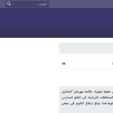
 خطوة عفویة، باقامة مهرجان "التماثیل
محافظات الایرانیة، الى اغلاق المدارس
 عن انخفاض درجة الحرارة ما بین 5 و 15 درجة مئویة.هذا وبلغ ارتفاع الثلوج فی بعض