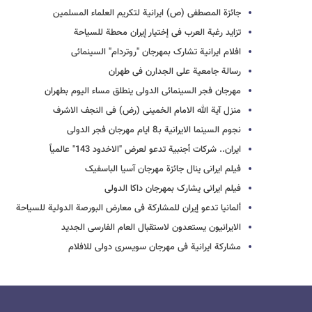
جائزة المصطفى (ص) ایرانیة لتکریم العلماء المسلمین
تزاید رغبة العرب فی إختیار إیران محطة للسیاحة
افلام ایرانیة تشارک بمهرجان "روتردام" السینمائی
رسالة جامعیة على الجدارن فی طهران
مهرجان فجر السینمائی الدولی ینطلق مساء الیوم بطهران
منزل آیة الله الامام الخمینی (رض) فی النجف الاشرف
نجوم السینما الایرانیة بـ8 ایام مهرجان فجر الدولی
ایران.. شرکات أجنبیة تدعو لعرض "الاخدود 143" عالمیاً
فیلم ایرانی ینال جائزة مهرجان آسیا الباسفیک
فیلم ایرانی یشارک بمهرجان داکا الدولی
ألمانیا تدعو إیران للمشارکة فی معارض البورصة الدولیة للسیاحة
الایرانیون یستعدون لاستقبال العام الفارسی الجدید
مشارکة ایرانیة فی مهرجان سویسری دولی للافلام