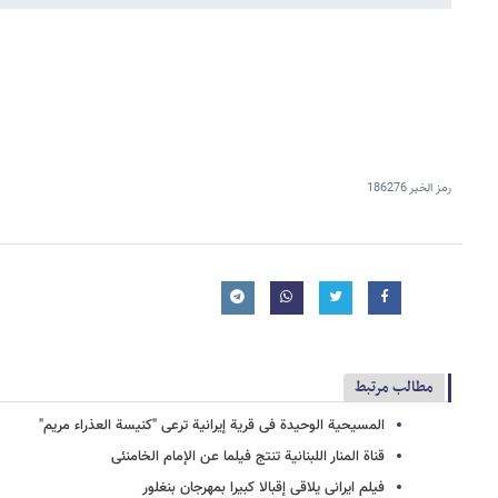
رمز الخبر
186276
مطالب مرتبط
المسیحیة الوحیدة فی قریة إیرانیة ترعى "کنیسة العذراء مریم"
قناة المنار اللبنانیة تنتج فیلما عن الإمام الخامنئی
فیلم ایرانی یلاقی إقبالا کبیرا بمهرجان بنغلور