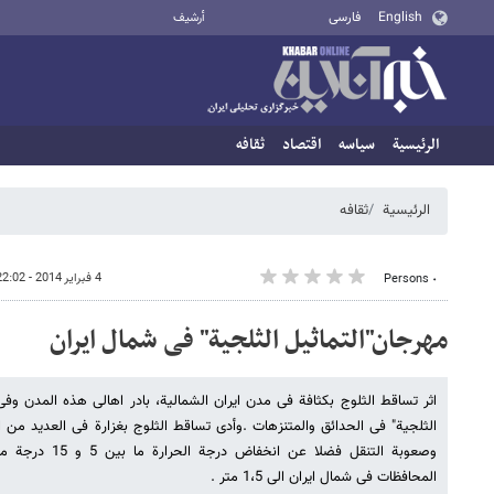
English
فارسی
أرشيف
الرئيسية
سیاسه
اقتصاد
ثقافه
الرئيسية
ثقافه
4 فبراير 2014 - 22:02
٠ Persons
مهرجان"التماثیل الثلجیة" فی شمال ایران
اثر تساقط الثلوج بکثافة فی مدن ایران الشمالیة، بادر اهالی هذه المدن وفی
الثلجیة" فی الحدائق والمتنزهات .وأدى تساقط الثلوج بغزارة فی العدید من ال
وصعوبة التنقل فضلا
المحافظات فی شمال ایران الى 1،5 متر .