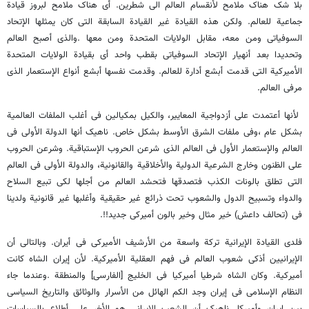
بلا شک هناک ملامح لأنقسام العالم الى شطرین. أی هناک ملامح لبروز قیادة
جماعیة للعالم. ولکن هذه القیادة غیر القیادة السابقة التی کان یمثلها الإتحاد
السوفیاتی ومن معه، مقابل الولایات المتحدة ومن معها .والذی أصبح العالم
وتحدیدا بعد أنهیار الإتحاد السوفیاتی بقطب واحد أی بقیادة الولایات المتحدة
الأمیرکیة التی قدمت أبشع أدارة للعالم. وقدمت نفسها أبشع أنواع الإستعمار الذی
مرفی العالم.
لأنها أعتمدت على أزدواجیة المعاییر، والکیل بمکیالین فی أغلب الملفات العالمیة
بشکل عام ،وفی ملفات الشرق الأوسط بشکل خاص. ناهیک أنها الدولة الأولى فی
العالم والإستعمار الأول فی العالم الذی شرعن الحروب الإستباقیة. وشرعن الحروب
على الظنون وخارج الشرعیة الدولیة والأخلاقیة والقانونیة، والدولة الأولى فی العالم
التی تطلق بالونات الکذب فتصدقها فتحشد العالم من أجلها لکی تبیع السلاح
والدواء وتسبیح الدول والشعوب تحت ذرائع غیر حقیقیة وأغلبها غیر قانونیة ولدینا
فی (تحالف داعش) خیر مثال وخیر بالون أمیرکی جدید!!.
فلدى القیادة الإیرانیة ترکة واسعة من الأرشیف الأمیرکی فی أیران. وبالتالی أن
الإیرانیین أذکى شعوب العالم فی فهم العقلیة الأمیرکیة. لأن إیران الشاه کانت
أمیرکیة. وکان الشاه شرطیا أمیرکیا فی الخلیج [الفارسی] والمنطقة .وعندما جاء
النظام الإسلامی فی إیران وجد الکم الهائل من الأسرار والوثائق والتاریخ السیاسی