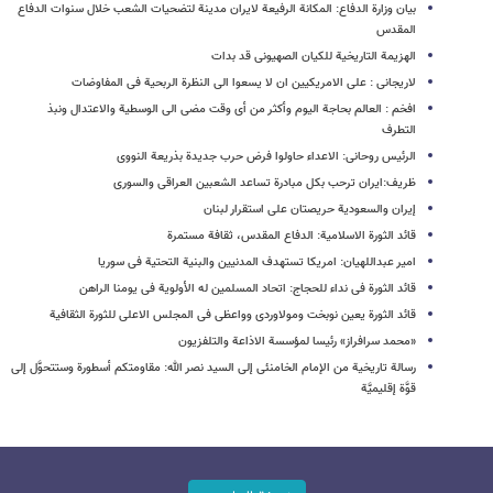
بیان وزارة الدفاع: المکانة الرفیعة لایران مدینة لتضحیات الشعب خلال سنوات الدفاع
المقدس
الهزیمة التاریخیة للکیان الصهیونی قد بدات
لاریجانی : علی الامریکیین ان لا یسعوا الی النظرة الربحیة فی المفاوضات
افخم : العالم بحاجة الیوم وأکثر من أی وقت مضی الی الوسطیة والاعتدال ونبذ
التطرف
الرئیس روحانی: الاعداء حاولوا فرض حرب جدیدة بذریعة النووی
ظریف:ایران ترحب بکل مبادرة تساعد الشعبین العراقی والسوری
إیران والسعودیة حریصتان علی استقرار لبنان
قائد الثورة الاسلامیة: الدفاع المقدس، ثقافة مستمرة
امیر عبداللهیان: امریکا تستهدف المدنیین والبنیة التحتیة فی سوریا
قائد الثورة فی نداء للحجاج: اتحاد المسلمین له الأولویة فی یومنا الراهن
قائد الثورة یعین نوبخت ومولاوردی وواعظی فی المجلس الاعلی للثورة الثقافیة
«محمد سرافراز» رئیسا لمؤسسة الاذاعة والتلفزیون
رسالة تاریخیة من الإمام الخامنئی إلی السید نصر الله: مقاومتکم أسطورة وستتحوَّل إلی
قوَّة إقلیمیَّة