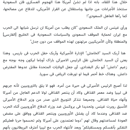
خلال هذا اللقاء، بانه اذا لم تشنّ أمریکا هذا الهجوم العسکری فان السعودیة
ستتخذ الأجراءات من جانبها وباستقلال عن القرار الأمریکی، للدفاع عن مصالحها،
کما رآها العاهل السعودی"!
ورأى غیتس ان الملک السعودی "کان یطلب من أمریکا ان ترسل شبابها الى الحرب
مع ایران لحمایة الموقف السعودی والسیاسات السعودیة فی الخلیج [الفارسی]
والمنطقة وکأن الأمریکیین مرتهنون لهذه المواقف من دون جدل"
هنا أربک السید "الخامنئی" الإدارة الأمیرکیة وأربک حفل الحرب فی باریس. وهذا
یعنی أن السید الخامنئی نقل الرئیس الامیرکی باراک أوباما لیکون وجه بوجه مع
زعیم "داعش" أبو بکر البغدادی. أی جعل الولایات المتحدة مقابل عدوها المفترض
داعش. وهناک خط أحمر فیما لو تورطت الریاض فی سوریا.
لذا أصبح الرئیس الأمیرکی فی حیرة من أمره. فهو لا یثق بالاوروبیین لأنه جربهم
فی لیبیا وضد معمر القذافی وکاد أن ینتصر القذافی لولا الدعم العاجل من أمیرکا
وأنهاء حیاة القذافی. وجمیعنا نتذکر التوبیخ الذی صدر من وزیر الدفاع الأمیرکی
الأسبق روبرت غیتس وتحدیدا فی بروکسل ضد وزراء الدفاع الأوروبیین أثناء الحرب
ضد القذافی وعندما کاد أن یفشل الأوروبیین وینتصر القذافی ووافق على مضض
العودة لمساعدتهم وقال لهم "دوما تعتمدون على أمیرکا ولم تحسموا حربا فعلیکم
التفکیر بأنفسکم وبمستقبلکم" وبعد لأنتهاء الحرب مع لیبیا أعترف البریطانیون بأنهم