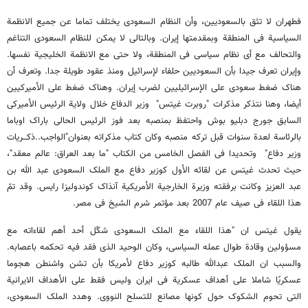
فطهران لا تثق بالسعودیین، وأن النظام السعودی یختلف تماما عن جمیع الانظمة
السیاسیة فی المنطقة وبمقدمتها إیران. وبالتالی لا یمکن للنظام السعودی التناغم
والتحالف مع أی نظام سیاسی فی المنطقة، ولا حتى مع الانظمة الخلیجیة نفسها.
وإیران تعرف جیدا بأن السعودیین حلفاء لإسرائیل ومنذ عقود طویلة جدا. وتعرف أن
هناک ضغط سعودی على الإسرائیلیین لضرب إیران. وهناک ضغط على الأمیرکیین
أیضا، وهنا نتذکر مذکرات "روبرت غیتس" وزیر الدفاع خلال ولایة الرئیس الأمیرکی
السابق جورج دبلیو بوش واحتفظ بمنصبه بعد فوز الرئیس الحالی باراک اوباما
بالرئاسة لعدة سنوات قبل ترکه منصبه وکان کتاب مذکراته بعنوان"الواجب..ذکـــریات
وزیر دفاع" وتحدیدا فی الفصل الخامس من الکتاب "ما بعد العراق: عالم معقد"،
حیث تحدث غیتس عن لقائه الأول کوزیر دفاع مع الملک السعودی عبد الله بن
عبد العزیز وکانت برفقته وزیرة الخارجیة الأمریکیة آنذاک کوندولیزا رایس. وقد تمّ
هذا اللقاء فی صیف عام 2007 بعد مؤتمر شرم الشیخ فی مصر.
یقول غیتس ان "هذا اللقاء مع الملک السعودی شکّل أحد أهم لقاءاته مع
مسؤولین وقادة طوال عمله السیاسی، وکان الوحید الذی فقد فیه تحکمه باعصابه.
والسبب ان الملک عبدالله طالبه کوزیر دفاع لأمریکا بأن تشن واشنطن هجوما
عسکریًا شاملا على أهداف عسکریة فی ایران ولیس فقط على الأهداف الایرانیة
التی تحوم الشکوک حول کونها مصانع للتسلح النووی. وهدد الملک السعودی،