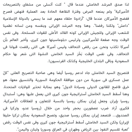
لذا صدق المرشد الخامنئی عندما قال " کنت أتسلى من مشفای بالتصریحات
الأمیرکیة" ولم یمنعه المرض وفترة النقاهة الحادة بعد العملیة فنهض فصرح
ففضح الأمیرکان عندما قال: "أرادونا حلفاء معهم ضد ما یسمى بالدولة الإسلامیة
"داعش" ولکننا رفضنا". وهنا وجه المرشد الإیرانی وبنفسه ومن لسانه تطمینا
للشعب الإیرانی وللجیش الإیرانی کونه القائد الأعلى للقوات المسلحة. وفی نفس
الوقت وجه صفعة للأمیرکیین ولرئیس دبلوماسیتها جون کیری. وأخبر العالم بأن
أمیرکا تکذب ونحن من رفض التحالف ولیس أمیرکا هی التی رفضت قبولنا فی
التحالف. وفی نفس الوقت بَخّرَ السید الخامنی النشوة التی شعر بها حکام
السعودیة وباقی البلدان الخلیجیة وکذلک الفرنسیون!.
فتصریح السید الخامنئی جاء لدعم روسیا أیضا وهی صاحبة التصریح العلنی "کلّ
عمل عسکری فی سوریة من دون موافقة الحکومة السوریة والتنسیق معها، هو
خرق فاضح للقانون الدولی وسیادة الدول" وهو بمثابة تحذیر للولایات المتحدة.
وهنا أسقط السید الخامنئی أستراتیجیة جون کیری التی یعمل علیها وهی: أستبدال
روسیا بإیران وجعل إیران بمکان روسیا بالنسبة للتعاون و للعلاقات الأمیرکیة.
فکیری أراد ضرب عصفورین بحجر واحد من خلال (روسیا عدو، وترکیا فی
الصندوق... فتصعد إیران بمکان روسیا صدیق، وتصبح السعودیة بمکان ترکیا حلیفا
لإیران) ولکن السید الخامنئی أسقط أستراتیجیة جون کیری وفی نفس الوقت رفض
"لعبة تقسیم النفوذ بین الریاض وطهران فی العراق وسوریا ولبنان والیمن".