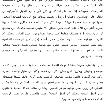
بین إیران وأمیرکا .ناهیک أن الشعب الإیرانی هو الأخر على أطلاع بالسیاسات
الأمیرکییة وعلى العکس من العراقیین على سبیل المثال والذین لم یعرفوا
السیاسات الأمیرکیة إلا بعد عام 2003. وبالتالی فأن جمیع الحیل الأمیرکیة لن
تنطلی على الإیرانیین. ناهیک أن إیران وعندما تتحاور مع الولایات المتحدة تتحاور
معها من منطلق حضارة عریقة عمرها أکثر من 7 آلاف عام مقابل حضارة مزورة
عمرها أکثر من 250 عاما فقط. ومن منطلق 90 ملیون نسمه. وکذلک من منطلق
أن إیران شبه قارة وتمتلک موقعا أستراتیجیا مهما ومؤثرا على العالم. ناهیک أن
القیادة الإیرانیة أسست لنهج سیاسی جدید أصبح یُدرّس فی الجامعات العالمیة
وهو نظام جمهوری أسلامی شیعی خاص شق طریقه وسجل نفسه عالمیا/ وهناک
شعب یدافع عنه بصدق!... هذه حقائق یجب أن یعرفها الأمیرکان والأوربیین
وکذلک الخلیجیین!.
وعلى واشنطن معرفة حقیقة مهمة للغایة ومرعبة سیاسیا وأستراتیجیا وهی "أتحاد
موسکو وطهران وبکین" الذی یعنی أکثر من قارة، وأکثر من ملیار ونصف أنسان،
وأکثر من أقتصاد عالمی مهیب ومخیف. فروسیا تعتبر أیران حائطا لبیتها فسقوطه
یعنی أستباحة البیت الروسی، والصین تعتبر أیران المصد المتقدم وعندما یختل
التوازن فی إیران یعنی تهدید مباشر للصین. وبالتالی هناک علاقة جدلیة لا تنتهی
بین الدول الثلاث ناهیک أن الدول الثلاث" روسیا والصین وإیران" تعتبر الولایات
المتحدة خصما ودولة مُهددة لهم!.