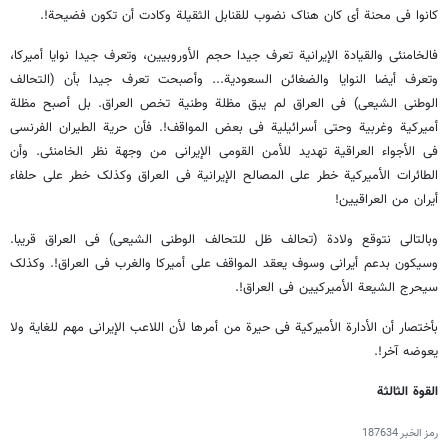
کانوا فی محنة أی کان هناک نضوب للقنابل الثقیلة وکادت أن تکون فضیحة!.
فالخامنئی والقیادة الإیرانیة تعرف جیدا حجم الأوروبیین، وتعرف جیدا نوایا أمیرکا،
وتعرف أیضا النوایا والضغائن السعودیة... وأصبحت تعرف جیدا بأن (التحالف
الوطنی الشیعی) فی العراق لم یبق مظلة وطنیة تخص العراق. بل أصبح مظلة
أمیرکیة وغربیة وحتى أسرائیلیة فی بعض المواقف!. فأن حریة الطیران الفرنسی
فی الأجواء العراقیة تهدید للأمن القومی الإیرانی من وجهة نظر الخامنئی. وأن
الطائرات الأمیرکیة خطر على المصالح الإیرانیة فی العراق وکذلک خطر على حلفاء
أیران من العراقیین!
وبالتالی نتوقع ولادة (تحالف ظل للتحالف الوطنی الشیعی) فی العراق قریبا.
وسیکون بدعم أیرانی وسوف یعقد المواقف على أمیرکا والغرب فی العراق!. وکذلک
سیحرج الشیعة الأمیرکیین فی العراق!.
بأختصار أن الأدارة الأمیرکیة فی حیرة من أمرها لأن اللاعب الإیرانی مهم للغایة ولا
یعوضه آخر!.
القوة الثالثة
رمز الخبر
187634