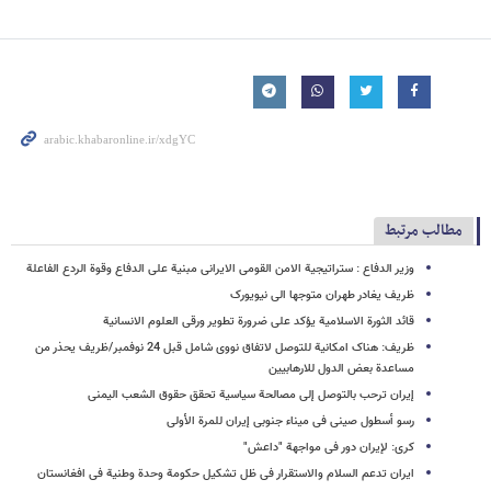
مطالب مرتبط
وزیر الدفاع : ستراتیجیة الامن القومی الایرانی مبنیة علی الدفاع وقوة الردع الفاعلة
ظریف یغادر طهران متوجها الی نیویورک
قائد الثورة الاسلامیة یؤکد علی ضرورة تطویر ورقی العلوم الانسانیة
ظریف: هناک امکانیة للتوصل لاتفاق نووی شامل قبل 24 نوفمبر/ظریف یحذر من
مساعدة بعض الدول للارهابیین
إیران ترحب بالتوصل إلی مصالحة سیاسیة تحقق حقوق الشعب الیمنی
رسو أسطول صینی فی میناء جنوبی إیران للمرة الأولی
کری: لإیران دور فی مواجهة "داعش"
ایران تدعم السلام والاستقرار فی ظل تشکیل حکومة وحدة وطنیة فی افغانستان