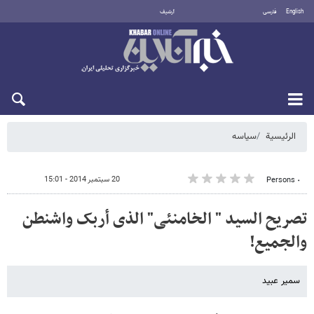
English
فارسی
أرشيف
الجمعة 7 أغسطس 2026
الرئيسية
سیاسه
20 سبتمبر 2014 - 15:01
٠ Persons
تصریح السید " الخامنئی" الذی أربک واشنطن
والجمیع!
سمیر عبید