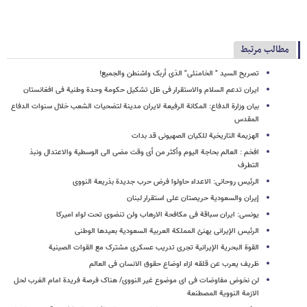
مطالب مرتبط
تصریح السید " الخامنئی" الذی أربک واشنطن والجمیع!
ایران تدعم السلام والاستقرار فی ظل تشکیل حکومة وحدة وطنیة فی افغانستان
بیان وزارة الدفاع: المکانة الرفیعة لایران مدینة لتضحیات الشعب خلال سنوات الدفاع
المقدس
الهزیمة التاریخیة للکیان الصهیونی قد بدات
افخم : العالم بحاجة الیوم وأکثر من أی وقت مضی الی الوسطیة والاعتدال ونبذ
التطرف
الرئیس روحانی: الاعداء حاولوا فرض حرب جدیدة بذریعة النووی
إیران والسعودیة حریصتان علی استقرار لبنان
یونسی: ایران سباقة فی مکافحة الارهاب ولن تنضوی تحت لواء امیرکا
الرئیس الإیرانی یهنئ المملکة العربیة السعودیة بعیدها الوطنی
القوة البحریة الإیرانیة تجری تدریب عسکری مشترک مع القوات الصینیة
ظریف یعرب عن قلقه ازاء اوضاع حقوق الانسان فی العالم
لن نخوض مفاوضات فی ای موضوع غیر النووی/ هناک فرصة فریدة امام الغرب لحل
الازمة النوویة المصطنعة