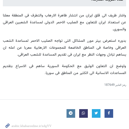
واشار ظریف الی قلق ایران من انتشار ظاهرة الارهاب والتطرف فی المنطقة معلنا
عن استعداد ایران للتعاون مع الصلیب الاحمر الدولی لمساعدة الشعبین العراقی
والسوری.
بدوره استعرض بیتر مورر المشاکل التی تواجه الصلیب الاحمر لمساعدة الشعب
العراقی وخاصة فی المناطق الخاضعة للمجموعات الارهابیة معربا عن امله ان
یساهم تبادل وجهات النظر مع ایران فی تقدیم المساعدة للشعب العراقی.
واوضح ان التعاون الوثیق مع الحکومة السوریة ساهم فی الاسراع بتقدیم
المساعدات الانسانیة الی الکثیر من المناطق فی سوریا.
رمز الخبر
187649