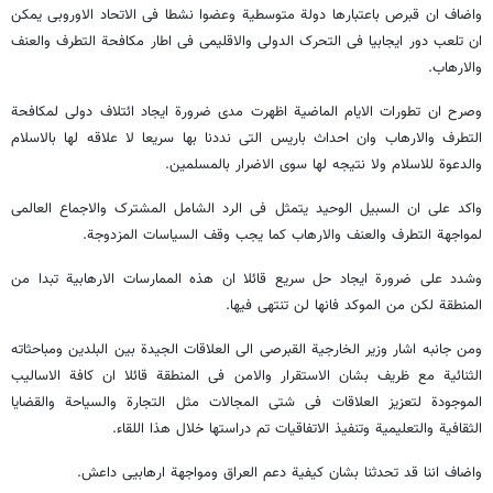
واضاف ان قبرص باعتبارها دولة متوسطیة وعضوا نشطا فی الاتحاد الاوروبی یمکن
ان تلعب دور ایجابیا فی التحرک الدولی والاقلیمی فی اطار مکافحة التطرف والعنف
والارهاب.
وصرح ان تطورات الایام الماضیة اظهرت مدی ضرورة ایجاد ائتلاف دولی لمکافحة
التطرف والارهاب وان احداث باریس التی نددنا بها سریعا لا علاقه لها بالاسلام
والدعوة للاسلام ولا نتیجه لها سوی الاضرار بالمسلمین.
واکد علی ان السبیل الوحید یتمثل فی الرد الشامل المشترک والاجماع العالمی
لمواجهة التطرف والعنف والارهاب کما یجب وقف السیاسات المزدوجة.
وشدد علی ضرورة ایجاد حل سریع قائلا ان هذه الممارسات الارهابیة تبدا من
المنطقة لکن من الموکد فانها لن تنتهی فیها.
ومن جانبه اشار وزیر الخارجیة القبرصی الی العلاقات الجیدة بین البلدین ومباحثاته
الثنائیة مع ظریف بشان الاستقرار والامن فی المنطقة قائلا ان کافة الاسالیب
الموجودة لتعزیز العلاقات فی شتی المجالات مثل التجارة والسیاحة والقضایا
الثقافیة والتعلیمیة وتنفیذ الاتفاقیات تم دراستها خلال هذا اللقاء.
واضاف اننا قد تحدثنا بشان کیفیة دعم العراق ومواجهة ارهابیی داعش.