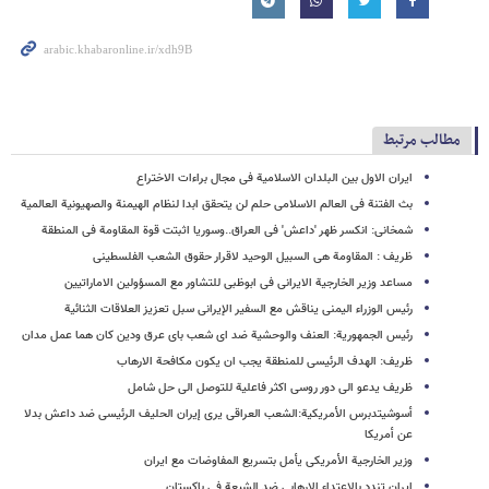
مطالب مرتبط
ایران الاول بین البلدان الاسلامیة فی مجال براءات الاختراع
بث الفتنة فی العالم الاسلامی حلم لن یتحقق ابدا لنظام الهیمنة والصهیونیة العالمیة
شمخانی: انکسر ظهر 'داعش' فی العراق..وسوریا اثبتت قوة المقاومة فی المنطقة
ظریف : المقاومة هی السبیل الوحید لاقرار حقوق الشعب الفلسطینی
مساعد وزیر الخارجیة الایرانی فی ابوظبی للتشاور مع المسؤولین الاماراتیین
رئیس الوزراء الیمنی یناقش مع السفیر الإیرانی سبل تعزیز العلاقات الثنائیة
رئیس الجمهوریة: العنف والوحشیة ضد ای شعب بای عرق ودین کان هما عمل مدان
ظریف: الهدف الرئیسی للمنطقة یجب ان یکون مکافحة الارهاب
ظریف یدعو الی دور روسی اکثر فاعلیة للتوصل الی حل شامل
أسوشیتدبرس الأمریکیة:الشعب العراقی یری إیران الحلیف الرئیسی ضد داعش بدلا
عن أمریکا
وزیر الخارجیة الأمریکی یأمل بتسریع المفاوضات مع ایران
ایران تندد بالاعتداء الارهابی ضد الشیعة فی باکستان