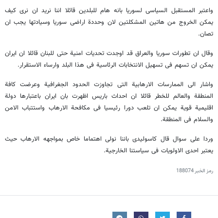
واعتبر المستقبل السیاسی لسوریا بانه هام للبلدین قائلا اننا نرید ان نری کیف
یمکن الخروج من هاتین المشکلتین لان وحددة اراضی سوریا وسیادتها یجب ان
تصان.
وقال ان تطورات سوریا والعراق قد اوجدت تحدیات امنیة حتی للبنان قائلا ان ایران
یمکن ان تسهم فی تسهیل الانتخابات الرئاسیة فی هذا البلد وارساء الاستقرار.
واشار الی الممارسات الارهابیة التی تجاوزت الحدود الجغرافیة وعرضت کافة
المنطقة والعالم للخطر قائلا ان احداث باریس اظهرت بان ایران باعتبارها دولة
اقلیمیة قویة یمکن ان تلعب دورا رئیسیا فی مکافحة الارهاب واستتباب الامن
والسلام فی المنطقة.
وردا علی سوال قال کاسولیدی باننا نولی اهتماما خاص بمواجهه الارهاب حیث
یعتبر احدی الاولویات فی سیاستنا الخارجیة.
رمز الخبر
188074