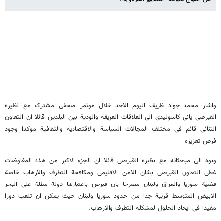
واشار محمد جواد ظریف الیوم الاحد خلال موتمر صحفی مشترک مع نظیره
القبرصی یانی کاسولیدی الی العلاقات العریقة والودیة بین البلدین قائلا ان التعاون
الثنائی قائم فی مختلف المجالات السیاسة والاقتصادیة والثقافیة موکدا وجود
فرص تعزیزه.
ونوه الی مباحثاته مع نظیره القبرصی قائلا ان الجزء الاکبر من هذه المفاوضات
غطی التعاون القبرصی بشان الامن الاقلیمی ومکافحة التطرف والارهاب خاصة
قضیة سوریا والعراق ولبنان مصرحا بان قبرص باعتبارها دولة مطلة علی البحر
الابیض المتوسط قریبة جدا من حدود سوریا ولبنان حیث یمکن ان تلعب دورا
مفیدا فی ایجاد الحلول لمشکلة التطرف والارهاب.