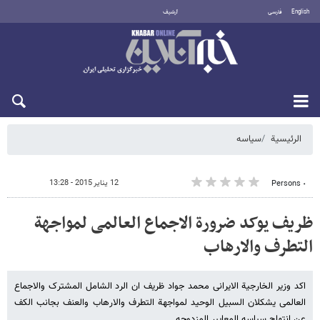
English
فارسی
أرشيف
السبت 8 أغسطس 2026
الرئيسية
سیاسه
12 يناير 2015 - 13:28
٠ Persons
ظریف یوکد ضرورة الاجماع العالمی لمواجهة
التطرف والارهاب
اکد وزیر الخارجیة الایرانی محمد جواد ظریف ان الرد الشامل المشترک والاجماع
العالمی یشکلان السبیل الوحید لمواجهة التطرف والارهاب والعنف بجانب الکف
عن انتهاج سیاسه المعاییر المزدوجه.