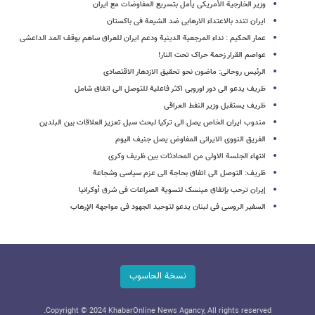
وزیر الخارجیة الأمریکی یأمل بتسریع المفاوضات مع ایران
ایران تندد بالاعتداء الارهابی ضد الشیعة فی باکستان
عمار الحکیم : نداء المرجعیة الدینیة ودعم ایران للعراق ساهم بوقف المد الداعشی
عواصم القرار زحمة حراک تحت النار!
الرئیس روحانی: ماضون نحو تحقیق الازدهار الاقتصادی
ظریف یدعو الی دور اوروبی اکثر فاعلیة للتوصل الی اتفاق شامل
ظریف یستقبل وزیر النفط العراقی
مندوب ایران الخاص یصل الی ترکیا لبحث سبل تعزیز العلاقات بین البلدین
الفریق النووی الایرانی المفاوض یصل جنیف الیوم
انتهاء الجلسة الاولی من المحادثات بین ظریف وکری
ظریف: التوصل الی اتفاق بحاجة الی عزم سیاسی وشجاعة
إیران ترحب بإتفاق مینسک لتسویة الصراعات فی شرق أوکرانیا
السفیر الروسی فی لبنان یدعو لتوحید الجهود فی مواجهة الإرهاب
نسخة الحاسوب
Copyright © 2024 KhabarOnline News Agancy, All rights reserved.