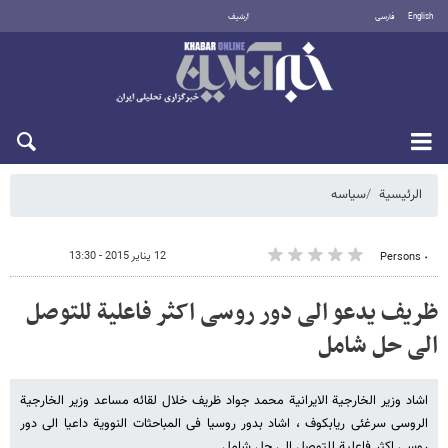
English
فارسی
أرشيف
السبت 8 أغسطس 2026
الرئيسية
سیاسه
12 يناير 2015 - 13:30
٠ Persons
ظریف یدعو الی دور روسی اکثر فاعلیة للتوصل
الی حل شامل
اشاد وزیر الخارجیة الایرانیة محمد جواد ظریف خلال لقائه مساعد وزیر الخارجیة
الروسی سرغئی ریابکوف ، اشاد بدور روسیا فی المباحثات النوویة داعیا الی دور
روسی اکثر فاعلیة للتوصل الی حل شامل.