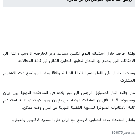
واشار ظریف خلال استقباله الیوم الاثنین مساعد وزیر الخارجیة الروسی ، اشار الی
الامکانات التی یتمتع بها البلدان لتطویر التعاون الثنائی فی کافة المجالات.
وبحث الجانبان فی اللقاء اهم القضایا الدولیة والاقلیمیة والمواضیع ذات الاهتمام
المشترک.
من جانبه اشار المسؤول الروسی الی دور بلاده فی المباحثات النوویة بین ایران
ومجموعة 5+1 وقال ان العلاقات الودیة بین طهران وموسکو تحتم علینا استخدام
کافة الامکانیات المتوفرة لتسویة القضیة النوویة فی اسرع وقت ممکن.
واعلن استعداد بلاده للتعاون الاوسع مع ایران علی الصعید الاقلیمی والدولی.
رمز الخبر
188075