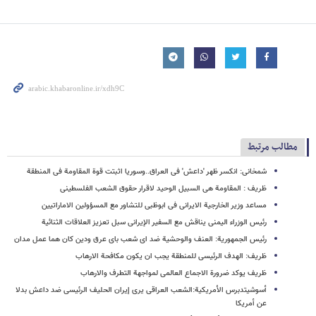
مطالب مرتبط
شمخانی: انکسر ظهر 'داعش' فی العراق..وسوریا اثبتت قوة المقاومة فی المنطقة
ظریف : المقاومة هی السبیل الوحید لاقرار حقوق الشعب الفلسطینی
مساعد وزیر الخارجیة الایرانی فی ابوظبی للتشاور مع المسؤولین الاماراتیین
رئیس الوزراء الیمنی یناقش مع السفیر الإیرانی سبل تعزیز العلاقات الثنائیة
رئیس الجمهوریة: العنف والوحشیة ضد ای شعب بای عرق ودین کان هما عمل مدان
ظریف: الهدف الرئیسی للمنطقة یجب ان یکون مکافحة الارهاب
ظریف یوکد ضرورة الاجماع العالمی لمواجهة التطرف والارهاب
أسوشیتدبرس الأمریکیة:الشعب العراقی یری إیران الحلیف الرئیسی ضد داعش بدلا
عن أمریکا